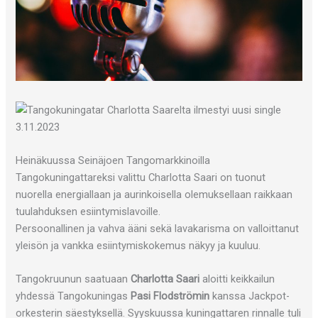
Heinäkuussa Seinäjoen Tangomarkkinoilla
Tangokuningattareksi valittu Charlotta Saari on tuonut
nuorella energiallaan ja aurinkoisella olemuksellaan raikkaan
tuulahduksen esiintymislavoille.
Persoonallinen ja vahva ääni sekä lavakarisma on valloittanut
yleisön ja vankka esiintymiskokemus näkyy ja kuuluu.
Tangokruunun saatuaan
Charlotta Saari
aloitti keikkailun
yhdessä Tangokuningas
Pasi Flodströmin
kanssa Jackpot-
orkesterin säestyksellä. Syyskuussa kuningattaren rinnalle tuli