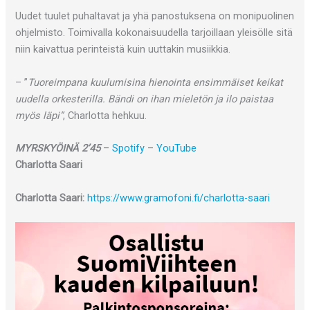
Uudet tuulet puhaltavat ja yhä panostuksena on monipuolinen
ohjelmisto. Toimivalla kokonaisuudella tarjoillaan yleisölle sitä
niin kaivattua perinteistä kuin uuttakin musiikkia.
– ”
Tuoreimpana kuulumisina hienointa ensimmäiset keikat
uudella orkesterilla. Bändi on ihan mieletön ja ilo paistaa
myös läpi”
, Charlotta hehkuu.
MYRSKYÖINÄ 2’45
–
Spotify
–
YouTube
Charlotta Saari
Charlotta Saari:
https://www.gramofoni.fi/charlotta-saari