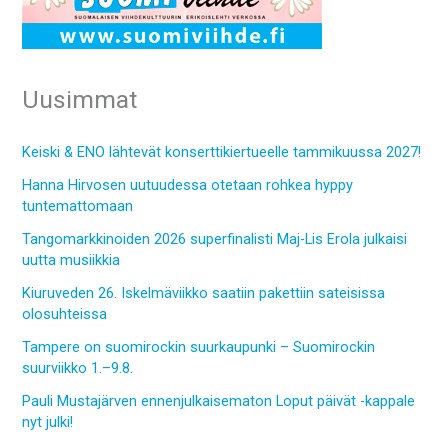
Uusimmat
Keiski & ENO lähtevät konserttikiertueelle tammikuussa 2027!
Hanna Hirvosen uutuudessa otetaan rohkea hyppy
tuntemattomaan
Tangomarkkinoiden 2026 superfinalisti Maj-Lis Erola julkaisi
uutta musiikkia
Kiuruveden 26. Iskelmäviikko saatiin pakettiin sateisissa
olosuhteissa
Tampere on suomirockin suurkaupunki – Suomirockin
suurviikko 1.–9.8.
Pauli Mustajärven ennenjulkaisematon Loput päivät -kappale
nyt julki!