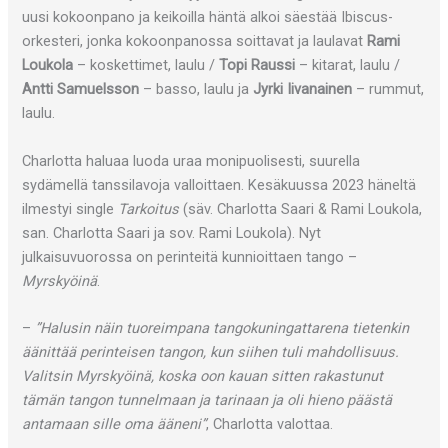
uusi kokoonpano ja keikoilla häntä alkoi säestää Ibiscus-
orkesteri, jonka kokoonpanossa soittavat ja laulavat
Rami
Loukola
– koskettimet, laulu /
Topi Raussi
– kitarat, laulu /
Antti Samuelsson
– basso, laulu ja
Jyrki Iivanainen
– rummut,
laulu.
Charlotta haluaa luoda uraa monipuolisesti, suurella
sydämellä tanssilavoja valloittaen. Kesäkuussa 2023 häneltä
ilmestyi single
Tarkoitus
(säv. Charlotta Saari & Rami Loukola,
san. Charlotta Saari ja sov. Rami Loukola). Nyt
julkaisuvuorossa on perinteitä kunnioittaen tango –
Myrskyöinä
.
–
”Halusin näin tuoreimpana tangokuningattarena tietenkin
äänittää perinteisen tangon, kun siihen tuli mahdollisuus.
Valitsin Myrskyöinä, koska oon kauan sitten rakastunut
tämän tangon tunnelmaan ja tarinaan ja oli hieno päästä
antamaan sille oma ääneni”
, Charlotta valottaa.