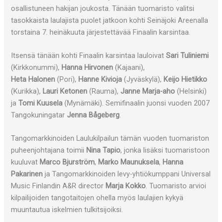
osallistuneen hakijan joukosta. Tänään tuomaristo valitsi
tasokkaista laulajista puolet jatkoon kohti Seinäjoki Areenalla
torstaina 7. heinäkuuta järjestettävää Finaalin karsintaa.
Itsensä tänään kohti Finaalin karsintaa lauloivat
Sari Tuliniemi
(Kirkkonummi),
Hanna Hirvonen
(Kajaani),
Heta Halonen
(Pori),
Hanne Kivioja
(Jyväskylä),
Keijo Hietikko
(Kurikka),
Lauri Ketonen
(Rauma),
Janne Marja-aho
(Helsinki)
ja
Tomi Kuusela
(Mynämäki). Semifinaalin juonsi vuoden 2007
Tangokuningatar
Jenna Bågeberg
.
Tangomarkkinoiden Laulukilpailun tämän vuoden tuomariston
puheenjohtajana toimii
Nina Tapio
, jonka lisäksi tuomaristoon
kuuluvat
Marco Bjurström
,
Marko Maunuksela
,
Hanna
Pakarinen
ja Tangomarkkinoiden levy-yhtiökumppani Universal
Music Finlandin A&R director
Marja Kokko
. Tuomaristo arvioi
kilpailijoiden tangotaitojen ohella myös laulajien kykyä
muuntautua iskelmien tulkitsijoiksi.