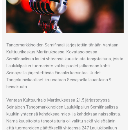
Tangomarkkinoiden Semifinaali järjestettiin tänään Vantaan
Kulttuurikeskus Martinuksessa. Kovatasoisessa
Semifinaalissa lauloi yhteensä kuusitoista tangotaituria, joista
Laulukilpailun tuomaristo valitsi puolet jatkamaan kohti
Seinäjoella järjestettävää Finaalin karsintaa. Uudet
Tangokuninkaalliset kruunataan Seinäjoella lauantaina 9.
heinäkuuta.
Vantaan Kulttuuritalo Martinuksessa 21.5 järjestetyssä
Seinäjoen Tangomarkkinoiden Laulukilpailun Semifinaalissa
kuultiin yhteensä kahdeksaa mies- ja kahdeksaa naissolistia.
Nämä kuusitoista tangotaituria oli valittu sekä yleisöäänin
että tuomareiden päätöksellä yhteensä 247 Laulukilpailuun