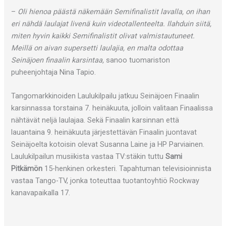
–
Oli hienoa päästä näkemään Semifinalistit lavalla, on ihan
eri nähdä laulajat livenä kuin videotallenteelta. Ilahduin siitä,
miten hyvin kaikki Semifinalistit olivat valmistautuneet.
Meillä on aivan supersetti laulajia, en malta odottaa
Seinäjoen finaalin karsintaa,
sanoo tuomariston
puheenjohtaja Nina Tapio.
Tangomarkkinoiden Laulukilpailu jatkuu Seinäjoen Finaalin
karsinnassa torstaina 7. heinäkuuta, jolloin valitaan Finaalissa
nähtävät neljä laulajaa. Sekä Finaalin karsinnan että
lauantaina 9. heinäkuuta järjestettävän Finaalin juontavat
Seinäjoelta kotoisin olevat Susanna Laine ja HP Parviainen.
Laulukilpailun musiikista vastaa TV:stäkin tuttu
Sami
Pitkämön
15-henkinen orkesteri. Tapahtuman televisioinnista
vastaa Tango-TV, jonka toteuttaa tuotantoyhtiö Rockway
kanavapaikalla 17.