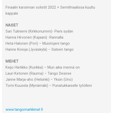
Finaalin karsinnan solistit 2022 + Semifinaalissa kuultu
kappale
NAISET
Sari Tuliniemi (Kirkkonummi)- Pieni sydän
Hanna Hirvonen (Kajaani) -Rannalla
Heta Halonen (Pori) – Muistojeni tango
Hanne Kivioja (Jyväskylä) – Sateen tango
MIEHET
Keijo Hietikko (Kurikka) – Mun aika mennä on
Lauri Ketonen (Rauma) – Tango Desiree
Janne Marja-aho (Helsinki) – Yksin (Uno)
Tomi Kuusela (Mynämäki) – Punatukkaiselle tytölleni
www.tangomarkkinat.fi