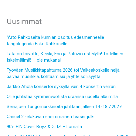
Uusimmat
”Arto Rahkoselta kunnian osoitus edesmenneelle
tangolegenda Esko Rahkoselle
Tätä on toivottu, Keiski, Eno ja Patrizio risteilyllä! Todellinen
Iskelmäilmiö – ole mukana!
Työväen Musiikkitapahtuma 2026 toi Valkeakoskelle neljä
päivää musiikkia, kohtaamisia ja yhteisöllisyyttä
Jarkko Ahola konsertoi syksyllä vain 4 konsertin verran
Ollie juhlistaa kymmenvuotista uraansa uudella albumilla
Seinäjoen Tangomarkkinoita juhlitaan jälleen 14.-18.7.2027!
Cancel 2 -elokuvan ensimmäinen teaser julki
90’s FIN Cover Boyz & Girlz! – Lomalla