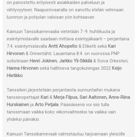
on panostettu erityisesti asiakkaiden palveluun ja
viihtyvyyteen. Naapurinvaaralla on sanottu etelän vehmaan
luonnon ja pohjolan valoisan yön kohtaavan.
Kainuun Tanssikarnevaalia vietetään 7.-9. huhtikuuta ja
esiintymislavalle saadaan mittava esiintyjäkaarti – perjantaina
7.4. esiintymislavalla
Antti Ahopelto
& Etiketti sekä
Kari
Hirvonen
& Onnentähti. Lauantaina 8.4. on vuorossa PNP
solistinaan
Henri Jokinen
,
Jarkko Yli-Sikkilä
& Soiva Orkesteri,
Hanna Hirvonen
sekä hallitseva tangokuningas 2022
Keijo
Hietikko
.
Tanssileiri järjestetään perjantaista sunnuntaihin mukana
tanssinopettajat
Kari
&
Merja Filpus, Sari Aaltonen, Anne-Riina
Hurskainen
ja
Arto Petjala
. Pääsiäisenä voi siis tulla
tanssimaan vaikka koko viikonvaihteeksi tai vaikka vain
yhdeksi päiväksi.
Kainuun Tanssikarnevaali valmistautuu tarjoamaan yleisölle