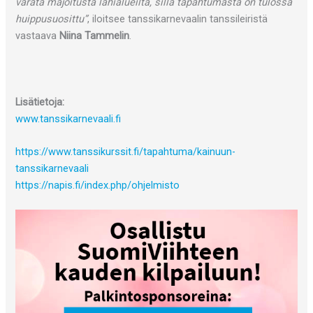
varata majoitusta lähialueilta, sillä tapahtumasta on tulossa
huippusuosittu”
, iloitsee tanssikarnevaalin tanssileiristä
vastaava
Niina Tammelin
.
Lisätietoja:
www.tanssikarnevaali.fi
https://www.tanssikurssit.fi/tapahtuma/kainuun-
tanssikarnevaali
https://napis.fi/index.php/ohjelmisto