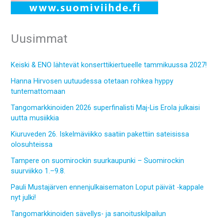
Uusimmat
Keiski & ENO lähtevät konserttikiertueelle tammikuussa 2027!
Hanna Hirvosen uutuudessa otetaan rohkea hyppy
tuntemattomaan
Tangomarkkinoiden 2026 superfinalisti Maj-Lis Erola julkaisi
uutta musiikkia
Kiuruveden 26. Iskelmäviikko saatiin pakettiin sateisissa
olosuhteissa
Tampere on suomirockin suurkaupunki – Suomirockin
suurviikko 1.–9.8.
Pauli Mustajärven ennenjulkaisematon Loput päivät -kappale
nyt julki!
Tangomarkkinoiden sävellys- ja sanoituskilpailun