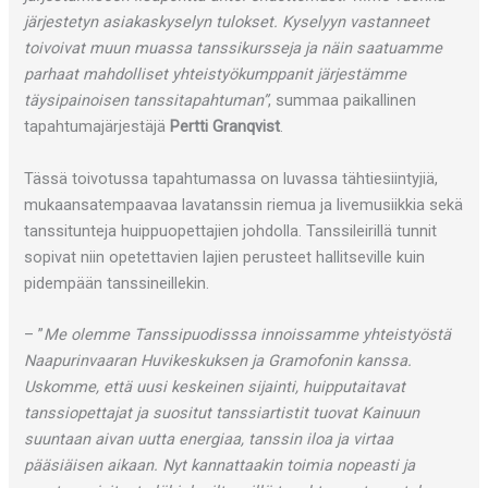
järjestetyn asiakaskyselyn tulokset. Kyselyyn vastanneet
toivoivat muun muassa tanssikursseja ja näin saatuamme
parhaat mahdolliset yhteistyökumppanit järjestämme
täysipainoisen tanssitapahtuman”
, summaa paikallinen
tapahtumajärjestäjä
Pertti Granqvist
.
Tässä toivotussa tapahtumassa on luvassa tähtiesiintyjiä,
mukaansatempaavaa lavatanssin riemua ja livemusiikkia sekä
tanssitunteja huippuopettajien johdolla. Tanssileirillä tunnit
sopivat niin opetettavien lajien perusteet hallitseville kuin
pidempään tanssineillekin.
– ”
Me olemme Tanssipuodisssa innoissamme yhteistyöstä
Naapurinvaaran Huvikeskuksen ja Gramofonin kanssa.
Uskomme, että uusi keskeinen sijainti, huipputaitavat
tanssiopettajat ja suositut tanssiartistit tuovat Kainuun
suuntaan aivan uutta energiaa, tanssin iloa ja virtaa
pääsiäisen aikaan. Nyt kannattaakin toimia nopeasti ja