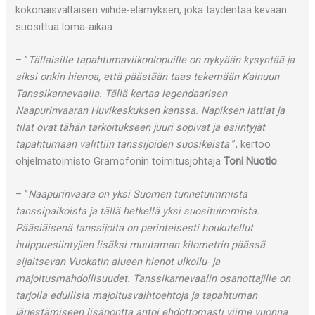
kokonaisvaltaisen viihde-elämyksen, joka täydentää kevään
suosittua loma-aikaa.
– ”
Tällaisille tapahtumaviikonlopuille on nykyään kysyntää ja
siksi onkin hienoa, että päästään taas tekemään Kainuun
Tanssikarnevaalia. Tällä kertaa legendaarisen
Naapurinvaaran Huvikeskuksen kanssa. Napiksen lattiat ja
tilat ovat tähän tarkoitukseen juuri sopivat ja esiintyjät
tapahtumaan valittiin tanssijoiden suosikeista
”, kertoo
ohjelmatoimisto Gramofonin toimitusjohtaja
Toni Nuotio
.
– ”
Naapurinvaara on yksi Suomen tunnetuimmista
tanssipaikoista ja tällä hetkellä yksi suosituimmista.
Pääsiäisenä tanssijoita on perinteisesti houkutellut
huippuesiintyjien lisäksi muutaman kilometrin päässä
sijaitsevan Vuokatin alueen hienot ulkoilu- ja
majoitusmahdollisuudet. Tanssikarnevaalin osanottajille on
tarjolla edullisia majoitusvaihtoehtoja ja tapahtuman
järjestämiseen lisäpontta antoi ehdottomasti viime vuonna