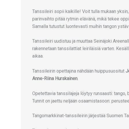
Tanssileiri sopii kaikille! Voit tulla mukaan yks
parinvaihto pitää rytmin elävänä, mikä tekee op
Samalla tutustut luontevasti muihin tangon ystävi
Tanssileiri uudistuu ja muuttaa Seinäjoki Areenalle,
rakennetaan tanssilattiat leiriläisiä varten. Kesä
aikaa.
Tanssileirin opettajina nähdään huippusuositut
J
Anne-Riina Hurskainen
.
Opetettavia tanssilajeja löytyy runsaasti: tango, 
Tunnit on jaettu neljään osaamistasoon: peruste
Tangomarkkinat-tanssileirin järjestää Suomen Ta