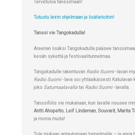
Tervetuloa tanssimaan!
Tutustu leirin ohjelmaan ja lisätietoihin!
Tanssi vie Tangokadulla!
Areenan lisäksi Tangokadulla pääsee tanssimaan
kesän sykettä ja festivaalitunnelmaa.
Tangokadulle rakentuvan
Radio Suomi
-lavan myö
Radio Suomi
-lava soi yhtäaikaisesti Katulavan k
joko
Satumaalavalla
tai
Radio Suomi
-lavalla.
Tanssifiilis vie mukanaan, kun lavalle nousee m
Antti Ahopelto
,
Leif Lindeman
,
Souvarit
,
Marita T
ja monia muita!
Tule mukaan antautumaan tunnelmalle – ja anna ta