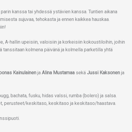
in, parin kanssa tai yhdessä ystävien kanssa. Tuntien aikana
pimisesta sujuvaa, tehokasta ja ennen kaikkea hauskaa.
in!
 A-hallin upeisiin, valoisiin ja korkeisiin kokoustiloihin, joihin
llä tanssitaan kolmena päivänä ja kolmella parketilla yhtä
oonas Kainulainen
ja
Alina Mustamaa
sekä
Jussi Kaksonen
ja
bugg, bachata, fusku, hidas valssi, rumba (bolero) ja salsa.
et, perusteet/keskitaso, keskitaso ja keskitaso/haastava.
nssipuoti.