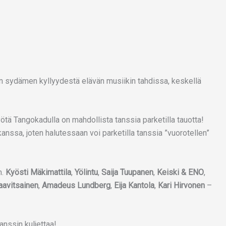
 sydämen kyllyydestä elävän musiikin tahdissa, keskellä
tä Tangokadulla on mahdollista tanssia parketilla tauotta!
anssa, joten halutessaan voi parketilla tanssia ”vuorotellen”
m.
Kyösti Mäkimattila
,
Yölintu
,
Saija Tuupanen
,
Keiski & ENO
,
aavitsainen
,
Amadeus Lundberg
,
Eija Kantola
,
Kari Hirvonen
–
nssin kuljettaa!