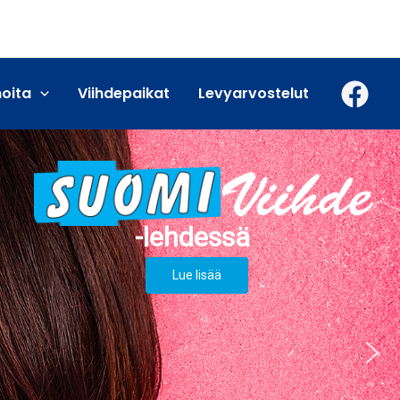
moita
Viihdepaikat
Levyarvostelut
Lue lisää