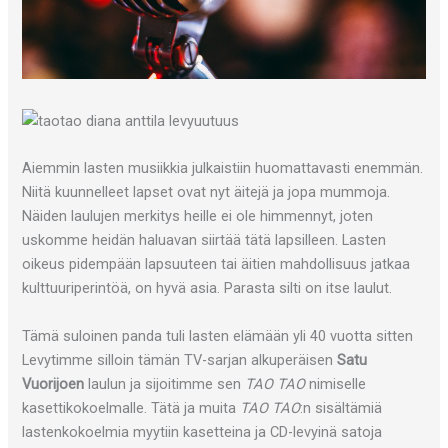
Aiemmin lasten musiikkia julkaistiin huomattavasti enemmän.
Niitä kuunnelleet lapset ovat nyt äitejä ja jopa mummoja.
Näiden laulujen merkitys heille ei ole himmennyt, joten
uskomme heidän haluavan siirtää tätä lapsilleen. Lasten
oikeus pidempään lapsuuteen tai äitien mahdollisuus jatkaa
kulttuuriperintöä, on hyvä asia. Parasta silti on itse laulut.
Tämä suloinen panda tuli lasten elämään yli 40 vuotta sitten
Levytimme silloin tämän TV-sarjan alkuperäisen
Satu
Vuorijoen
laulun ja sijoitimme sen
TAO TAO
nimiselle
kasettikokoelmalle. Tätä ja muita
TAO TAO
:n sisältämiä
lastenkokoelmia myytiin kasetteina ja CD-levyinä satoja