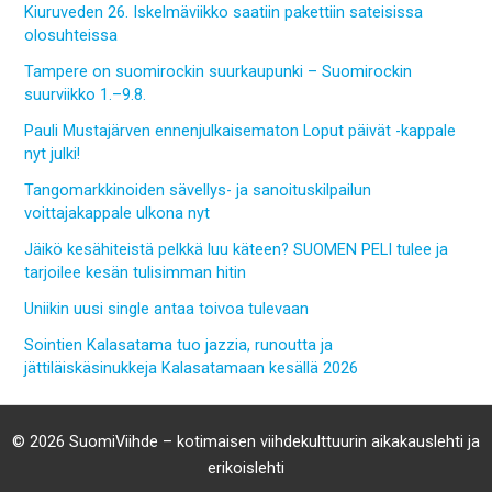
Kiuruveden 26. Iskelmäviikko saatiin pakettiin sateisissa
olosuhteissa
Tampere on suomirockin suurkaupunki – Suomirockin
suurviikko 1.–9.8.
Pauli Mustajärven ennenjulkaisematon Loput päivät -kappale
nyt julki!
Tangomarkkinoiden sävellys- ja sanoituskilpailun
voittajakappale ulkona nyt
Jäikö kesähiteistä pelkkä luu käteen? SUOMEN PELI tulee ja
tarjoilee kesän tulisimman hitin
Uniikin uusi single antaa toivoa tulevaan
Sointien Kalasatama tuo jazzia, runoutta ja
jättiläiskäsinukkeja Kalasatamaan kesällä 2026
© 2026 SuomiViihde – kotimaisen viihdekulttuurin aikakauslehti ja
erikoislehti