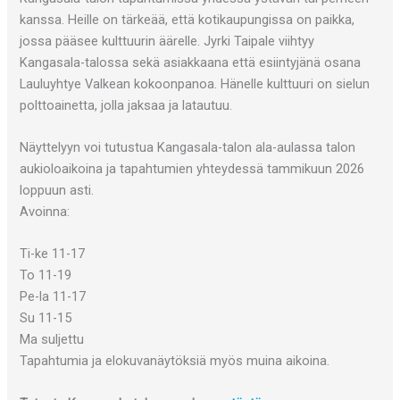
kanssa. Heille on tärkeää, että kotikaupungissa on paikka,
jossa pääsee kulttuurin äärelle. Jyrki Taipale viihtyy
Kangasala-talossa sekä asiakkaana että esiintyjänä osana
Lauluyhtye Valkean kokoonpanoa. Hänelle kulttuuri on sielun
polttoainetta, jolla jaksaa ja latautuu.
Näyttelyyn voi tutustua Kangasala-talon ala-aulassa talon
aukioloaikoina ja tapahtumien yhteydessä tammikuun 2026
loppuun asti.
Avoinna:
Ti-ke 11-17
To 11-19
Pe-la 11-17
Su 11-15
Ma suljettu
Tapahtumia ja elokuvanäytöksiä myös muina aikoina.