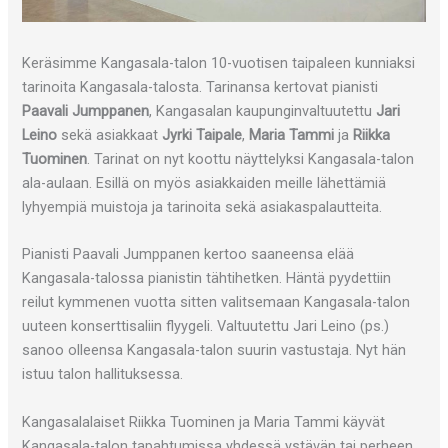
Keräsimme Kangasala-talon 10-vuotisen taipaleen kunniaksi
tarinoita Kangasala-talosta. Tarinansa kertovat pianisti
Paavali Jumppanen
, Kangasalan kaupunginvaltuutettu
Jari
Leino
sekä asiakkaat
Jyrki Taipale
,
Maria Tammi
ja
Riikka
Tuominen
. Tarinat on nyt koottu näyttelyksi Kangasala-talon
ala-aulaan. Esillä on myös asiakkaiden meille lähettämiä
lyhyempiä muistoja ja tarinoita sekä asiakaspalautteita.
Pianisti Paavali Jumppanen kertoo saaneensa elää
Kangasala-talossa pianistin tähtihetken. Häntä pyydettiin
reilut kymmenen vuotta sitten valitsemaan Kangasala-talon
uuteen konserttisaliin flyygeli. Valtuutettu Jari Leino (ps.)
sanoo olleensa Kangasala-talon suurin vastustaja. Nyt hän
istuu talon hallituksessa.
Kangasalalaiset Riikka Tuominen ja Maria Tammi käyvät
Kangasala-talon tapahtumissa yhdessä ystävän tai perheen