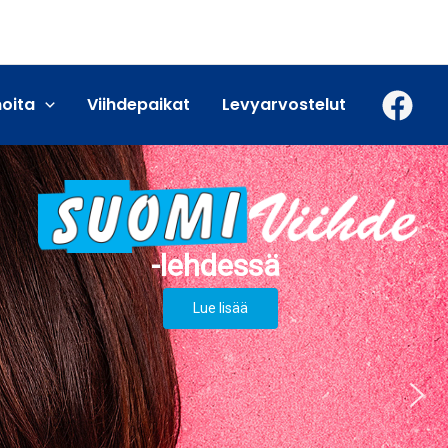
moita
Viihdepaikat
Levyarvostelut
Lue lisää