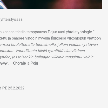
kansan tahtiin tamppaavan Pojun uusi yhteistyösingle ”
ettu ja pääsee vihdoin hyvällä fiiliksellä viikonlopun viettoon.
nsaa huolettomalla tunnelmalla, jolloin voidaan ystävien
auskaa. Vauhdikasta biisiä rytmittää slaavilainen
hden, jos toisenkin bailaajan villeihin tanssimuuveihin
alle
”. –
Chorale
ja
Poju
ä PE 25.2.2022