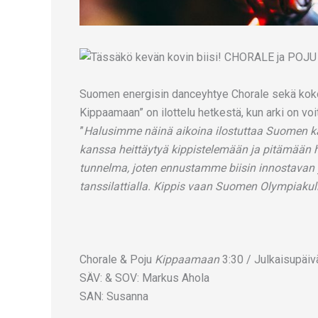
Suomen energisin danceyhtye Chorale sekä koko 
Kippaamaan” on ilottelu hetkestä, kun arki on voit
”
Halusimme näinä aikoina ilostuttaa Suomen ka
kanssa heittäytyä kippistelemään ja pitämään h
tunnelma, joten ennustamme biisin innostavan y
tanssilattialla. Kippis vaan Suomen Olympiakull
Chorale & Poju
Kippaamaan
3:30 / Julkaisupäiv
SÄV: & SOV: Markus Ahola
SAN: Susanna