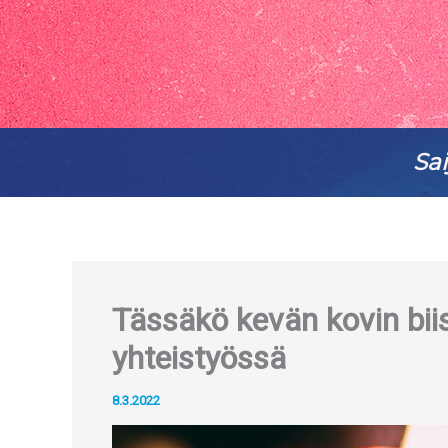
Sai
Tässäkö kevän kovin bi
yhteistyössä
8.3.2022