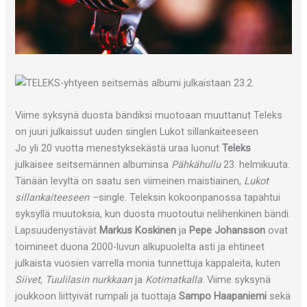
Viime syksynä duosta bändiksi muotoaan muuttanut Teleks
on juuri julkaissut uuden singlen Lukot sillankaiteeseen
Jo yli 20 vuotta menestyksekästä uraa luonut
Teleks
julkaisee seitsemännen albuminsa
Pähkähullu
23. helmikuuta.
Tänään levyltä on saatu sen viimeinen maistiainen,
Lukot
sillankaiteeseen –
single. Teleksin kokoonpanossa tapahtui
syksyllä muutoksia, kun duosta muotoutui nelihenkinen bändi.
Lapsuudenystävät
Markus Koskinen
ja
Pepe Johansson
ovat
toimineet duona 2000-luvun alkupuolelta asti ja ehtineet
julkaista vuosien varrella monia tunnettuja kappaleita, kuten
Siivet
,
Tuulilasin nurkkaan
ja
Kotimatkalla
. Viime syksynä
joukkoon liittyivät rumpali ja tuottaja
Sampo Haapaniemi
sekä