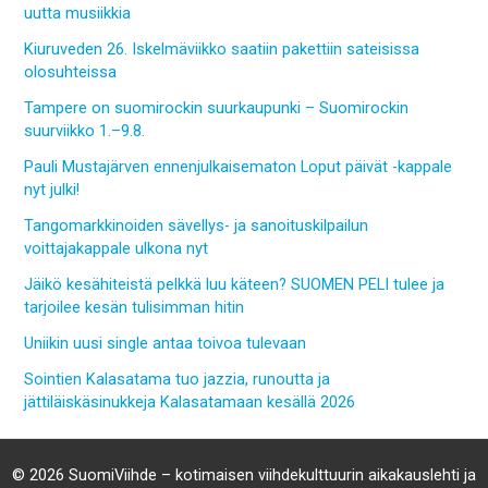
uutta musiikkia
Kiuruveden 26. Iskelmäviikko saatiin pakettiin sateisissa
olosuhteissa
Tampere on suomirockin suurkaupunki – Suomirockin
suurviikko 1.–9.8.
Pauli Mustajärven ennenjulkaisematon Loput päivät -kappale
nyt julki!
Tangomarkkinoiden sävellys- ja sanoituskilpailun
voittajakappale ulkona nyt
Jäikö kesähiteistä pelkkä luu käteen? SUOMEN PELI tulee ja
tarjoilee kesän tulisimman hitin
Uniikin uusi single antaa toivoa tulevaan
Sointien Kalasatama tuo jazzia, runoutta ja
jättiläiskäsinukkeja Kalasatamaan kesällä 2026
© 2026 SuomiViihde – kotimaisen viihdekulttuurin aikakauslehti ja