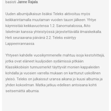
basisti
Janne Rajala
.
Uuden albumijulkaisun lisäksi Teleks aktivoituu myös
keikkarintamalla muutaman vuoden tauon jälkeen. Yhtye
käynnistää keikkavuotensa 1.2. Sanomatalossa, Aito
Iskelmän kanssa yhteistyössä järjestettävällä ilmaiskeikalla.
Heti seuraavana päivänä 2.2. Teleks esiintyy
Lappeenrannassa.
Yhtyeen kahdelle vuosikymmenelle mahtuu isoja kestohittejä,
jotka ovat eläneet kuulijoiden sydämissä pitkään.
Klassikkobiisin tunnusmerkit täyttyvät monien kappaleiden
kohdalla ja vuosien varrella mukaan on karttunut uskollinen
yleisö. Teleks on julkaissut uransa aikana jo kuusi albumia ja
yhden kokoelman. Matka jatkuu edelleen antoisana kohti
seitsemättä albumia.