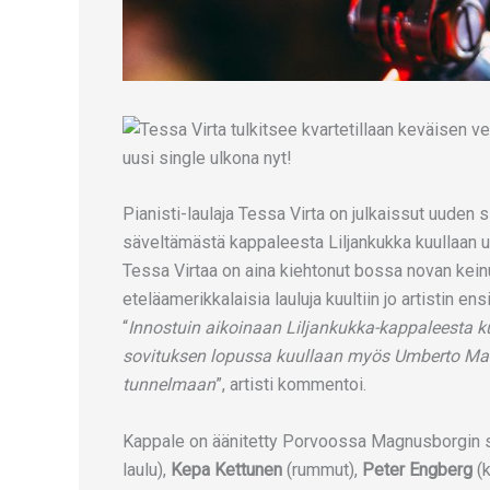
Pianisti-laulaja Tessa Virta on julkaissut uuden 
säveltämästä kappaleesta Liljankukka kuullaan 
Tessa Virtaa on aina kiehtonut bossa novan kein
eteläamerikkalaisia lauluja kuultiin jo artistin e
“
Innostuin aikoinaan Liljankukka-kappaleesta ku
sovituksen lopussa kuullaan myös Umberto Marcat
tunnelmaan
”, artisti kommentoi.
Kappale on äänitetty Porvoossa Magnusborgin s
laulu),
Kepa Kettunen
(rummut),
Peter Engberg
(k