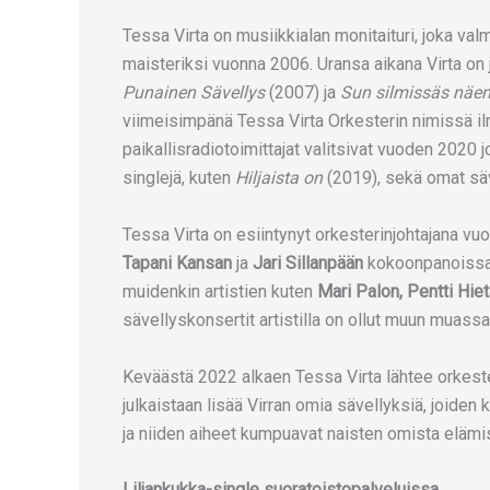
Tessa Virta on musiikkialan monitaituri, joka va
maisteriksi vuonna 2006. Uransa aikana Virta on 
Punainen Sävellys
(2007) ja
Sun silmissäs näe
viimeisimpänä Tessa Virta Orkesterin nimissä i
paikallisradiotoimittajat valitsivat vuoden 2020 jo
singlejä, kuten
Hiljaista on
(2019), sekä omat sä
Tessa Virta on esiintynyt orkesterinjohtajana v
Tapani Kansan
ja
Jari Sillanpään
kokoonpanoissa.
muidenkin artistien kuten
Mari Palon, Pentti Hi
sävellyskonsertit artistilla on ollut muun muass
Keväästä 2022 alkaen Tessa Virta lähtee orkest
julkaistaan lisää Virran omia sävellyksiä, joiden 
ja niiden aiheet kumpuavat naisten omista elämis
Liljankukka-single suoratoistopalveluissa