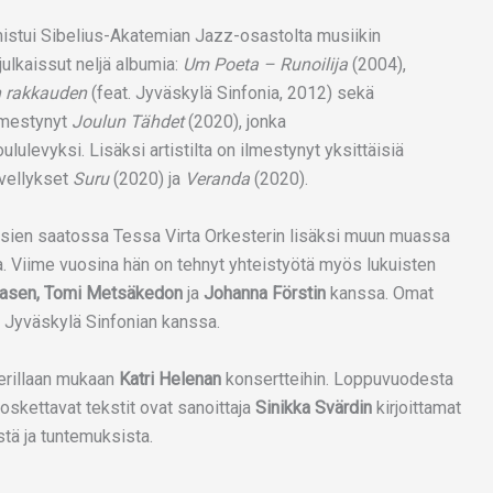
lmistui Sibelius-Akatemian Jazz-osastolta musiikin
julkaissut neljä albumia:
Um Poeta – Runoilija
(2004),
n rakkauden
(feat. Jyväskylä Sinfonia, 2012) sekä
lmestynyt
Joulun Tähdet
(2020), jonka
ululevyksi. Lisäksi artistilta on ilmestynyt yksittäisiä
vellykset
Suru
(2020) ja
Veranda
(2020).
uosien saatossa Tessa Virta Orkesterin lisäksi muun muassa
 Viime vuosina hän on tehnyt yhteistyötä myös lukuisten
etasen, Tomi Metsäkedon
ja
Johanna Förstin
kanssa. Omat
a Jyväskylä Sinfonian kanssa.
erillaan mukaan
Katri Helenan
konsertteihin. Loppuvuodesta
koskettavat tekstit ovat sanoittaja
Sinikka Svärdin
kirjoittamat
tä ja tuntemuksista.