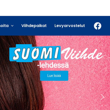
moita
Viihdepaikat
Levyarvostelut
Lue lisää