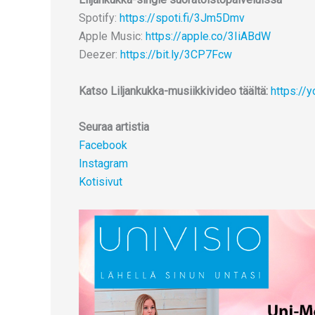
Spotify:
https://spoti.fi/3Jm5Dmv
Apple Music:
https://apple.co/3IiABdW
Deezer:
https://bit.ly/3CP7Fcw
Katso Liljankukka-musiikkivideo täältä:
https://
Seuraa artistia
Facebook
Instagram
Kotisivut