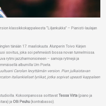
singlen tänään 17. maaliskuuta. Alunperin Toivo Kärjen
uusi sovitus, joka soi pehmeästi bossa novan tunnelmissa.
uva rytmi jazzharmonioineen – samoja rytmejä ja
nsimmäisellä albumilla Um Poeta.
ultuani Carolan levyttämän version. Pian julkaistavan
on italiankieliset lyriikat, jotka sopivat upeasti kappaleen
tudioilla. Kokoonpanossa soittavat
Tessa Virta
(piano ja
itara) ja
Olli Peuhu
(kontrabasso).