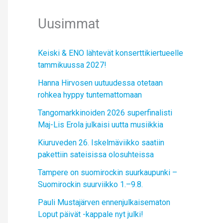
Uusimmat
Keiski & ENO lähtevät konserttikiertueelle
tammikuussa 2027!
Hanna Hirvosen uutuudessa otetaan
rohkea hyppy tuntemattomaan
Tangomarkkinoiden 2026 superfinalisti
Maj-Lis Erola julkaisi uutta musiikkia
Kiuruveden 26. Iskelmäviikko saatiin
pakettiin sateisissa olosuhteissa
Tampere on suomirockin suurkaupunki –
Suomirockin suurviikko 1.–9.8.
Pauli Mustajärven ennenjulkaisematon
Loput päivät -kappale nyt julki!