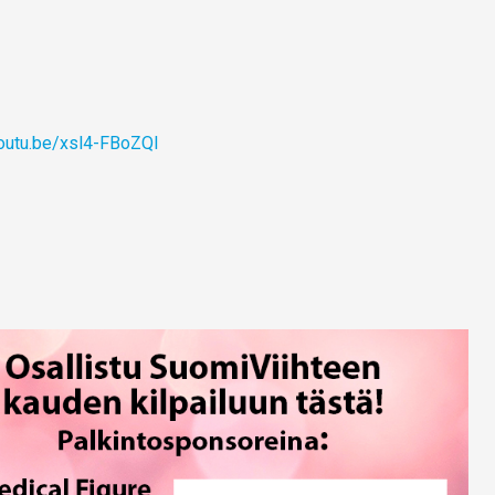
youtu.be/xsl4-FBoZQI