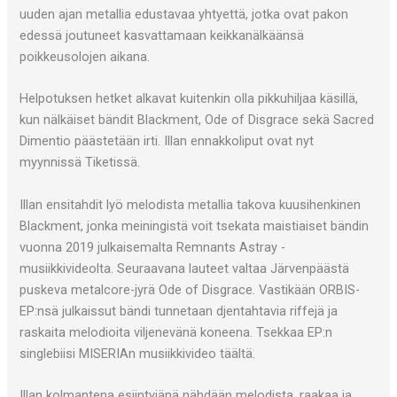
uuden ajan metallia edustavaa yhtyettä, jotka ovat pakon
edessä joutuneet kasvattamaan keikkanälkäänsä
poikkeusolojen aikana.
Helpotuksen hetket alkavat kuitenkin olla pikkuhiljaa käsillä,
kun nälkäiset bändit Blackment, Ode of Disgrace sekä Sacred
Dimentio päästetään irti. Illan ennakkoliput ovat nyt
myynnissä Tiketissä.
Illan ensitahdit lyö melodista metallia takova kuusihenkinen
Blackment, jonka meiningistä voit tsekata maistiaiset bändin
vuonna 2019 julkaisemalta Remnants Astray -
musiikkivideolta. Seuraavana lauteet valtaa Järvenpäästä
puskeva metalcore-jyrä Ode of Disgrace. Vastikään ORBIS-
EP:nsä julkaissut bändi tunnetaan djentahtavia riffejä ja
raskaita melodioita viljenevänä koneena. Tsekkaa EP:n
singlebiisi MISERIAn musiikkivideo täältä.
Illan kolmantena esiintyjänä nähdään melodista, raakaa ja