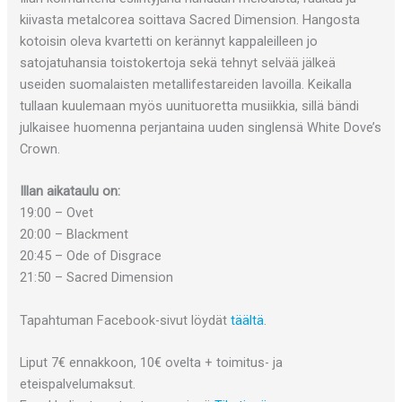
kiivasta metalcorea soittava Sacred Dimension. Hangosta
kotoisin oleva kvartetti on kerännyt kappaleilleen jo
satojatuhansia toistokertoja sekä tehnyt selvää jälkeä
useiden suomalaisten metallifestareiden lavoilla. Keikalla
tullaan kuulemaan myös uunituoretta musiikkia, sillä bändi
julkaisee huomenna perjantaina uuden singlensä White Dove’s
Crown.
Illan aikataulu on:
19:00 – Ovet
20:00 – Blackment
20:45 – Ode of Disgrace
21:50 – Sacred Dimension
Tapahtuman Facebook-sivut löydät
täältä
.
Liput 7€ ennakkoon, 10€ ovelta + toimitus- ja
eteispalvelumaksut.