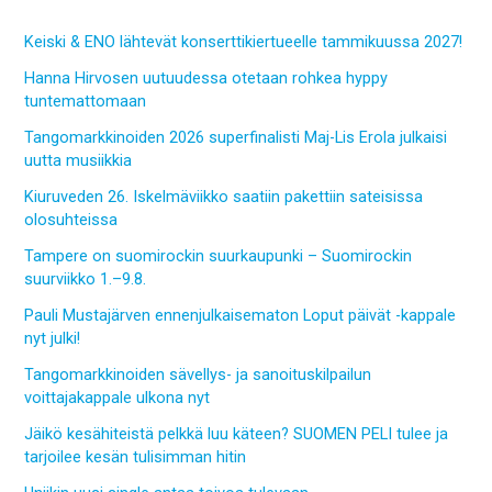
Keiski & ENO lähtevät konserttikiertueelle tammikuussa 2027!
Hanna Hirvosen uutuudessa otetaan rohkea hyppy
tuntemattomaan
Tangomarkkinoiden 2026 superfinalisti Maj-Lis Erola julkaisi
uutta musiikkia
Kiuruveden 26. Iskelmäviikko saatiin pakettiin sateisissa
olosuhteissa
Tampere on suomirockin suurkaupunki – Suomirockin
suurviikko 1.–9.8.
Pauli Mustajärven ennenjulkaisematon Loput päivät -kappale
nyt julki!
Tangomarkkinoiden sävellys- ja sanoituskilpailun
voittajakappale ulkona nyt
Jäikö kesähiteistä pelkkä luu käteen? SUOMEN PELI tulee ja
tarjoilee kesän tulisimman hitin