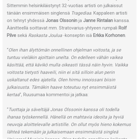
Sittemmin helsinkiläistynyt 32-vuotias artisti on julkaissut
tänään ensimmäisen singlensä
Tragediaa
. Kappaleen artisti
on tehnyt yhdessä
Jonas Olssonin
ja
Janne Rintalan
kanssa.
Äänitteellä soittavat mm. Stratovarius-yhtyeen rumpali
Rolf
Pilve
sekä
Raskasta Joulua
-konseptin isä
Erkka Korhonen
.
“
Olen ihan älyttömän onnellinen ohjelman voitosta, ja se
tuntuu vieläkin ajoittain unelta. On edelleen vähän vaikea
käsittää, että kävikö mulla oikeasti tässä näin hyvin. Vaikka
voitosta tietysti haaveili, niin ei sitä silloin alun perin
uskaltanut edes ajatella. Olen hirmu innoissani biisin
julkaisusta. Tämäkin haave toteutuu nyt ensimmäistä
kertaa
”, Ruusumaa kommentoi ja jatkaa:
“
Tuottaja ja säveltäjä Jonas Olssonin kanssa oli todella
ihanaa työskennellä. Hänellä on mahtavia ideoita ja hyviä
neuvoja aloittelevalle artistille. On ollut myös hieno kokemus
lähteä tekemään ja julkaisemaan ensimmäistä singleä