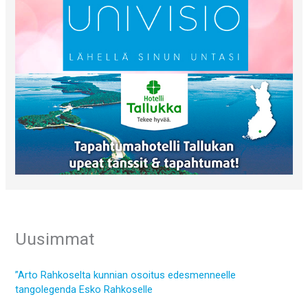
Uusimmat
”Arto Rahkoselta kunnian osoitus edesmenneelle
tangolegenda Esko Rahkoselle