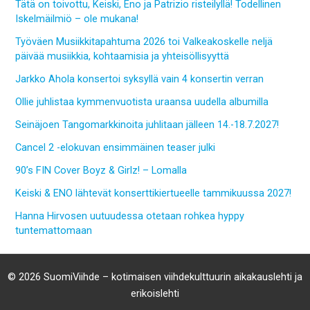
Tätä on toivottu, Keiski, Eno ja Patrizio risteilyllä! Todellinen
Iskelmäilmiö – ole mukana!
Työväen Musiikkitapahtuma 2026 toi Valkeakoskelle neljä
päivää musiikkia, kohtaamisia ja yhteisöllisyyttä
Jarkko Ahola konsertoi syksyllä vain 4 konsertin verran
Ollie juhlistaa kymmenvuotista uraansa uudella albumilla
Seinäjoen Tangomarkkinoita juhlitaan jälleen 14.-18.7.2027!
Cancel 2 -elokuvan ensimmäinen teaser julki
90’s FIN Cover Boyz & Girlz! – Lomalla
Keiski & ENO lähtevät konserttikiertueelle tammikuussa 2027!
Hanna Hirvosen uutuudessa otetaan rohkea hyppy
tuntemattomaan
© 2026 SuomiViihde – kotimaisen viihdekulttuurin aikakauslehti ja
erikoislehti