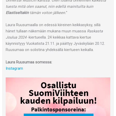
Universal Musicin kanssa. Olen todella onnellinen kaikesta
tuesta mitä olen saanut, niin edellä mainituilta kuin
Elastiseltakin
tämän voiton jälkeen.
”
Laura Ruusumaalla on edessä kiireinen keikkasyksy, sillä
hänet tullaan näkemään mukana muun muassa
Raskasta
Joulua 2024
-kiertueella. 24 keikkaa kattava kiertue
käynnistyyy Vuokatista 21.11. ja päättyy Jyväskylään 20.12.
Ruusumaa on solistina yhdeksällä kiertueen keikalla.
Laura Ruusumaa somessa:
Instagram