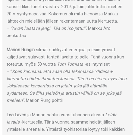
konserttikiertueella vasta v. 2019, jolloin juhlistettiin miehen
70-v. syntymäpäivää. Kokemus oli mitä hienoin ja Markku
lähteekin mielellään jälleen rakentamaan uutta kiertuetta.
–
”Aivan loistava jengi. Tää on iso juttu!”
, Markku Aro
peukuttaa.
Marion Rungin
silmät säihkyvät energiaa ja esiintymiset
kuljettavat sulavasti tähteä lavalta toiselle. Tänä vuonna kun
toteutuu myös 50 vuotta
Tom Tomista
-esiintymiset.
– ”
Koen kunniana, että saan olla tekemässä Yhdessä-
kiertuetta näiden ihmisten kanssa. Tämä on hieno, hyvä idea.
Jokaisessa konsertissa on jotain, joka jää elämään
sydämeen. Se fiilis yleisön ja artistin välillä on se, joka jää
mieleen”,
Marion Rung pohtii.
Lea Laven
ja Marion nähtiin vuosituhannen alussa
Leidit
lavalla
-kiertueella. Tänä vuonna saamme heidät jälleen
yhteiselle areenalle. Yhteistä työhistoriaa löytyy toki kaikkien