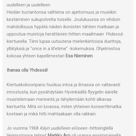
uudelleen ja uudelleen.
Heidän tuotantonsa valtteina on ajattomuus ja musiikin
kestäminen sukupolvelta toiselle. Joulukuussa on vihdoin
mahdollisuus hypätä näiden ikonisten tähtien matkaan ja
uppoutua muistoja herättävien hittien maailmaan
Yhdessä
-
kiertueella. Tiimi lupaa uutuutena mielenkiintoisia duettoja,
yllätyksiä ja ”once in a lifetime” -kokemuksia. Ohjelmistoa
kokoaa yhteen kapellimestari
Esa Nieminen
.
Ihanaa olla Yhdessä!
Kiertuekokoonpano huokuu intoa ja ilmassa on valtavasti
innostusta, kun pysähdytään Hyvinkäällä flyygelin äärelle
muistelemaan menneitä ja tähyilemään kohti alkavaa
kiertuetta. Mitä on luvassa, miten yhteinen konserttimatka
koetaan ja mikä hitti mahtaakaan olla rakkain.
Jo vuonna 1968
Käyn uudelleen eiliseen
-hittisinglellä
läpimurtonsa tehnyt
Markku Aro
oli uransa ensimmäisellä