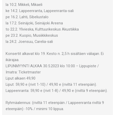
la 10.2. Mikkeli, Mikaeli
ke 14.2. Lappeenranta, Lappeenranta-sali
pe 16.2. Lahti, Sibeliustalo
la 17.2. Seinäjoki, Seinäjoki Areena
to 22.2. Ylivieska, Kulttuurikeskus Akustiikka
pe 23.2. Kuopio, Musiikkikeskus
la 24.2. Joensuu, Carelia-sali
Konsertit alkavat klo 19. Kesto n. 2,5 h sisältäen väliajan. Ei
ikärajaa.
LIPUNMYYNTI ALKAA 30.5.2023 klo 10:00 – Lippupiste /
Imatra: Ticketmaster
Liput alkaen 49,90
Liput: 59,90 e (rivit 1-10) / 49,90 e (riviltä 11 eteenpäin).
Lappeenranta: 59,90 e (rivit 1-8) / 49,90 e (riviltä 9 eteenpäin).
Ryhmäalennus: (riviltä 11 eteenpäin / Lappeenranta riviltä 9
eteenpäin) -10% / minimi 10 lippua.