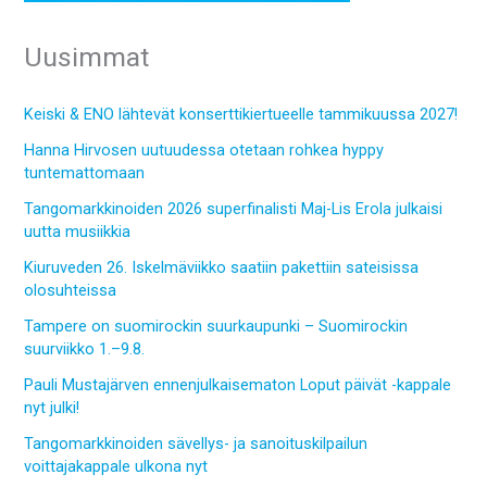
Uusimmat
Keiski & ENO lähtevät konserttikiertueelle tammikuussa 2027!
Hanna Hirvosen uutuudessa otetaan rohkea hyppy
tuntemattomaan
Tangomarkkinoiden 2026 superfinalisti Maj-Lis Erola julkaisi
uutta musiikkia
Kiuruveden 26. Iskelmäviikko saatiin pakettiin sateisissa
olosuhteissa
Tampere on suomirockin suurkaupunki – Suomirockin
suurviikko 1.–9.8.
Pauli Mustajärven ennenjulkaisematon Loput päivät -kappale
nyt julki!
Tangomarkkinoiden sävellys- ja sanoituskilpailun
voittajakappale ulkona nyt