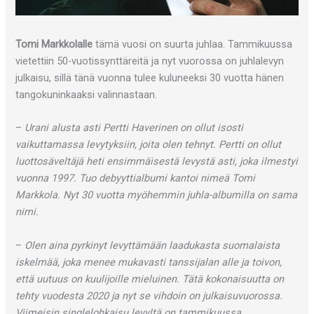
Tomi Markkolalle
tämä vuosi on suurta juhlaa. Tammikuussa
vietettiin 50-vuotissynttäreitä ja nyt vuorossa on juhlalevyn
julkaisu, sillä tänä vuonna tulee kuluneeksi 30 vuotta hänen
tangokuninkaaksi valinnastaan.
–
Urani alusta asti Pertti Haverinen on ollut isosti
vaikuttamassa levytyksiin, joita olen tehnyt. Pertti on ollut
luottosäveltäjä heti ensimmäisestä levystä asti, joka ilmestyi
vuonna 1997. Tuo debyyttialbumi kantoi nimeä Tomi
Markkola. Nyt 30 vuotta myöhemmin juhla-albumilla on sama
nimi.
–
Olen aina pyrkinyt levyttämään laadukasta suomalaista
iskelmää, joka menee mukavasti tanssijalan alle ja toivon,
että uutuus on kuulijoille mieluinen. Tätä kokonaisuutta on
tehty vuodesta 2020 ja nyt se vihdoin on julkaisuvuorossa.
Viimeisin singlelohkaisu levyltä on tammikuussa