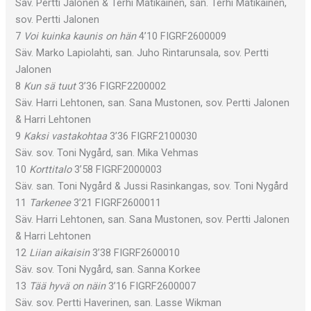
Säv. Pertti Jalonen & Terhi Matikainen, san. Terhi Matikainen,
sov. Pertti Jalonen
7
Voi kuinka kaunis on hän
4’10 FIGRF2600009
Säv. Marko Lapiolahti, san. Juho Rintarunsala, sov. Pertti
Jalonen
8
Kun sä tuut
3’36 FIGRF2200002
Säv. Harri Lehtonen, san. Sana Mustonen, sov. Pertti Jalonen
& Harri Lehtonen
9
Kaksi vastakohtaa
3’36 FIGRF2100030
Säv. sov. Toni Nygård, san. Mika Vehmas
10
Korttitalo
3’58 FIGRF2000003
Säv. san. Toni Nygård & Jussi Rasinkangas, sov. Toni Nygård
11
Tarkenee
3’21 FIGRF2600011
Säv. Harri Lehtonen, san. Sana Mustonen, sov. Pertti Jalonen
& Harri Lehtonen
12
Liian aikaisin
3’38 FIGRF2600010
Säv. sov. Toni Nygård, san. Sanna Korkee
13
Tää hyvä on näin
3’16 FIGRF2600007
Säv. sov. Pertti Haverinen, san. Lasse Wikman