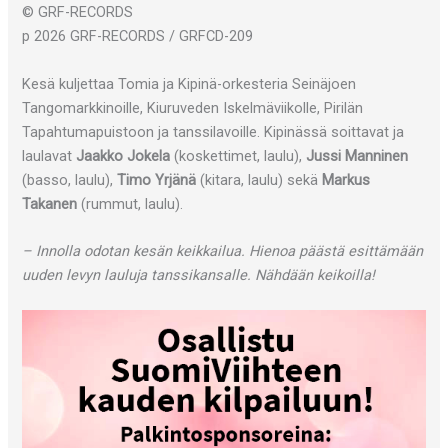
© GRF-RECORDS
p 2026 GRF-RECORDS / GRFCD-209
Kesä kuljettaa Tomia ja Kipinä-orkesteria Seinäjoen
Tangomarkkinoille, Kiuruveden Iskelmäviikolle, Pirilän
Tapahtumapuistoon ja tanssilavoille. Kipinässä soittavat ja
laulavat
Jaakko Jokela
(koskettimet, laulu),
Jussi Manninen
(basso, laulu),
Timo Yrjänä
(kitara, laulu) sekä
Markus
Takanen
(rummut, laulu).
– Innolla odotan kesän keikkailua. Hienoa päästä esittämään
uuden levyn lauluja tanssikansalle. Nähdään keikoilla!