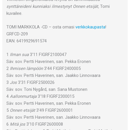
synttäreideni kunniaksi ilmestynyt Onnen etsijät,
Tomi
kuvailee.
TOMI MARKKOLA -CD – osta omasi
verkkokaupasta
!
GRFCD-209
EAN: 6419929691574
1
Ilman sua
3’11 FIGRF2100047
Säv. sov. Pertti Haverinen, san. Pekka Eronen
2
Ihmisen lämpöön
3’44 FIGRF2400005
Säv. sov. Pertti Haverinen, san. Jaakko Linnovaara
3
Jos
3’31 FIGRF2500026
Säv. sov. Toni Nygård, san. Sana Mustonen
4
Aallonmurtaja
3’18 FIGRF2300015
Säv. sov. Pertti Haverinen, san. Pekka Eronen
5
Onnen etsijät
3’49 FIGRF2600001
Säv. sov. Pertti Haverinen, san. Jaakko Linnovaara
6
Mitä jos
3’10 FIGRF2600008