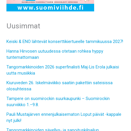
Uusimmat
Keiski & ENO lähtevät konserttikiertueelle tammikuussa 2027!
Hanna Hirvosen uutuudessa otetaan rohkea hyppy
tuntemattomaan
Tangomarkkinoiden 2026 superfinalisti Maj-Lis Erola julkaisi
uutta musiikkia
Kiuruveden 26. Iskelmäviikko saatiin pakettiin sateisissa
olosuhteissa
Tampere on suomirockin suurkaupunki – Suomirockin
suurviikko 1.–9.8.
Pauli Mustajärven ennenjulkaisematon Loput päivät -kappale
nyt julki!
Tangomarkkinoiden sävellys- ja sanoituskilpailun