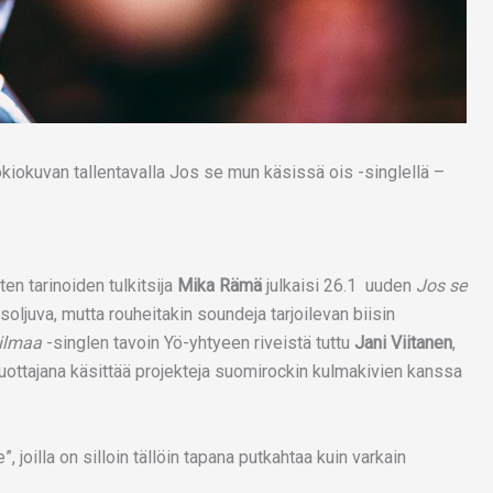
n tarinoiden tulkitsija
Mika Rämä
julkaisi 26.1 uuden
Jos se
oljuva, mutta rouheitakin soundeja tarjoilevan biisin
ilmaa
-singlen tavoin Yö-yhtyeen riveistä tuttu
Jani Viitanen
,
a tuottajana käsittää projekteja suomirockin kulmakivien kanssa
, joilla on silloin tällöin tapana putkahtaa kuin varkain