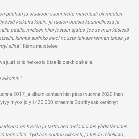
on päähän ja studioon suunniteltu materiaali oli muuten
yössä keikalta kotiin, ja radion uutisia kuunnellessa ja
la päälle, mieleen hiipi jostain ajatus ’jos se mun käsissä
atselin, kuinka aurinko alkoi nousta taivaanrannan takaa, ja
ntyi siinä”
, Rämä muistelee.
a juuri siitä hetkestä öisellä parkkipaikalla.
 aikoihin.
”
uonna 2017, ja albumikantaan hän pääsi vuonna 2020 Ihan
ä löytyy myös jo yli 420 000 streamia Spotifyssä kerännyt
rusideana on hyvien ja tarttuvien melodioiden yhdistäminen
arinoihin. Tykkään soittaa oikeasti, ja tehdä rehellistä,