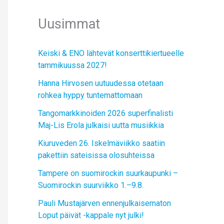
Uusimmat
Keiski & ENO lähtevät konserttikiertueelle
tammikuussa 2027!
Hanna Hirvosen uutuudessa otetaan
rohkea hyppy tuntemattomaan
Tangomarkkinoiden 2026 superfinalisti
Maj-Lis Erola julkaisi uutta musiikkia
Kiuruveden 26. Iskelmäviikko saatiin
pakettiin sateisissa olosuhteissa
Tampere on suomirockin suurkaupunki –
Suomirockin suurviikko 1.–9.8.
Pauli Mustajärven ennenjulkaisematon
Loput päivät -kappale nyt julki!