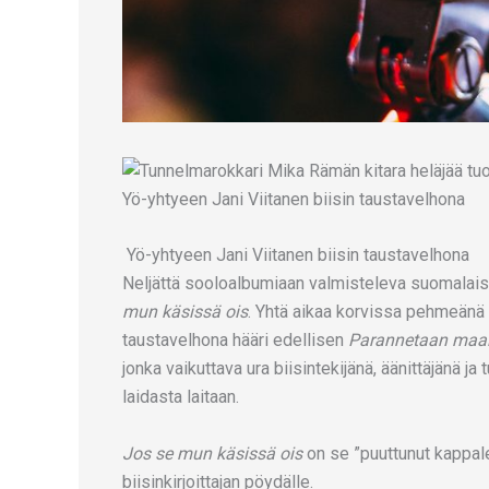
Yö-yhtyeen Jani Viitanen biisin taustavelhona
Neljättä sooloalbumiaan valmisteleva suomalaiste
mun käsissä ois
. Yhtä aikaa korvissa pehmeänä s
taustavelhona hääri edellisen
Parannetaan maa
jonka vaikuttava ura biisintekijänä, äänittäjänä j
laidasta laitaan.
Jos se mun käsissä ois
on se ”puuttunut kappale”
biisinkirjoittajan pöydälle.