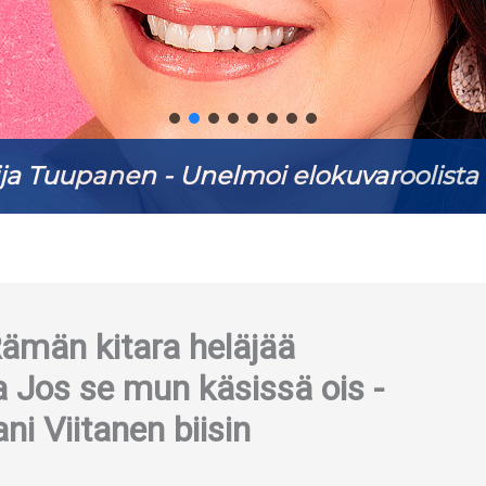
ja Tuupanen - Unelmoi elokuvaroolista 
ämän kitara heläjää
a Jos se mun käsissä ois -
ni Viitanen biisin