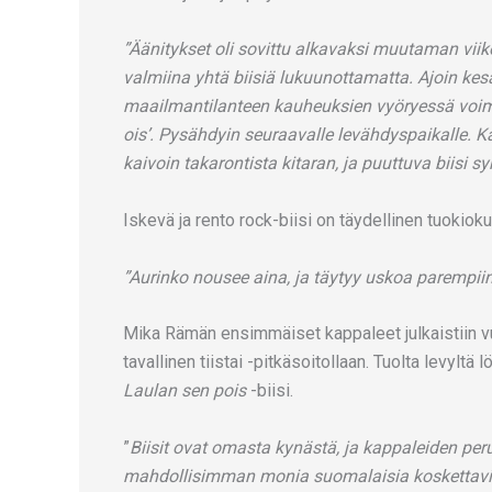
”Äänitykset oli sovittu alkavaksi muutaman viik
valmiina yhtä biisiä lukuunottamatta. Ajoin kesä
maailmantilanteen kauheuksien vyöryessä voimal
ois’. Pysähdyin seuraavalle levähdyspaikalle. K
kaivoin takarontista kitaran, ja puuttuva biisi sy
Iskevä ja rento rock-biisi on täydellinen tuokiokuv
”Aurinko nousee aina, ja täytyy uskoa parempiin
Mika Rämän ensimmäiset kappaleet julkaistiin v
tavallinen tiistai -pitkäsoitollaan. Tuolta levylt
Laulan sen pois
-biisi.
”
Biisit ovat omasta kynästä, ja kappaleiden pe
mahdollisimman monia suomalaisia koskettaviin t