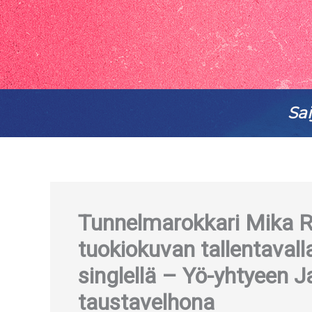
Sai
Tunnelmarokkari Mika R
tuokiokuvan tallentavall
singlellä – Yö-yhtyeen Ja
taustavelhona