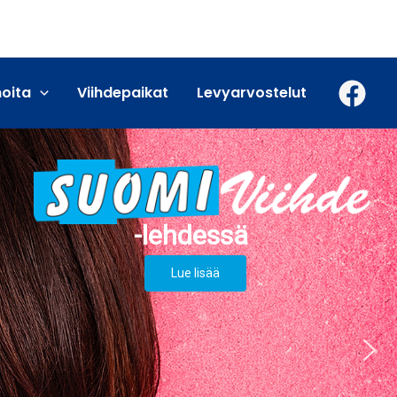
moita
Viihdepaikat
Levyarvostelut
Lue lisää