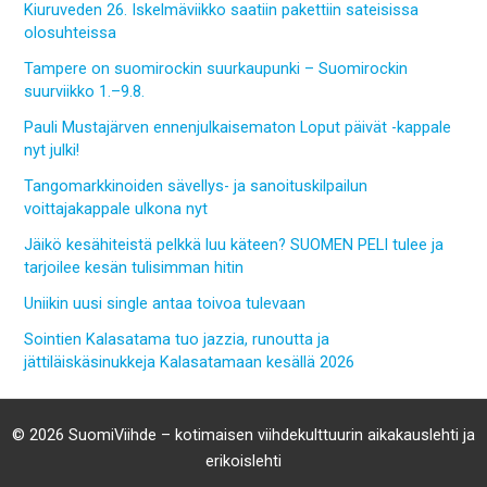
Kiuruveden 26. Iskelmäviikko saatiin pakettiin sateisissa
olosuhteissa
Tampere on suomirockin suurkaupunki – Suomirockin
suurviikko 1.–9.8.
Pauli Mustajärven ennenjulkaisematon Loput päivät -kappale
nyt julki!
Tangomarkkinoiden sävellys- ja sanoituskilpailun
voittajakappale ulkona nyt
Jäikö kesähiteistä pelkkä luu käteen? SUOMEN PELI tulee ja
tarjoilee kesän tulisimman hitin
Uniikin uusi single antaa toivoa tulevaan
Sointien Kalasatama tuo jazzia, runoutta ja
jättiläiskäsinukkeja Kalasatamaan kesällä 2026
© 2026 SuomiViihde – kotimaisen viihdekulttuurin aikakauslehti ja
erikoislehti