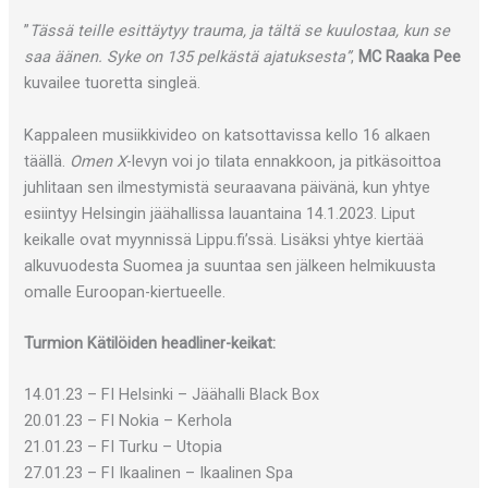
”
Tässä teille esittäytyy trauma, ja tältä se kuulostaa, kun se
saa äänen. Syke on 135 pelkästä ajatuksesta”
,
MC Raaka Pee
kuvailee tuoretta singleä.
Kappaleen musiikkivideo on katsottavissa kello 16 alkaen
täällä.
Omen X
-levyn voi jo tilata ennakkoon, ja pitkäsoittoa
juhlitaan sen ilmestymistä seuraavana päivänä, kun yhtye
esiintyy Helsingin jäähallissa lauantaina 14.1.2023. Liput
keikalle ovat myynnissä Lippu.fi’ssä. Lisäksi yhtye kiertää
alkuvuodesta Suomea ja suuntaa sen jälkeen helmikuusta
omalle Euroopan-kiertueelle.
Turmion Kätilöiden headliner-keikat:
14.01.23 – FI Helsinki – Jäähalli Black Box
20.01.23 – FI Nokia – Kerhola
21.01.23 – FI Turku – Utopia
27.01.23 – FI Ikaalinen – Ikaalinen Spa