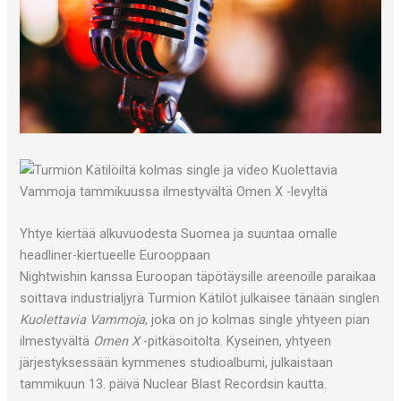
Yhtye kiertää alkuvuodesta Suomea ja suuntaa omalle
headliner-kiertueelle Eurooppaan
Nightwishin kanssa Euroopan täpötäysille areenoille paraikaa
soittava industrialjyrä Turmion Kätilöt julkaisee tänään singlen
Kuolettavia Vammoja
, joka on jo kolmas single yhtyeen pian
ilmestyvältä
Omen X
-pitkäsoitolta. Kyseinen, yhtyeen
järjestyksessään kymmenes studioalbumi, julkaistaan
tammikuun 13. päivä Nuclear Blast Recordsin kautta.