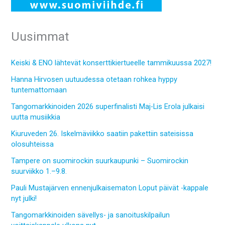
Uusimmat
Keiski & ENO lähtevät konserttikiertueelle tammikuussa 2027!
Hanna Hirvosen uutuudessa otetaan rohkea hyppy
tuntemattomaan
Tangomarkkinoiden 2026 superfinalisti Maj-Lis Erola julkaisi
uutta musiikkia
Kiuruveden 26. Iskelmäviikko saatiin pakettiin sateisissa
olosuhteissa
Tampere on suomirockin suurkaupunki – Suomirockin
suurviikko 1.–9.8.
Pauli Mustajärven ennenjulkaisematon Loput päivät -kappale
nyt julki!
Tangomarkkinoiden sävellys- ja sanoituskilpailun