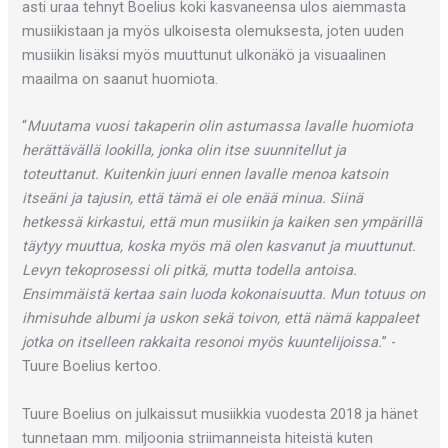
asti uraa tehnyt Boelius koki kasvaneensa ulos aiemmasta
musiikistaan ja myös ulkoisesta olemuksesta, joten uuden
musiikin lisäksi myös muuttunut ulkonäkö ja visuaalinen
maailma on saanut huomiota.
“
Muutama vuosi takaperin olin astumassa lavalle huomiota
herättävällä lookilla, jonka olin itse suunnitellut ja
toteuttanut. Kuitenkin juuri ennen lavalle menoa katsoin
itseäni ja tajusin, että tämä ei ole enää minua. Siinä
hetkessä kirkastui, että mun musiikin ja kaiken sen ympärillä
täytyy muuttua, koska myös mä olen kasvanut ja muuttunut.
Levyn tekoprosessi oli pitkä, mutta todella antoisa.
Ensimmäistä kertaa sain luoda kokonaisuutta. Mun totuus on
ihmisuhde albumi ja uskon sekä toivon, että nämä kappaleet
jotka on itselleen rakkaita resonoi myös kuuntelijoissa.
” -
Tuure Boelius kertoo.
Tuure Boelius on julkaissut musiikkia vuodesta 2018 ja hänet
tunnetaan mm. miljoonia striimanneista hiteistä kuten