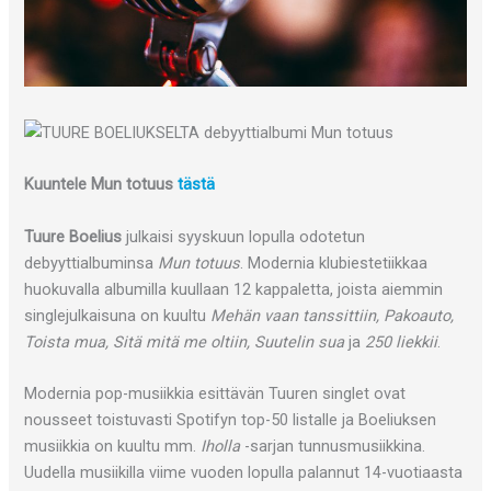
Kuuntele Mun totuus
tästä
Tuure Boelius
julkaisi syyskuun lopulla odotetun
debyyttialbuminsa
Mun totuus
. Modernia klubiestetiikkaa
huokuvalla albumilla kuullaan 12 kappaletta, joista aiemmin
singlejulkaisuna on kuultu
Mehän vaan tanssittiin, Pakoauto,
Toista mua, Sitä mitä me oltiin, Suutelin sua
ja
250 liekkii
.
Modernia pop-musiikkia esittävän Tuuren singlet ovat
nousseet toistuvasti Spotifyn top-50 listalle ja Boeliuksen
musiikkia on kuultu mm.
Iholla
-sarjan tunnusmusiikkina.
Uudella musiikilla viime vuoden lopulla palannut 14-vuotiaasta