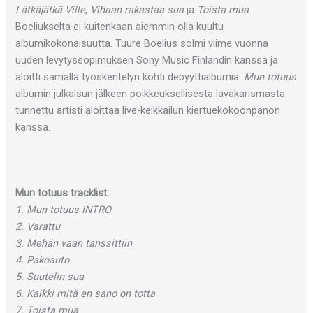
Lätkäjätkä-Ville
,
Vihaan rakastaa sua
ja
Toista mua
.
Boeliukselta ei kuitenkaan aiemmin olla kuultu
albumikokonaisuutta. Tuure Boelius solmi viime vuonna
uuden levytyssopimuksen Sony Music Finlandin kanssa ja
aloitti samalla työskentelyn kohti debyyttialbumia.
Mun totuus
albumin julkaisun jälkeen poikkeuksellisesta lavakarismasta
tunnettu artisti aloittaa live-keikkailun kiertuekokoonpanon
kanssa.
Mun totuus tracklist:
1. Mun totuus INTRO
2. Varattu
3. Mehän vaan tanssittiin
4. Pakoauto
5. Suutelin sua
6. Kaikki mitä en sano on totta
7. Toista mua