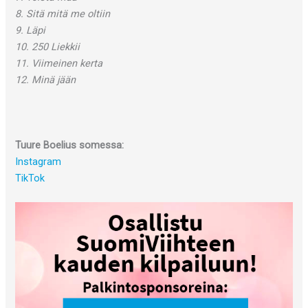
8. Sitä mitä me oltiin
9. Läpi
10. 250 Liekkii
11. Viimeinen kerta
12. Minä jään
Tuure Boelius somessa:
Instagram
TikTok