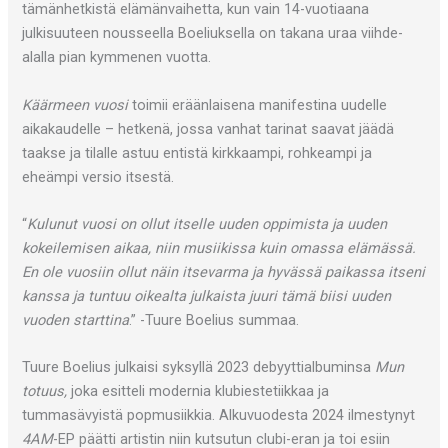
tämänhetkistä elämänvaihetta, kun vain 14-vuotiaana
julkisuuteen nousseella Boeliuksella on takana uraa viihde-
alalla pian kymmenen vuotta.
Käärmeen vuosi
toimii eräänlaisena manifestina uudelle
aikakaudelle – hetkenä, jossa vanhat tarinat saavat jäädä
taakse ja tilalle astuu entistä kirkkaampi, rohkeampi ja
eheämpi versio itsestä.
“
Kulunut vuosi on ollut itselle uuden oppimista ja uuden
kokeilemisen aikaa, niin musiikissa kuin omassa elämässä.
En ole vuosiin ollut näin itsevarma ja hyvässä paikassa itseni
kanssa ja tuntuu oikealta julkaista juuri tämä biisi uuden
vuoden starttina
.” -Tuure Boelius summaa.
Tuure Boelius julkaisi syksyllä 2023 debyyttialbuminsa
Mun
totuus,
joka esitteli modernia klubiestetiikkaa ja
tummasävyistä popmusiikkia. Alkuvuodesta 2024 ilmestynyt
4AM
-EP päätti artistin niin kutsutun clubi-eran ja toi esiin