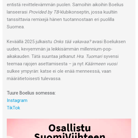
entistä revittelevämmän puolen. Samoihin aikoihin Boelius
lanseerasi
Provided by TB
-klubikonseptin, jossa kuultiin
tanssittavia remixejä hänen tuotannostaan eri puolilla
Suomea.
Keväällä 2025 julkaistu
Onks tää vakavaa?
avasi Boeliuksen
uuden, kevyemmän ja leikkisämmän millennium-pop-
aikakauden. Tätä suuntaa jatkanut
Hra
.
Tuomari
syvensi
teemaa rajojen asettamisesta – ja nyt
Käärmeen vuosi
sulkee ympyrän: katse ei ole enää menneessä, vaan
määrätietoisesti tulevassa.
Tuure Boelius somessa:
Instagram
TikTok