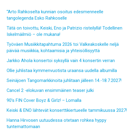
”Arto Rahkoselta kunnian osoitus edesmenneelle
tangolegenda Esko Rahkoselle
Tätä on toivottu, Keiski, Eno ja Patrizio risteilyllä! Todellinen
Iskelmäilmiö – ole mukana!
Työväen Musiikkitapahtuma 2026 toi Valkeakoskelle neljä
päivää musiikkia, kohtaamisia ja yhteisöllisyyttä
Jarkko Ahola konsertoi syksyllä vain 4 konsertin verran
Ollie juhlistaa kymmenvuotista uraansa uudella albumilla
Seinäjoen Tangomarkkinoita juhlitaan jälleen 14.-18.7.2027!
Cancel 2 -elokuvan ensimmäinen teaser julki
90’s FIN Cover Boyz & Girlz! – Lomalla
Keiski & ENO lähtevät konserttikiertueelle tammikuussa 2027!
Hanna Hirvosen uutuudessa otetaan rohkea hyppy
tuntemattomaan