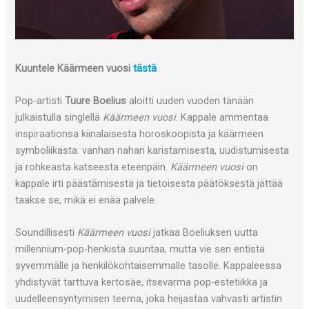
Kuuntele Käärmeen vuosi
tästä
Pop-artisti
Tuure Boelius
aloitti uuden vuoden tänään
julkaistulla singlellä
Käärmeen vuosi
. Kappale ammentaa
inspiraationsa kiinalaisesta horoskoopista ja käärmeen
symboliikasta: vanhan nahan karistamisesta, uudistumisesta
ja rohkeasta katseesta eteenpäin.
Käärmeen vuosi
on
kappale irti päästämisestä ja tietoisesta päätöksestä jättää
taakse se, mikä ei enää palvele.
Soundillisesti
Käärmeen vuosi
jatkaa Boeliuksen uutta
millennium-pop-henkistä suuntaa, mutta vie sen entistä
syvemmälle ja henkilökohtaisemmalle tasolle. Kappaleessa
yhdistyvät tarttuva kertosäe, itsevarma pop-estetiikka ja
uudelleensyntymisen teema, joka heijastaa vahvasti artistin