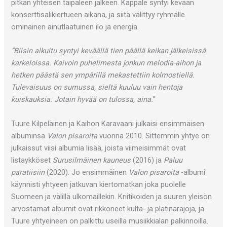
pitkän yhteisen taipaleen jälkeen. Kappale syntyi kevään
konserttisalikiertueen aikana, ja siitä välittyy ryhmälle
ominainen ainutlaatuinen ilo ja energia.
”Biisin alkuitu syntyi keväällä tien päällä keikan jälkeisissä
karkeloissa. Kaivoin puhelimesta jonkun melodia-aihon ja
hetken päästä sen ympärillä mekastettiin kolmostiellä.
Tulevaisuus on sumussa, sieltä kuuluu vain hentoja
kuiskauksia. Jotain hyvää on tulossa, aina.
”
Tuure Kilpeläinen ja Kaihon Karavaani julkaisi ensimmäisen
albuminsa
Valon pisaroita
vuonna 2010. Sittemmin yhtye on
julkaissut viisi albumia lisää, joista viimeisimmät ovat
listaykköset
Surusilmäinen kauneus
(2016) ja
Paluu
paratiisiin
(2020). Jo ensimmäinen
Valon pisaroita
-albumi
käynnisti yhtyeen jatkuvan kiertomatkan joka puolelle
Suomeen ja välillä ulkomaillekin. Kriitikoiden ja suuren yleisön
arvostamat albumit ovat rikkoneet kulta- ja platinarajoja, ja
Tuure yhtyeineen on palkittu useilla musiikkialan palkinnoilla.