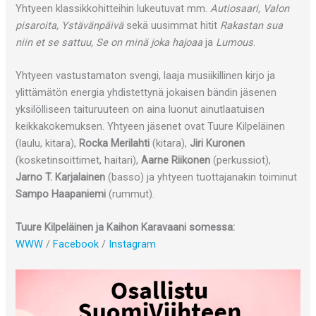
Yhtyeen klassikkohitteihin lukeutuvat mm.
Autiosaari, Valon
pisaroita, Ystävänpäivä
sekä uusimmat hitit
Rakastan sua
niin et se sattuu, Se on minä joka hajoaa
ja
Lumous
.
Yhtyeen vastustamaton svengi, laaja musiikillinen kirjo ja
ylittämätön energia yhdistettynä jokaisen bändin jäsenen
yksilölliseen taituruuteen on aina luonut ainutlaatuisen
keikkakokemuksen. Yhtyeen jäsenet ovat Tuure Kilpeläinen
(laulu, kitara),
Rocka Merilahti
(kitara),
Jiri Kuronen
(kosketinsoittimet, haitari),
Aarne Riikonen
(perkussiot),
Jarno T. Karjalainen
(basso) ja yhtyeen tuottajanakin toiminut
Sampo Haapaniemi
(rummut).
Tuure Kilpeläinen ja Kaihon Karavaani somessa:
WWW
/
Facebook
/
Instagram