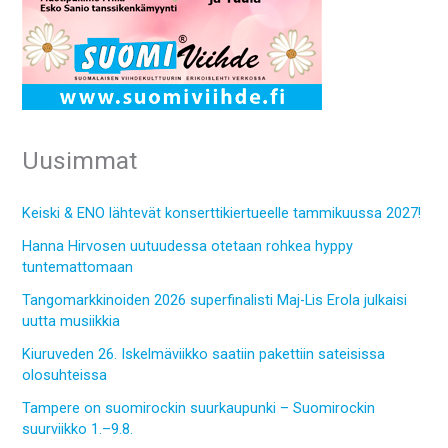
Uusimmat
Keiski & ENO lähtevät konserttikiertueelle tammikuussa 2027!
Hanna Hirvosen uutuudessa otetaan rohkea hyppy
tuntemattomaan
Tangomarkkinoiden 2026 superfinalisti Maj-Lis Erola julkaisi
uutta musiikkia
Kiuruveden 26. Iskelmäviikko saatiin pakettiin sateisissa
olosuhteissa
Tampere on suomirockin suurkaupunki – Suomirockin
suurviikko 1.–9.8.