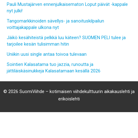
Pauli Mustajärven ennenjulkaisematon Loput päivät -kappale
nyt julki!
Tangomarkkinoiden sävellys- ja sanoituskilpailun
voittajakappale ulkona nyt
Jäikö kesähiteistä pelkkä luu käteen? SUOMEN PELI tulee ja
tarjoilee kesän tulisimman hitin
Uniikin uusi single antaa toivoa tulevaan
Sointien Kalasatama tuo jazzia, runoutta ja
jättiläiskäsinukkeja Kalasatamaan kesällä 2026
© 2026 SuomiViihde – kotimaisen viihdekulttuurin aikakauslehti ja
erikoislehti