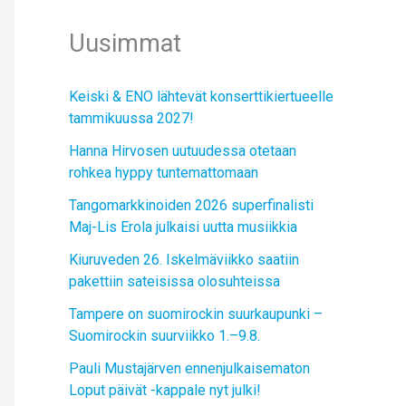
Uusimmat
Keiski & ENO lähtevät konserttikiertueelle
tammikuussa 2027!
Hanna Hirvosen uutuudessa otetaan
rohkea hyppy tuntemattomaan
Tangomarkkinoiden 2026 superfinalisti
Maj-Lis Erola julkaisi uutta musiikkia
Kiuruveden 26. Iskelmäviikko saatiin
pakettiin sateisissa olosuhteissa
Tampere on suomirockin suurkaupunki –
Suomirockin suurviikko 1.–9.8.
Pauli Mustajärven ennenjulkaisematon
Loput päivät -kappale nyt julki!