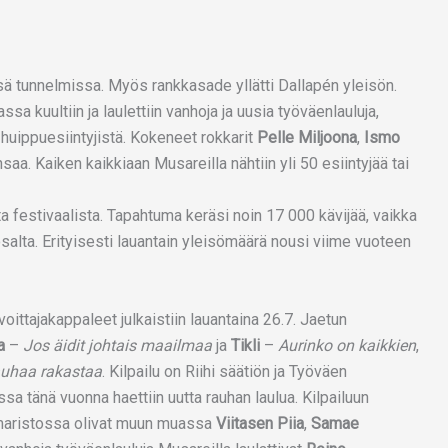
sä tunnelmissa. Myös rankkasade yllätti Dallapén yleisön.
a kuultiin ja laulettiin vanhoja ja uusia työväenlauluja,
n huippuesiintyjistä. Kokeneet rokkarit
Pelle Miljoona
,
Ismo
saa. Kaiken kaikkiaan Musareilla nähtiin yli 50 esiintyjää tai
 festivaalista. Tapahtuma keräsi noin 17 000 kävijää, vaikka
salta. Erityisesti lauantain yleisömäärä nousi viime vuoteen
oittajakappaleet julkaistiin lauantaina 26.7. Jaetun
a
–
Jos äidit johtais maailmaa
ja
Tikli
–
Aurinko on kaikkien
,
uhaa rakastaa
. Kilpailu on Riihi säätiön ja Työväen
 tänä vuonna haettiin uutta rauhan laulua. Kilpailuun
uomaristossa olivat muun muassa
Viitasen Piia
,
Samae