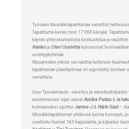
Työväen Musiikkitapahtumaa vietettiin helteisis
Tapahtuma keräsi noin 17 000 kävijää. Tapahtumass
käytiin yhteiskunnallista keskustelua ja nautittii
Alanko
ja
Olavi Uusivirta
hurmasivat festivaalikan
esiintyjäryhmää.
Musareiden yleisö sai nauttia helteisen kuumasta
tapahtuman pääohjelmaa oli supistettu torstain o
verrattuna.
Uusi Työväenlaulu- sävellys ja sanoituskilpailun v
ensimmäisen sijan saivat
Annika Pudas
&
la hak
kolmanneksi sijoittui
James-J
&
Närin Said
–
Ra
Musiikkitapahtuman yhdessä luoma konsepti, jossa
osallistui huimat 163 kappaletta, ja kilpailun t