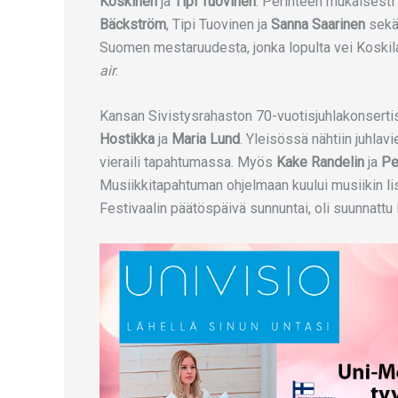
Koskinen
ja
Tipi Tuovinen
. Perinteen mukaisesti 
Bäckström
, Tipi Tuovinen ja
Sanna Saarinen
sekä 
Suomen mestaruudesta, jonka lopulta vei Koskil
air
.
Kansan Sivistysrahaston 70-vuotisjuhlakonsertis
Hostikka
ja
Maria Lund
. Yleisössä nähtiin juhla
vieraili tapahtumassa. Myös
Kake Randelin
ja
Pel
Musiikkitapahtuman ohjelmaan kuului musiikin lis
Festivaalin päätöspäivä sunnuntai, oli suunnattu 