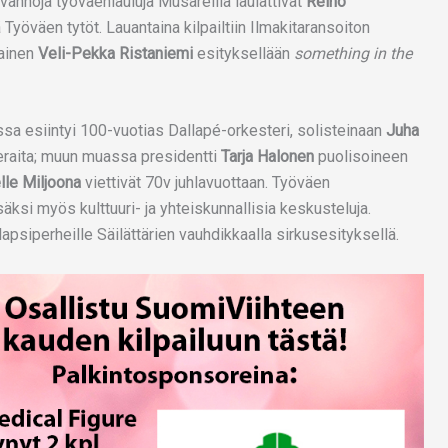
vanhoja työväenlauluja Musareilla laulattivat
Reino
Työväen tytöt. Lauantaina kilpailtiin Ilmakitaransoiton
ainen
Veli-Pekka Ristaniemi
esityksellään
something in the
sa esiintyi 100-vuotias Dallapé-orkesteri, solisteinaan
Juha
vieraita; muun muassa presidentti
Tarja Halonen
puolisoineen
le Miljoona
viettivät 70v juhlavuottaan. Työväen
äksi myös kulttuuri- ja yhteiskunnallisia keskusteluja.
lapsiperheille Säilättärien vauhdikkaalla sirkusesityksellä.