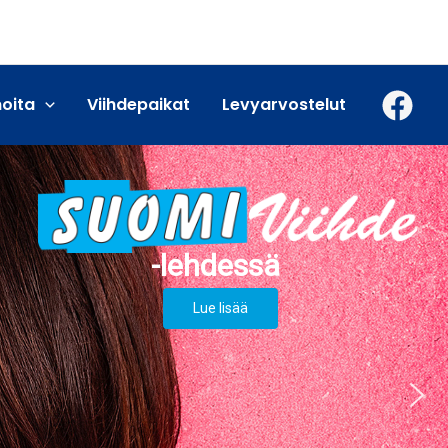
moita
Viihdepaikat
Levyarvostelut
Lue lisää