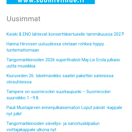
Uusimmat
Keiski & ENO lähtevät konserttikiertueelle tammikuussa 2027!
Hanna Hirvosen uutuudessa otetaan rohkea hyppy
tuntemattomaan
Tangomarkkinoiden 2026 superfinalisti Maj-Lis Erola julkaisi
uutta musiikkia
Kiuruveden 26. Iskelmäviikko saatiin pakettiin sateisissa
olosuhteissa
Tampere on suomirockin suurkaupunki – Suomirockin
suurviikko 1.–9.8.
Pauli Mustajärven ennenjulkaisematon Loput päivät -kappale
nyt julki!
Tangomarkkinoiden sävellys- ja sanoituskilpailun
voittajakappale ulkona nyt