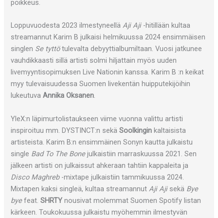
poikkeus.
Loppuvuodesta 2023 ilmestyneellä
Aji Aji
-hitillään kultaa
streamannut Karim B julkaisi helmikuussa 2024 ensimmäisen
singlen
Se tyttö
tulevalta debyyttialbumiltaan. Vuosi jatkunee
vauhdikkaasti sillä artisti solmi hiljattain myös uuden
livemyyntisopimuksen Live Nationin kanssa. Karim B :n keikat
myy tulevaisuudessa Suomen livekentän huipputekijöihin
lukeutuva
Annika Oksanen
.
YleX:n läpimurtolistaukseen viime vuonna valittu artisti
inspiroituu mm. DYSTINCT:n sekä
Soolkingin
kaltaisista
artisteista. Karim B:n ensimmäinen Sonyn kautta julkaistu
single
Bad To The Bone
julkaistiin marraskuussa 2021. Sen
jälkeen artisti on julkaissut ahkeraan tahtiin kappaleita ja
Disco Maghreb
-mixtape julkaistiin tammikuussa 2024.
Mixtapen kaksi singleä, kultaa streamannut
Aji Aji
sekä
Bye
bye
feat.
SHRTY
nousivat molemmat Suomen Spotify listan
kärkeen. Toukokuussa julkaistu myöhemmin ilmestyvän