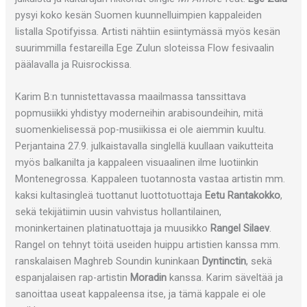
pysyi koko kesän Suomen kuunnelluimpien kappaleiden
listalla Spotifyissa. Artisti nähtiin esiintymässä myös kesän
suurimmilla festareilla Ege Zulun sloteissa Flow fesivaalin
päälavalla ja Ruisrockissa.
Karim B:n tunnistettavassa maailmassa tanssittava
popmusiikki yhdistyy moderneihin arabisoundeihin, mitä
suomenkielisessä pop-musiikissa ei ole aiemmin kuultu.
Perjantaina 27.9. julkaistavalla singlellä kuullaan vaikutteita
myös balkanilta ja kappaleen visuaalinen ilme luotiinkin
Montenegrossa. Kappaleen tuotannosta vastaa artistin mm.
kaksi kultasingleä tuottanut luottotuottaja
Eetu Rantakokko
,
sekä tekijätiimin uusin vahvistus hollantilainen,
moninkertainen platinatuottaja ja muusikko
Rangel Silaev
.
Rangel on tehnyt töitä useiden huippu artistien kanssa mm.
ranskalaisen Maghreb Soundin kuninkaan
Dyntinctin
, sekä
espanjalaisen rap-artistin
Moradin
kanssa. Karim säveltää ja
sanoittaa useat kappaleensa itse, ja tämä kappale ei ole