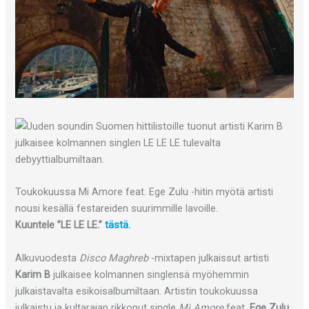
Toukokuussa Mi Amore feat. Ege Zulu -hitin myötä artisti
nousi kesällä festareiden suurimmille lavoille.
Kuuntele ”LE LE LE.”
tästä
.
Alkuvuodesta
Disco Maghreb
-mixtapen julkaissut artisti
Karim B
julkaisee kolmannen singlensä myöhemmin
julkaistavalta esikoisalbumiltaan. Artistin toukokuussa
julkaistu ja kultarajan rikkonut single
Mi Amore
feat.
Ege Zulu