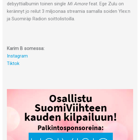
debyyttialbumin toinen single
Mi Amore
feat. Ege Zulu on
kerännyt jo reilut 3 miljoonaa streamia samalla soiden Ylex:n
ja Suomiräp Radion soittolistoilla.
Karim B somessa:
Instagram
Tiktok