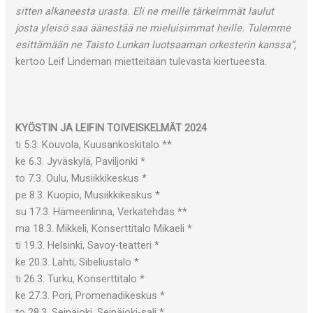
sitten alkaneesta urasta. Eli ne meille tärkeimmät laulut
josta yleisö saa äänestää ne mieluisimmat heille. Tulemme
esittämään ne Taisto Lunkan luotsaaman orkesterin kanssa”,
kertoo Leif Lindeman mietteitään tulevasta kiertueesta.
KYÖSTIN JA LEIFIN TOIVEISKELMÄT 2024
ti 5.3. Kouvola, Kuusankoskitalo **
ke 6.3. Jyväskylä, Paviljonki *
to 7.3. Oulu, Musiikkikeskus *
pe 8.3. Kuopio, Musiikkikeskus *
su 17.3. Hämeenlinna, Verkatehdas **
ma 18.3. Mikkeli, Konserttitalo Mikaeli *
ti 19.3. Helsinki, Savoy-teatteri *
ke 20.3. Lahti, Sibeliustalo *
ti 26.3. Turku, Konserttitalo *
ke 27.3. Pori, Promenadikeskus *
to 28.3. Seinäjoki, Seinäjoki-sali *