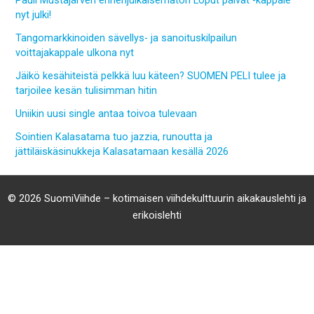
Pauli Mustajärven ennenjulkaisematon Loput päivät -kappale
nyt julki!
Tangomarkkinoiden sävellys- ja sanoituskilpailun
voittajakappale ulkona nyt
Jäikö kesähiteistä pelkkä luu käteen? SUOMEN PELI tulee ja
tarjoilee kesän tulisimman hitin
Uniikin uusi single antaa toivoa tulevaan
Sointien Kalasatama tuo jazzia, runoutta ja
jättiläiskäsinukkeja Kalasatamaan kesällä 2026
© 2026 SuomiViihde – kotimaisen viihdekulttuurin aikakauslehti ja
erikoislehti