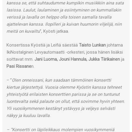
kanssa se, että suhtaudumme kumpikin musiikkiin aina sata
lasissa. Laulut, laulaminen ja esiintyminen on kummallakin
verissä ja lavalla on helppo olla toisen samalla tavalla
ajattelevan kanssa. Ilopilleri ja kuivan huumorin viljelijä, niin
meitä on kuvailtu
”, Kyösti jatkaa.
Konsertissa Kyöstiä ja Leifiä säestää
Taisto Lunkan
johtama
IkiNostalginen Levyautomaatti -orkesteri, jossa hänen lisäksi
soittavat mm.
Jani Luoma, Jouni Hannula, Jukka Tiirikainen
ja
Pasi Rissane
n.
– ”
Olen onneissani, kun saadaan tämmöinen konsertti
kiertue järjestettyä. Vuosia olemme Kyöstin kanssa tehneet
yhteistyötä erilaisten konserttien parissa ja se on tuntunut
luontevalta sekä palaute on ollut, että sovimme hyvin yhteen.
Yli vuosikymmenen kestänyt ystävyys ja veljeys selvästi
näkyy ja kuuluu lavalla.
– ”Konsertti on läpileikkaus molempien vuosikymmeniä