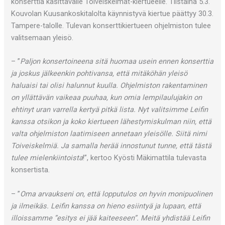
konserttia käsittävälle Toiveiskelmät-kiertueelle. Tiistaina 5.3.
Kouvolan Kuusankoskitalolta käynnistyvä kiertue päättyy 30.3.
Tampere-talolle. Tulevan konserttikiertueen ohjelmiston tulee
valitsemaan yleisö.
– ”
Paljon konsertoineena sitä huomaa usein ennen konserttia
ja joskus jälkeenkin pohtivansa, että mitäköhän yleisö
haluaisi tai olisi halunnut kuulla. Ohjelmiston rakentaminen
on yllättävän vaikeaa puuhaa, kun omia lempilaulujakin on
ehtinyt uran varrella kertyä pitkä lista. Nyt valitsimme Leifin
kanssa otsikon ja koko kiertueen lähestymiskulman niin, että
valta ohjelmiston laatimiseen annetaan yleisölle. Siitä nimi
Toiveiskelmiä. Ja samalla herää innostunut tunne, että tästä
tulee mielenkiintoista
!”, kertoo Kyösti Mäkimattila tulevasta
konsertista.
– ”
Oma arvaukseni on, että lopputulos on hyvin monipuolinen
ja ilmeikäs. Leifin kanssa on hieno esiintyä ja lupaan, että
illoissamme ”esitys ei jää kaiteeseen”. Meitä yhdistää Leifin