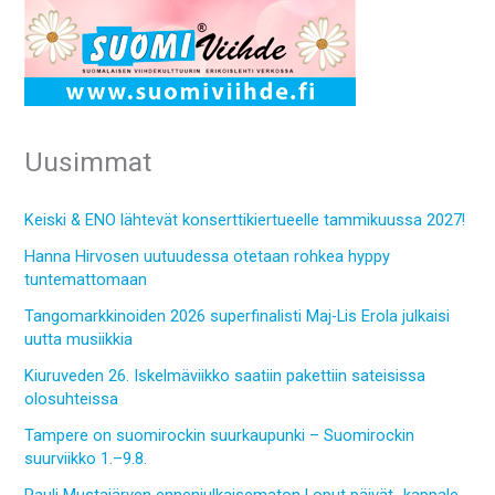
Uusimmat
Keiski & ENO lähtevät konserttikiertueelle tammikuussa 2027!
Hanna Hirvosen uutuudessa otetaan rohkea hyppy
tuntemattomaan
Tangomarkkinoiden 2026 superfinalisti Maj-Lis Erola julkaisi
uutta musiikkia
Kiuruveden 26. Iskelmäviikko saatiin pakettiin sateisissa
olosuhteissa
Tampere on suomirockin suurkaupunki – Suomirockin
suurviikko 1.–9.8.