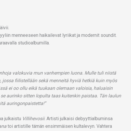
ivii.
yliin menneeseen haikailevat lyriikat ja modernit soundit.
raavalla studioalbumilla.
vanhoja valokuvia mun vanhempien luona. Mulle tuli niistä
n, jossa fiilistellään sekä menneitä hyviä hetkiä kuin myös
ässä ei oo ollu eikä tuukaan olemaan valoisia, haluaisin
n se aurinko sitten lopulta taas kuitenkin paistaa. Tän laulun
sitä auringonpaistetta!”
a julkaistu
Villihevosii
. Artisti julkaisi debyyttialbuminsa
ana
toi artistille tämän ensimmäisen kultalevyn. Vahtera