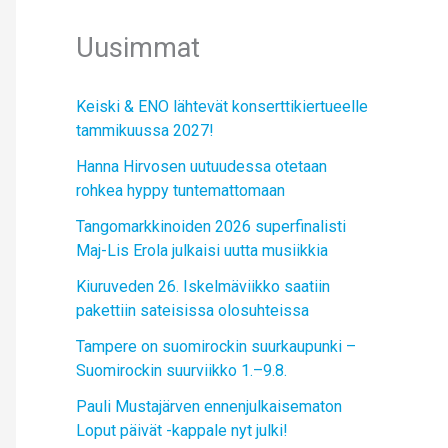
Uusimmat
Keiski & ENO lähtevät konserttikiertueelle
tammikuussa 2027!
Hanna Hirvosen uutuudessa otetaan
rohkea hyppy tuntemattomaan
Tangomarkkinoiden 2026 superfinalisti
Maj-Lis Erola julkaisi uutta musiikkia
Kiuruveden 26. Iskelmäviikko saatiin
pakettiin sateisissa olosuhteissa
Tampere on suomirockin suurkaupunki –
Suomirockin suurviikko 1.–9.8.
Pauli Mustajärven ennenjulkaisematon
Loput päivät -kappale nyt julki!