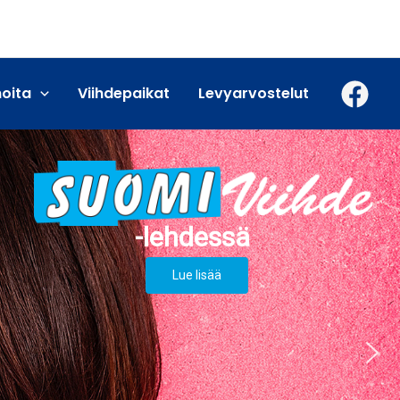
moita
Viihdepaikat
Levyarvostelut
Lue lisää