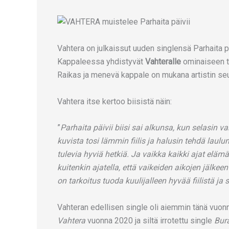
Vahtera on julkaissut uuden singlensä Parhaita pä
Kappaleessa yhdistyvät
Vahteralle
ominaiseen ty
Raikas ja menevä kappale on mukana artistin seu
Vahtera itse kertoo biisistä näin:
”
Parhaita päivii biisi sai alkunsa, kun selasin 
kuvista tosi lämmin fiilis ja halusin tehdä laulu
tulevia hyviä hetkiä. Ja vaikka kaikki ajat eläm
kuitenkin ajatella, että vaikeiden aikojen jälkee
on tarkoitus tuoda kuulijalleen hyvää fiilistä ja 
Vahteran edellisen single oli aiemmin tänä vuonn
Vahtera
vuonna 2020 ja siltä irrotettu single
Bur