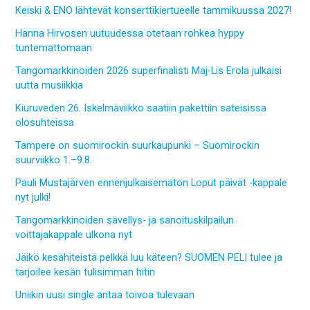
Keiski & ENO lähtevät konserttikiertueelle tammikuussa 2027!
Hanna Hirvosen uutuudessa otetaan rohkea hyppy
tuntemattomaan
Tangomarkkinoiden 2026 superfinalisti Maj-Lis Erola julkaisi
uutta musiikkia
Kiuruveden 26. Iskelmäviikko saatiin pakettiin sateisissa
olosuhteissa
Tampere on suomirockin suurkaupunki – Suomirockin
suurviikko 1.–9.8.
Pauli Mustajärven ennenjulkaisematon Loput päivät -kappale
nyt julki!
Tangomarkkinoiden sävellys- ja sanoituskilpailun
voittajakappale ulkona nyt
Jäikö kesähiteistä pelkkä luu käteen? SUOMEN PELI tulee ja
tarjoilee kesän tulisimman hitin
Uniikin uusi single antaa toivoa tulevaan