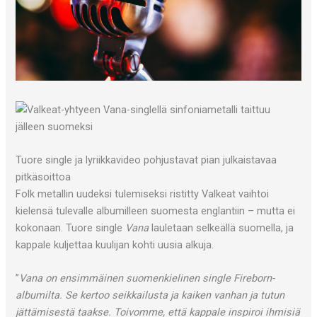
Tuore single ja lyriikkavideo pohjustavat pian julkaistavaa
pitkäsoittoa
Folk metallin uudeksi tulemiseksi ristitty Valkeat vaihtoi
kielensä tulevalle albumilleen suomesta englantiin – mutta ei
kokonaan. Tuore single
Vana
lauletaan selkeällä suomella, ja
kappale kuljettaa kuulijan kohti uusia alkuja.
”
Vana on ensimmäinen suomenkielinen single Fireborn-
albumilta. Se kertoo seikkailusta ja kaiken vanhan ja tutun
jättämisestä taakse. Toivomme, että kappale inspiroi ihmisiä