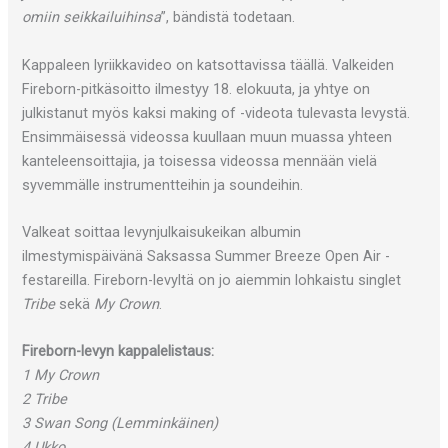
omiin seikkailuihinsa
”, bändistä todetaan.
Kappaleen lyriikkavideo on katsottavissa täällä. Valkeiden
Fireborn-pitkäsoitto ilmestyy 18. elokuuta, ja yhtye on
julkistanut myös kaksi making of -videota tulevasta levystä.
Ensimmäisessä videossa kuullaan muun muassa yhteen
kanteleensoittajia, ja toisessa videossa mennään vielä
syvemmälle instrumentteihin ja soundeihin.
Valkeat soittaa levynjulkaisukeikan albumin
ilmestymispäivänä Saksassa Summer Breeze Open Air -
festareilla. Fireborn-levyltä on jo aiemmin lohkaistu singlet
Tribe
sekä
My Crown
.
Fireborn-levyn kappalelistaus:
1 My Crown
2 Tribe
3 Swan Song (Lemminkäinen)
4 Ukko