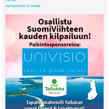
warnermusic.fi/vesala