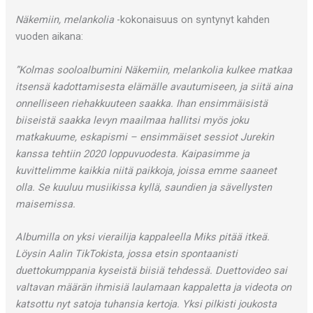
Näkemiin, melankolia
-kokonaisuus on syntynyt kahden
vuoden aikana:
”Kolmas sooloalbumini Näkemiin, melankolia kulkee matkaa
itsensä kadottamisesta elämälle avautumiseen, ja siitä aina
onnelliseen riehakkuuteen saakka. Ihan ensimmäisistä
biiseistä saakka levyn maailmaa hallitsi myös joku
matkakuume, eskapismi – ensimmäiset sessiot Jurekin
kanssa tehtiin 2020 loppuvuodesta. Kaipasimme ja
kuvittelimme kaikkia niitä paikkoja, joissa emme saaneet
olla. Se kuuluu musiikissa kyllä, saundien ja sävellysten
maisemissa.
Albumilla on yksi vierailija kappaleella Miks pitää itkeä.
Löysin Aalin TikTokista, jossa etsin spontaanisti
duettokumppania kyseistä biisiä tehdessä. Duettovideo sai
valtavan määrän ihmisiä laulamaan kappaletta ja videota on
katsottu nyt satoja tuhansia kertoja. Yksi pilkisti joukosta