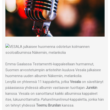
Emma Gaalassa Testamentti-kappaleellaan hurmannut,
Suomen arvostetuimpiin artisteihin kuuluva Vesala julkaisee
huomenna uuden albumin Näkemiin, melankolia.
Levyllä on yhteensä 11 kappaletta, jotka
Vesala
on säveltänyt
pääasiassa yhdessä albumin vastaavan tuottajan
Jurekin
kanssa. Vesala on sanoittanut kaikki albuminsa kappaleet
itse, lukuunottamatta
Pahanilmanlinnut
-kappaletta, jonka hän
on tehnyt yhdessä
Teemu Brunilan
kanssa.