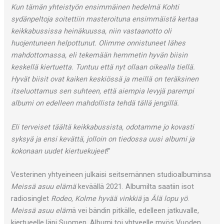
Kun tämän yhteistyön ensimmäinen hedelmä Kohti
sydänpeltoja soitettiin masteroituna ensimmäistä kertaa
keikkabussissa heinäkuussa, niin vastaanotto oli
huojentuneen helpottunut. Olimme onnistuneet lähes
mahdottomassa, eli tekemään hemmetin hyvän biisin
keskellä kiertuetta. Tuntuu että nyt ollaan oikealla tiellä.
Hyvät biisit ovat kaiken keskiössä ja meillä on teräksinen
itseluottamus sen suhteen, että aiempia levyjä parempi
albumi on edelleen mahdollista tehdä tällä jengillä.
Eli terveiset täältä keikkabussista, odotamme jo kovasti
syksyä ja ensi kevättä, jolloin on tiedossa uusi albumi ja
kokonaan uudet kiertuekujeet
!”
Vesterinen yhtyeineen julkaisi seitsemännen studioalbuminsa
Meissä asuu elämä
keväällä 2021. Albumilta saatiin isot
radiosinglet
Rodeo, Kolme hyvää vinkkiä
ja
Älä lopu yö
.
Meissä asuu eläm
ä vei bändin pitkälle, edelleen jatkuvalle,
kiertueelle läpi Suomen. Albumi toi yhtyeelle myös Vuoden