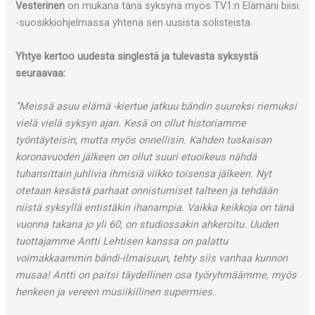
Vesterinen
on mukana tänä syksynä myös TV1:n Elämäni biisi
-suosikkiohjelmassa yhtenä sen uusista solisteista.
Yhtye kertoo uudesta singlestä ja tulevasta syksystä
seuraavaa:
”Meissä asuu elämä -kiertue jatkuu bändin suureksi riemuksi
vielä vielä syksyn ajan. Kesä on ollut historiamme
työntäyteisin, mutta myös onnellisin. Kahden tuskaisan
koronavuoden jälkeen on ollut suuri etuoikeus nähdä
tuhansittain juhlivia ihmisiä viikko toisensa jälkeen. Nyt
otetaan kesästä parhaat onnistumiset talteen ja tehdään
niistä syksyllä entistäkin ihanampia. Vaikka keikkoja on tänä
vuonna takana jo yli 60, on studiossakin ahkeroitu. Uuden
tuottajamme Antti Lehtisen kanssa on palattu
voimakkaammin bändi-ilmaisuun, tehty siis vanhaa kunnon
musaa! Antti on paitsi täydellinen osa työryhmäämme, myös
henkeen ja vereen musiikillinen supermies.