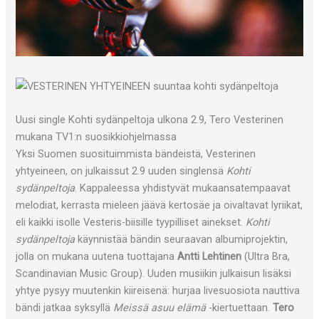
Uusi single Kohti sydänpeltoja ulkona 2.9, Tero Vesterinen
mukana TV1:n suosikkiohjelmassa
Yksi Suomen suosituimmista bändeistä, Vesterinen
yhtyeineen, on julkaissut 2.9 uuden singlensä
Kohti
sydänpeltoja
. Kappaleessa yhdistyvät mukaansatempaavat
melodiat, kerrasta mieleen jäävä kertosäe ja oivaltavat lyriikat,
eli kaikki isolle Vesteris-biisille tyypilliset ainekset.
Kohti
sydänpeltoja
käynnistää bändin seuraavan albumiprojektin,
jolla on mukana uutena tuottajana
Antti Lehtinen
(Ultra Bra,
Scandinavian Music Group). Uuden musiikin julkaisun lisäksi
yhtye pysyy muutenkin kiireisenä: hurjaa livesuosiota nauttiva
bändi jatkaa syksyllä
Meissä asuu elämä
-kiertuettaan.
Tero