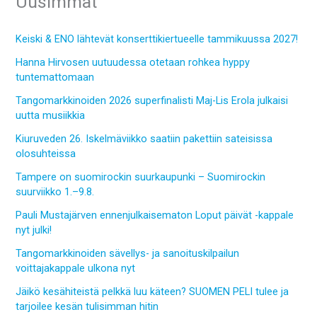
Uusimmat
Keiski & ENO lähtevät konserttikiertueelle tammikuussa 2027!
Hanna Hirvosen uutuudessa otetaan rohkea hyppy
tuntemattomaan
Tangomarkkinoiden 2026 superfinalisti Maj-Lis Erola julkaisi
uutta musiikkia
Kiuruveden 26. Iskelmäviikko saatiin pakettiin sateisissa
olosuhteissa
Tampere on suomirockin suurkaupunki – Suomirockin
suurviikko 1.–9.8.
Pauli Mustajärven ennenjulkaisematon Loput päivät -kappale
nyt julki!
Tangomarkkinoiden sävellys- ja sanoituskilpailun
voittajakappale ulkona nyt
Jäikö kesähiteistä pelkkä luu käteen? SUOMEN PELI tulee ja
tarjoilee kesän tulisimman hitin