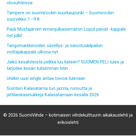
olosuhteissa
Tampere on suomirockin suurkaupunki – Suomirockin
suurviikko 1.–9.8.
Pauli Mustajärven ennenjulkaisematon Loput päivät -kappale
nyt julki!
Tangomarkkinoiden sävellys- ja sanoituskilpailun
voittajakappale ulkona nyt
Jäikö kesähiteistä pelkkä luu käteen? SUOMEN PELI tulee ja
tarjoilee kesän tulisimman hitin
Uniikin uusi single antaa toivoa tulevaan
Sointien Kalasatama tuo jazzia, runoutta ja
jättiläiskäsinukkeja Kalasatamaan kesällä 2026
© 2026 SuomiViihde – kotimaisen viihdekulttuurin aikakauslehti ja
erikoislehti