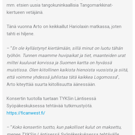
mm. etsien uusia tangokuninkaallisia Tangomarkkinat-
kiertueen vetäjänä.
Tänä vuonna Arto on keikkaillut Hariolaxin matkassa, joten
tahti ei hiljene.
– ”
En ole kyllästynyt kiertämään, sillä minut on luotu tähän
työhön. Tunnen maamme huvipaikat ja tiet, maanteiden urat
miltei kuuluvat korvissa ja Suomen kartta on hyvässä
muistissa. Olen kiitollinen kaikista hienoista vuosista ja siitä,
että voimme yhdessä juhlistaa tätä kaikkea Logomossa
”,
Arto kiteyttää suurta kiitollisuutta äänessään.
Konsertin tuotolla tuetaan TYKSin Läntisessä
Syöpäkeskuksessa tehtävää tutkimustyötä.
https://ficanwest.fi/
– ”
Koko konsertin tuotto, kun pakolliset kulut on maksettu,
menee TYKSin Läntisessä Syöpäkeskuksessa tehtävälle