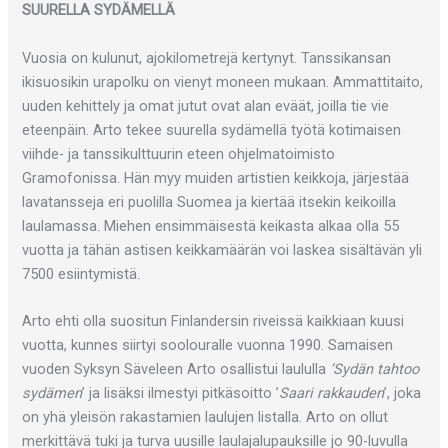
SUURELLA SYDÄMELLÄ
Vuosia on kulunut, ajokilometrejä kertynyt. Tanssikansan
ikisuosikin urapolku on vienyt moneen mukaan. Ammattitaito,
uuden kehittely ja omat jutut ovat alan eväät, joilla tie vie
eteenpäin. Arto tekee suurella sydämellä työtä kotimaisen
viihde- ja tanssikulttuurin eteen ohjelmatoimisto
Gramofonissa. Hän myy muiden artistien keikkoja, järjestää
lavatansseja eri puolilla Suomea ja kiertää itsekin keikoilla
laulamassa. Miehen ensimmäisestä keikasta alkaa olla 55
vuotta ja tähän astisen keikkamäärän voi laskea sisältävän yli
7500 esiintymistä.
Arto ehti olla suositun Finlandersin riveissä kaikkiaan kuusi
vuotta, kunnes siirtyi soolouralle vuonna 1990. Samaisen
vuoden Syksyn Säveleen Arto osallistui laululla
’Sydän tahtoo
sydämen
’ ja lisäksi ilmestyi pitkäsoitto ’
Saari rakkauden
’, joka
on yhä yleisön rakastamien laulujen listalla. Arto on ollut
merkittävä tuki ja turva uusille laulajalupauksille jo 90-luvulla