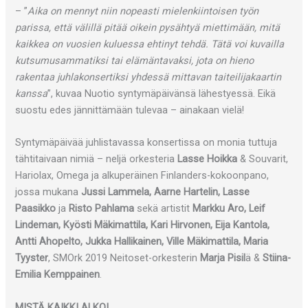
– ”
Aika on mennyt niin nopeasti mielenkiintoisen työn
parissa, että välillä pitää oikein pysähtyä miettimään, mitä
kaikkea on vuosien kuluessa ehtinyt tehdä. Tätä voi kuvailla
kutsumusammatiksi tai elämäntavaksi, jota on hieno
rakentaa juhlakonsertiksi yhdessä mittavan taiteilijakaartin
kanssa
”, kuvaa Nuotio syntymäpäivänsä lähestyessä. Eikä
suostu edes jännittämään tulevaa – ainakaan vielä!
Syntymäpäivää juhlistavassa konsertissa on monia tuttuja
tähtitaivaan nimiä – neljä orkesteria
Lasse Hoikka
& Souvarit,
Hariolax, Omega ja alkuperäinen Finlanders-kokoonpano,
jossa mukana
Jussi Lammela, Aarne Hartelin, Lasse
Paasikko
ja
Risto Pahlama
sekä artistit
Markku Aro, Leif
Lindeman, Kyösti Mäkimattila, Kari Hirvonen, Eija Kantola,
Antti Ahopelto, Jukka Hallikainen, Ville Mäkimattila, Maria
Tyyster
, SMOrk 2019 Neitoset-orkesterin
Marja Pisil
ä &
Stiina-
Emilia Kemppainen
.
MISTÄ KAIKKI ALKOI