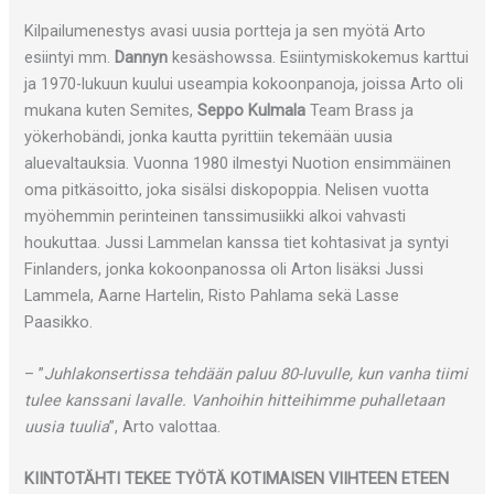
Kilpailumenestys avasi uusia portteja ja sen myötä Arto
esiintyi mm.
Dannyn
kesäshowssa. Esiintymiskokemus karttui
ja 1970-lukuun kuului useampia kokoonpanoja, joissa Arto oli
mukana kuten Semites,
Seppo Kulmala
Team Brass ja
yökerhobändi, jonka kautta pyrittiin tekemään uusia
aluevaltauksia. Vuonna 1980 ilmestyi Nuotion ensimmäinen
oma pitkäsoitto, joka sisälsi diskopoppia. Nelisen vuotta
myöhemmin perinteinen tanssimusiikki alkoi vahvasti
houkuttaa. Jussi Lammelan kanssa tiet kohtasivat ja syntyi
Finlanders, jonka kokoonpanossa oli Arton lisäksi Jussi
Lammela, Aarne Hartelin, Risto Pahlama sekä Lasse
Paasikko.
– ”
Juhlakonsertissa tehdään paluu 80-luvulle, kun vanha tiimi
tulee kanssani lavalle. Vanhoihin hitteihimme puhalletaan
uusia tuulia
”, Arto valottaa.
KIINTOTÄHTI TEKEE TYÖTÄ KOTIMAISEN VIIHTEEN ETEEN