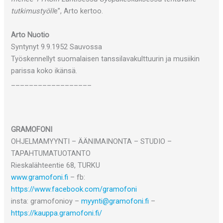
tutkimustyöll
e”, Arto kertoo.
Arto Nuotio
Syntynyt 9.9.1952 Sauvossa
Työskennellyt suomalaisen tanssilavakulttuurin ja musiikin
parissa koko ikänsä.
__________________
GRAMOFONI
OHJELMAMYYNTI – ÄÄNIMAINONTA – STUDIO –
TAPAHTUMATUOTANTO
Rieskalähteentie 68, TURKU
www.gramofoni.fi
– fb:
https://www.facebook.com/gramofoni
insta: gramofonioy –
myynti@gramofoni.fi
–
https://kauppa.gramofoni.fi/