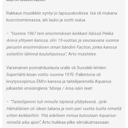
Rakkaus musiikkiin syntyi jo lapsuuskodissa. Isä oli mukana
kuorotoiminnassa, äiti lauloi ja soitti viulua.
–
”Vuonna 1967 tein ensimmäisen keikkani häissä Pekka
Areva yhtyeen kanssa, olin 15-vuotias ja seuraavana vuonna
perustin ensimmäisen oman bändini Faction, jonka kanssa
soiteltiin lähinnä kouluhipoissa”,
Arto muistelee.
Varsinainen ponnahduslauta uralle oli Suosikki-lehden
Supertähti-kisan voitto vuonna 1970. Palkintona oli
levytyssopimus EMI:n kanssa ja taiteilijanimellä Aquarius
julkaistiin ensisinglenä ’
Monja / Aina näin tee
n’.
–
”Taiteilijanimi tuli minulle täytenä yllätyksenä. Jyrki
Hämäläinen oli idean takana ja noin pari vuotta tuolla nimellä
sitten keikkailtiin. Yhä edelleen minua kutsutaan Aquarius-
nimellä aika ajoin”,
Arto huikkaa pilke silmäkulmassaan.