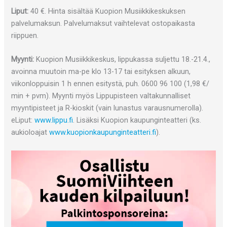
Liput:
40 €. Hinta sisältää Kuopion Musiikkikeskuksen
palvelumaksun. Palvelumaksut vaihtelevat ostopaikasta
riippuen.
Myynti:
Kuopion Musiikkikeskus, lippukassa suljettu 18.-21.4.,
avoinna muutoin ma-pe klo 13-17 tai esityksen alkuun,
viikonloppuisin 1 h ennen esitystä, puh. 0600 96 100 (1,98 €/
min + pvm). Myynti myös Lippupisteen valtakunnalliset
myyntipisteet ja R-kioskit (vain lunastus varausnumerolla).
eLiput:
www.lippu.fi
. Lisäksi Kuopion kaupunginteatteri (ks.
aukioloajat
www.kuopionkaupunginteatteri.fi
).