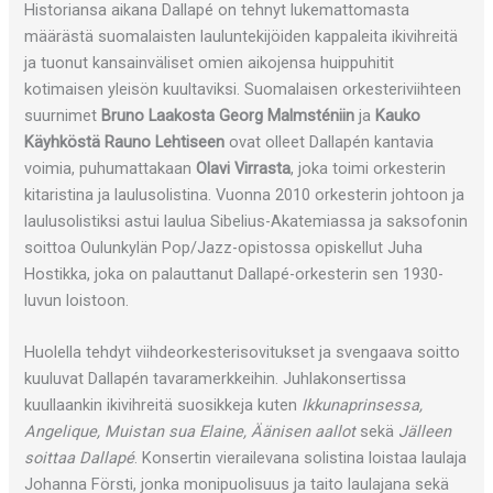
Historiansa aikana Dallapé on tehnyt lukemattomasta
määrästä suomalaisten lauluntekijöiden kappaleita ikivihreitä
ja tuonut kansainväliset omien aikojensa huippuhitit
kotimaisen yleisön kuultaviksi. Suomalaisen orkesteriviihteen
suurnimet
Bruno Laakosta Georg Malmsténiin
ja
Kauko
Käyhköstä Rauno Lehtiseen
ovat olleet Dallapén kantavia
voimia, puhumattakaan
Olavi Virrasta
, joka toimi orkesterin
kitaristina ja laulusolistina. Vuonna 2010 orkesterin johtoon ja
laulusolistiksi astui laulua Sibelius-Akatemiassa ja saksofonin
soittoa Oulunkylän Pop/Jazz-opistossa opiskellut Juha
Hostikka, joka on palauttanut Dallapé-orkesterin sen 1930-
luvun loistoon.
Huolella tehdyt viihdeorkesterisovitukset ja svengaava soitto
kuuluvat Dallapén tavaramerkkeihin. Juhlakonsertissa
kuullaankin ikivihreitä suosikkeja kuten
Ikkunaprinsessa,
Angelique, Muistan sua Elaine, Äänisen aallot
sekä
Jälleen
soittaa Dallapé
. Konsertin vierailevana solistina loistaa laulaja
Johanna Försti, jonka monipuolisuus ja taito laulajana sekä