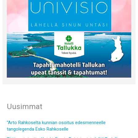
Uusimmat
”Arto Rahkoselta kunnian osoitus edesmenneelle
tangolegenda Esko Rahkoselle