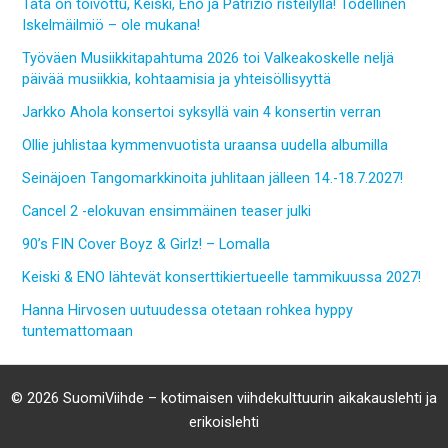
Tätä on toivottu, Keiski, Eno ja Patrizio risteilyllä! Todellinen
Iskelmäilmiö – ole mukana!
Työväen Musiikkitapahtuma 2026 toi Valkeakoskelle neljä
päivää musiikkia, kohtaamisia ja yhteisöllisyyttä
Jarkko Ahola konsertoi syksyllä vain 4 konsertin verran
Ollie juhlistaa kymmenvuotista uraansa uudella albumilla
Seinäjoen Tangomarkkinoita juhlitaan jälleen 14.-18.7.2027!
Cancel 2 -elokuvan ensimmäinen teaser julki
90’s FIN Cover Boyz & Girlz! – Lomalla
Keiski & ENO lähtevät konserttikiertueelle tammikuussa 2027!
Hanna Hirvosen uutuudessa otetaan rohkea hyppy
tuntemattomaan
© 2026 SuomiViihde – kotimaisen viihdekulttuurin aikakauslehti ja
erikoislehti