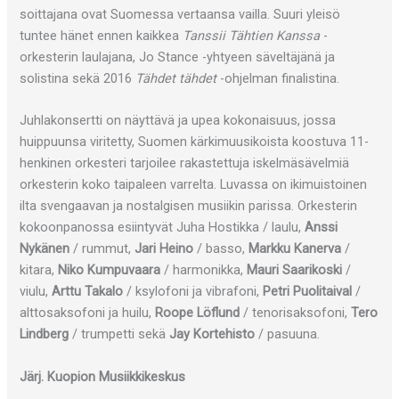
soittajana ovat Suomessa vertaansa vailla. Suuri yleisö
tuntee hänet ennen kaikkea
Tanssii Tähtien Kanssa
-
orkesterin laulajana, Jo Stance -yhtyeen säveltäjänä ja
solistina sekä 2016
Tähdet tähdet
-ohjelman finalistina.
Juhlakonsertti on näyttävä ja upea kokonaisuus, jossa
huippuunsa viritetty, Suomen kärkimuusikoista koostuva 11-
henkinen orkesteri tarjoilee rakastettuja iskelmäsävelmiä
orkesterin koko taipaleen varrelta. Luvassa on ikimuistoinen
ilta svengaavan ja nostalgisen musiikin parissa. Orkesterin
kokoonpanossa esiintyvät Juha Hostikka / laulu,
Anssi
Nykänen
/ rummut,
Jari Heino
/ basso,
Markku Kanerva
/
kitara,
Niko Kumpuvaara
/ harmonikka,
Mauri Saarikoski
/
viulu,
Arttu Takalo
/ ksylofoni ja vibrafoni,
Petri Puolitaival
/
alttosaksofoni ja huilu,
Roope Löflund
/ tenorisaksofoni,
Tero
Lindberg
/ trumpetti sekä
Jay Kortehisto
/ pasuuna.
Järj. Kuopion Musiikkikeskus