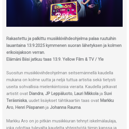
Rakastettu ja palkittu musiikkiviihdeohjelma palaa ruutuihin
lauantaina 13.9.2025 kymmenen suoran lähetyksen ja kolmen
erikoisjakson verran.
Elämäni Biisi jatkuu taas 13.9. Yellow Film & TV / Yle
Suositun musiikkiviihdeohjelman seitsemännellä kaudella
mukana on kolme uutta ja neljä tuttua artistia sekä tietysti
useita sohvallisia mielenkiintoisia vieraita. Kaudella jatkavat
artistit ovat
Diandra
,
JP Leppäluoto
,
Lauri Mikkola
ja
Suvi
Teräsniska
, uudet lisäykset tähtikaartiin taas ovat
Markku
Aro
,
Henri Piispanen
ja
Johanna Rauma
.
Markku Aro on jo pitkän musiikkiuran tehnyt iskelmälaulaja,
joka odottaa tulevalta kaudelta yhteistyötä tiimin kanssa ja