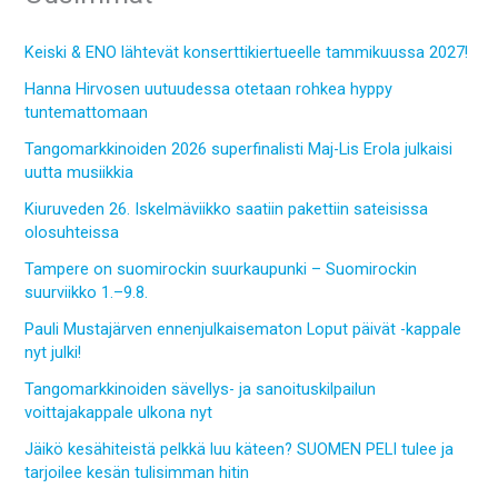
Keiski & ENO lähtevät konserttikiertueelle tammikuussa 2027!
Hanna Hirvosen uutuudessa otetaan rohkea hyppy
tuntemattomaan
Tangomarkkinoiden 2026 superfinalisti Maj-Lis Erola julkaisi
uutta musiikkia
Kiuruveden 26. Iskelmäviikko saatiin pakettiin sateisissa
olosuhteissa
Tampere on suomirockin suurkaupunki – Suomirockin
suurviikko 1.–9.8.
Pauli Mustajärven ennenjulkaisematon Loput päivät -kappale
nyt julki!
Tangomarkkinoiden sävellys- ja sanoituskilpailun
voittajakappale ulkona nyt
Jäikö kesähiteistä pelkkä luu käteen? SUOMEN PELI tulee ja
tarjoilee kesän tulisimman hitin