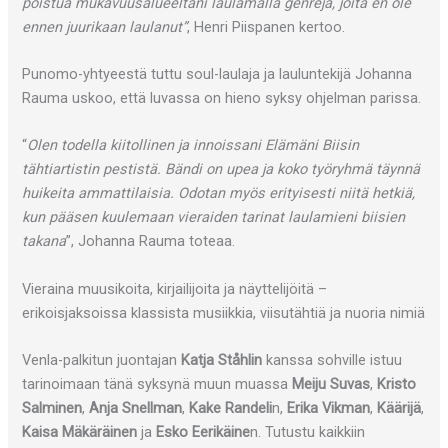
poistua mukavuusalueeltani laulamalla genrejä, joita en ole
ennen juurikaan laulanut”
, Henri Piispanen kertoo.
Punomo-yhtyeestä tuttu soul-laulaja ja lauluntekijä Johanna
Rauma uskoo, että luvassa on hieno syksy ohjelman parissa.
“
Olen todella kiitollinen ja innoissani Elämäni Biisin
tähtiartistin pestistä. Bändi on upea ja koko työryhmä täynnä
huikeita ammattilaisia. Odotan myös erityisesti niitä hetkiä,
kun pääsen kuulemaan vieraiden tarinat laulamieni biisien
takana
”, Johanna Rauma toteaa.
Vieraina muusikoita, kirjailijoita ja näyttelijöitä –
erikoisjaksoissa klassista musiikkia, viisutähtiä ja nuoria nimiä
Venla-palkitun juontajan
Katja Ståhlin
kanssa sohville istuu
tarinoimaan tänä syksynä muun muassa
Meiju Suvas
,
Kristo
Salminen
,
Anja Snellman
,
Kake Randeli
n,
Erika Vikman
,
Käärijä
,
Kaisa Mäkäräinen
ja
Esko Eerikäine
n. Tutustu kaikkiin