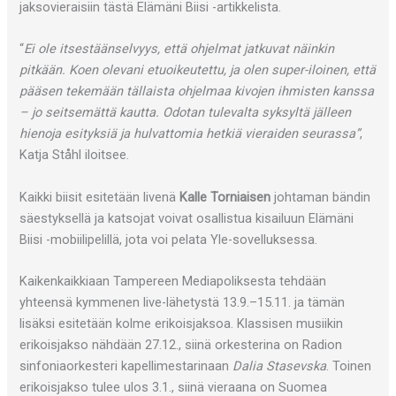
jaksovieraisiin tästä Elämäni Biisi -artikkelista.
“
Ei ole itsestäänselvyys, että ohjelmat jatkuvat näinkin
pitkään. Koen olevani etuoikeutettu, ja olen super-iloinen, että
pääsen tekemään tällaista ohjelmaa kivojen ihmisten kanssa
– jo seitsemättä kautta. Odotan tulevalta syksyltä jälleen
hienoja esityksiä ja hulvattomia hetkiä vieraiden seurassa”
,
Katja Ståhl iloitsee.
Kaikki biisit esitetään livenä
Kalle Torniaisen
johtaman bändin
säestyksellä ja katsojat voivat osallistua kisailuun Elämäni
Biisi -mobiilipelillä, jota voi pelata Yle-sovelluksessa.
Kaikenkaikkiaan Tampereen Mediapoliksesta tehdään
yhteensä kymmenen live-lähetystä 13.9.–15.11. ja tämän
lisäksi esitetään kolme erikoisjaksoa. Klassisen musiikin
erikoisjakso nähdään 27.12., siinä orkesterina on Radion
sinfoniaorkesteri kapellimestarinaan
Dalia Stasevska
. Toinen
erikoisjakso tulee ulos 3.1., siinä vieraana on Suomea