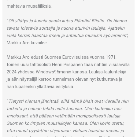
mahtavia musafiiliksiä.
”
Oli yllätys ja kunnia saada kutsu Elämäni Biisiin. On hienoa
tavata loistavia soittajia ja nuoria eturivin laulajia. Ajattelin
vielä kerran haastaa itseni ja antautua musiikin syövereihin”
,
Markku Aro kuvailee.
Markku Aro edusti Suomea Euroviisuissa vuonna 1971,
toinen uusi tähtisolisti Henri Piispanen taas nähtiin viisulavalla
2024 yhdessä Windows95manin kanssa. Laulaja-lauluntekijä
ja ääninäyttelijä kertoo tunnelman olevan nyt kutkuttava ja
hän lupaileekin yllättäviä esityksiä.
“
Tietysti hieman jännittää, sillä nämä biisit ovat vieraille niin
tärkeitä ja haluan tehdä niille kunniaa. Olen kuitenkin tosi
innoissani, että pääsen vetämään monipuolisesti lauluja
Suomen kovimpien muusikkojen kanssa. Olen kovin otettu,
että minut pyydettiin ohjelmaan. Haluan haastaa itseäni ja