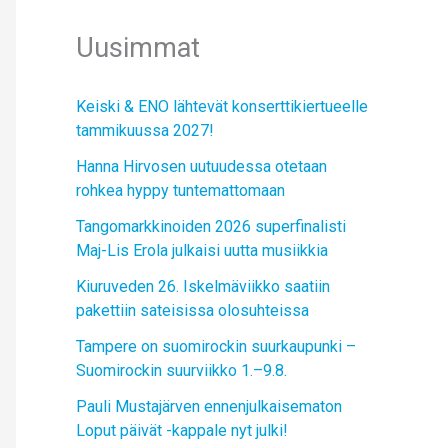
Uusimmat
Keiski & ENO lähtevät konserttikiertueelle
tammikuussa 2027!
Hanna Hirvosen uutuudessa otetaan
rohkea hyppy tuntemattomaan
Tangomarkkinoiden 2026 superfinalisti
Maj-Lis Erola julkaisi uutta musiikkia
Kiuruveden 26. Iskelmäviikko saatiin
pakettiin sateisissa olosuhteissa
Tampere on suomirockin suurkaupunki –
Suomirockin suurviikko 1.–9.8.
Pauli Mustajärven ennenjulkaisematon
Loput päivät -kappale nyt julki!