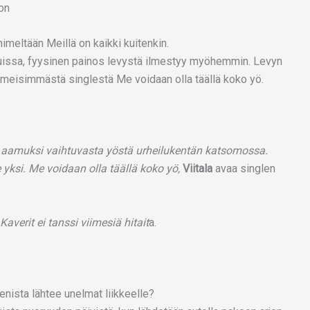
nimeltään Meillä on kaikki kuitenkin.
eluissa, fyysinen painos levystä ilmestyy myöhemmin. Levyn
iimeisimmästä singlestä Me voidaan olla täällä koko yö.
tä aamuksi vaihtuvasta yöstä urheilukentän katsomossa.
 yksi. Me voidaan olla täällä koko yö,
Viitala
avaa singlen
Kaverit ei tanssi viimesiä hitait
a.
ista lähtee unelmat liikkeelle?