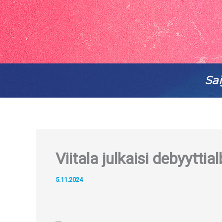
Sai
Viitala julkaisi debyytti
5.11.2024