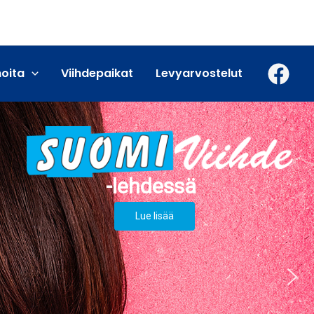
moita
Viihdepaikat
Levyarvostelut
Lue lisää