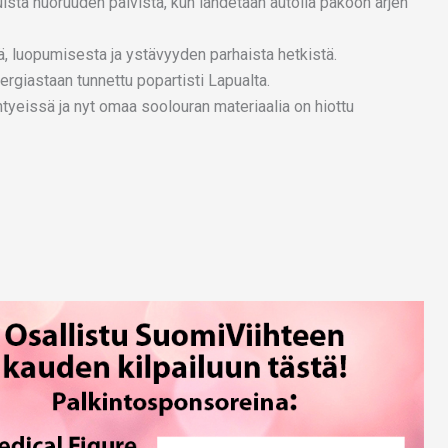
uista nuoruuden päivistä, kun lähdetään autolla pakoon arjen
ä, luopumisesta ja ystävyyden parhaista hetkistä.
rgiastaan tunnettu popartisti Lapualta.
i yhtyeissä ja nyt omaa soolouran materiaalia on hiottu