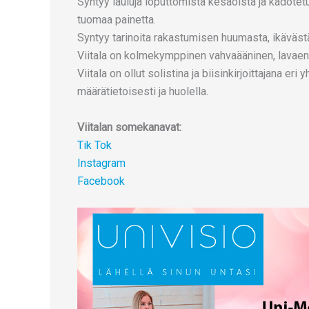
Syntyy lauluja loputtomista kesäöistä ja kadotet
tuomaa painetta.
Syntyy tarinoita rakastumisen huumasta, ikäväst
Viitala on kolmekymppinen vahvaääninen, lavaene
Viitala on ollut solistina ja biisinkirjoittajana er
määrätietoisesti ja huolella.
Viitalan somekanavat:
Tik Tok
Instagram
Facebook