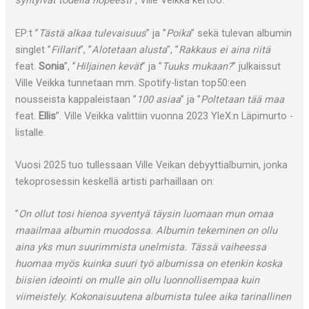
syntyivät todella nopeesti
”, Ville Veikka kertoo.
EP:t ”
Tästä alkaa tulevaisuus
” ja ”
Poika
” sekä tulevan albumin
singlet ”
Fillarit
”, ”
Alotetaan alusta
”, ”
Rakkaus ei aina riitä
feat.
Sonia
”, ”
Hiljainen kevät
” ja ”
Tuuks mukaan?
” julkaissut
Ville Veikka tunnetaan mm. Spotify-listan top50:een
nousseista kappaleistaan ”
100 asiaa
” ja ”
Poltetaan tää maa
feat.
Ellis
”. Ville Veikka valittiin vuonna 2023 YleX:n Läpimurto -
listalle.
Vuosi 2025 tuo tullessaan Ville Veikan debyyttialbumin, jonka
tekoprosessin keskellä artisti parhaillaan on:
”
On ollut tosi hienoa syventyä täysin luomaan mun omaa
maailmaa albumin muodossa. Albumin tekeminen on ollu
aina yks mun suurimmista unelmista. Tässä vaiheessa
huomaa myös kuinka suuri työ albumissa on etenkin koska
biisien ideointi on mulle ain ollu luonnollisempaa kuin
viimeistely. Kokonaisuutena albumista tulee aika tarinallinen