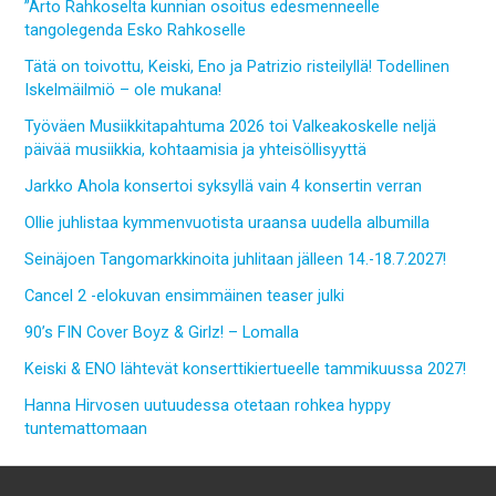
”Arto Rahkoselta kunnian osoitus edesmenneelle
tangolegenda Esko Rahkoselle
Tätä on toivottu, Keiski, Eno ja Patrizio risteilyllä! Todellinen
Iskelmäilmiö – ole mukana!
Työväen Musiikkitapahtuma 2026 toi Valkeakoskelle neljä
päivää musiikkia, kohtaamisia ja yhteisöllisyyttä
Jarkko Ahola konsertoi syksyllä vain 4 konsertin verran
Ollie juhlistaa kymmenvuotista uraansa uudella albumilla
Seinäjoen Tangomarkkinoita juhlitaan jälleen 14.-18.7.2027!
Cancel 2 -elokuvan ensimmäinen teaser julki
90’s FIN Cover Boyz & Girlz! – Lomalla
Keiski & ENO lähtevät konserttikiertueelle tammikuussa 2027!
Hanna Hirvosen uutuudessa otetaan rohkea hyppy
tuntemattomaan