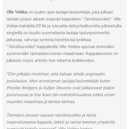
Ville Veikka
on uuden ajan laulaja-lauluntekijä, joka julkaisi
tänään joulun aikaan sopivan kappaleen ”
Talviklassikko
”. Ville
Veikan kahdella EP:llä ja tulevalta debyyttialbumilta julkaistuilla
singleillä on kuultu suomalaista laulaja-laulunperinnettä
jatkavaa, vahvoja tunteita herättävää lyriikkaa.
”
Talviklassikko
”-kappaleella Ville Veikka uppoaa entistäkin
syvemmälle tarinankerronnan maailmaan. Kappaleeseen on
julkaistu myös artistin itse tekemä lyriikkavideo.
”Olin pitkään miettinyt, että haluan tehdä originaalin
joululaulun. Mun arvostamat laulaja/lauluntekijät kuten
Phoebe Bridgers ja Sufjan Stevens ovat julkaisseet paljon
joulumusaa ja itse koen tän mahdollisuutena tutkia oman
musiikin maailmaa ja kertoa tarinaa.
Törmäsin jossain sanaan talviklassikko ja tästä
inspiroituneena kappale, teksti ja tarina teeman ympärille