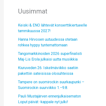
Uusimmat
Keiski & ENO lähtevät konserttikiertueelle
tammikuussa 2027!
Hanna Hirvosen uutuudessa otetaan
rohkea hyppy tuntemattomaan
Tangomarkkinoiden 2026 superfinalisti
Maj-Lis Erola julkaisi uutta musiikkia
Kiuruveden 26. Iskelmäviikko saatiin
pakettiin sateisissa olosuhteissa
Tampere on suomirockin suurkaupunki –
Suomirockin suurviikko 1.–9.8.
Pauli Mustajärven ennenjulkaisematon
Loput päivät -kappale nyt julki!