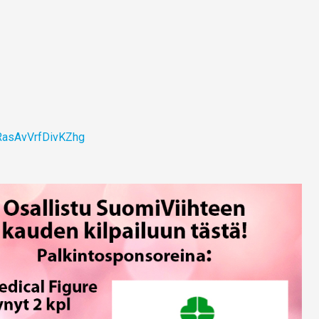
RasAvVrfDivKZhg