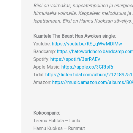
Biisi on voimakas, nopeatempoinen ja energinen, 
hirmuisella voimalla. Kappaleen melodisuus ja s
lepattamaan. Biisi on Hannu Kuoksan sävellys, j
Kuuntele The Beast Has Awoken single:
Youtube:
https://youtu.be/KS_qWwMDlMw
Bandcamp:
https://hateworldhero.bandcamp.co
Spotify:
https://spoti.fi/3srRAEV
Apple Music:
https://apple.co/3GRtsRr
Tidal:
https://listen.tidal.com/album/212189751
Amazon:
https://music.amazon.com/albums/B
Kokoonpano:
Teemu Huhtala – Laulu
Hannu Kuoksa – Rummut