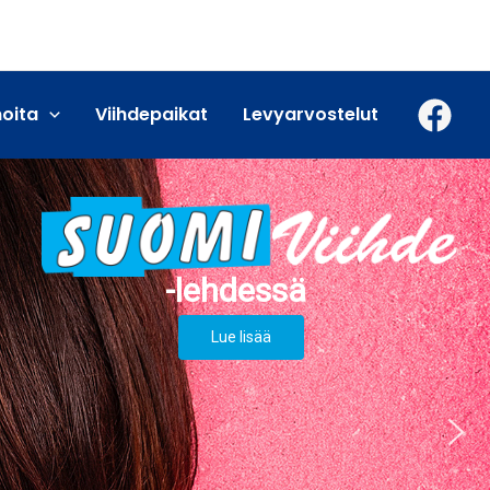
moita
Viihdepaikat
Levyarvostelut
Lue lisää