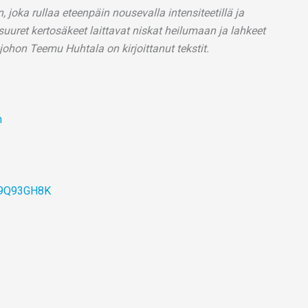
joka rullaa eteenpäin nousevalla intensiteetillä ja
uuret kertosäkeet laittavat niskat heilumaan ja lahkeet
ohon Teemu Huhtala on kirjoittanut tekstit.
m
09Q93GH8K