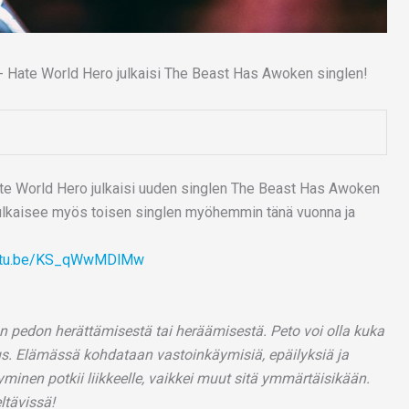
te World Hero julkaisi uuden singlen The Beast Has Awoken
julkaisee myös toisen singlen myöhemmin tänä vuonna ja
outu.be/KS_qWwMDlMw
pedon herättämisestä tai heräämisestä. Peto voi olla kuka
mus. Elämässä kohdataan vastoinkäymisiä, epäilyksiä ja
yminen potkii liikkeelle, vaikkei muut sitä ymmärtäisikään.
ltävissä!