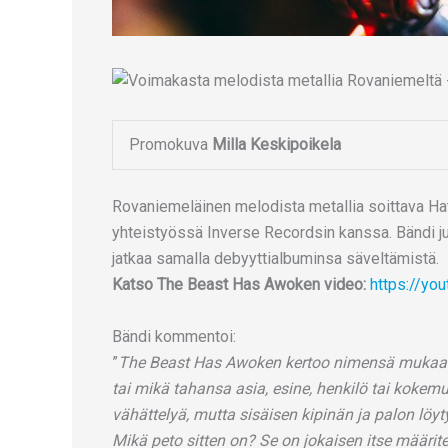
Promokuva
Milla Keskipoikela
Rovaniemeläinen melodista metallia soittava Ha
yhteistyössä Inverse Recordsin kanssa. Bändi 
jatkaa samalla debyyttialbuminsa säveltämistä.
Katso The Beast Has Awoken video:
https://y
Bändi kommentoi:
”
The Beast Has Awoken kertoo nimensä mukaan 
tai mikä tahansa asia, esine, henkilö tai koke
vähättelyä, mutta sisäisen kipinän ja palon löyt
Mikä peto sitten on? Se on jokaisen itse määrite