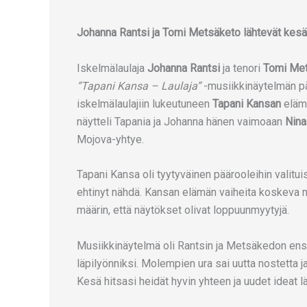
Johanna Rantsi ja Tomi Metsäketo lähtevät kesä
Iskelmälaulaja
Johanna Rantsi
ja tenori
Tomi Me
“Tapani Kansa – Laulaja”
-musiikkinäytelmän pä
iskelmälaulajiin lukeutuneen
Tapani Kansan
elämä
näytteli Tapania ja Johanna hänen vaimoaan
Nina
Mojova-yhtye.
Tapani Kansa oli tyytyväinen päärooleihin valituist
ehtinyt nähdä. Kansan elämän vaiheita koskeva mu
määrin, että näytökset olivat loppuunmyytyjä.
Musiikkinäytelmä oli Rantsin ja Metsäkedon ensi
läpilyönniksi. Molempien ura sai uutta nostetta j
Kesä hitsasi heidät hyvin yhteen ja uudet ideat lä