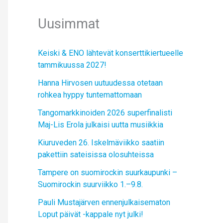
Uusimmat
Keiski & ENO lähtevät konserttikiertueelle
tammikuussa 2027!
Hanna Hirvosen uutuudessa otetaan
rohkea hyppy tuntemattomaan
Tangomarkkinoiden 2026 superfinalisti
Maj-Lis Erola julkaisi uutta musiikkia
Kiuruveden 26. Iskelmäviikko saatiin
pakettiin sateisissa olosuhteissa
Tampere on suomirockin suurkaupunki –
Suomirockin suurviikko 1.–9.8.
Pauli Mustajärven ennenjulkaisematon
Loput päivät -kappale nyt julki!