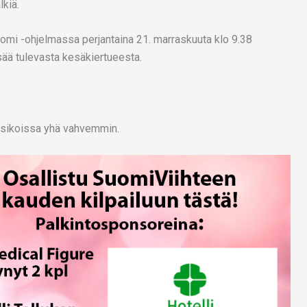
kiä.
omi -ohjelmassa perjantaina 21. marraskuuta klo 9.38
sää tulevasta kesäkiertueesta.
otsikoissa yhä vahvemmin.