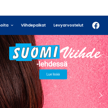
moita
Viihdepaikat
Levyarvostelut
Lue lisää