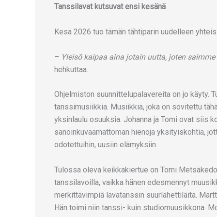
Tanssilavat kutsuvat ensi kesänä
Kesä 2026 tuo tämän tähtiparin uudelleen yhteisil
–
Yleisö kaipaa aina jotain uutta, joten saimme 
hehkuttaa.
Ohjelmiston suunnittelupalavereita on jo käyty. Tu
tanssimusiikkia. Musiikkia, joka on sovitettu t
yksinlaulu osuuksia. Johanna ja Tomi ovat siis k
sanoinkuvaamattoman hienoja yksityiskohtia, jot
odotettuihin, uusiin elämyksiin.
Tulossa oleva keikkakiertue on Tomi Metsäkedoll
tanssilavoilla, vaikka hänen edesmennyt muusi
merkittävimpiä lavatanssin suurlähettiläitä. Martti
Hän toimi niin tanssi- kuin studiomuusikkona. Mo