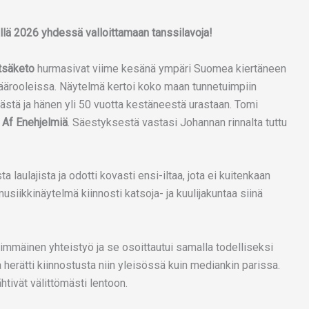
llä 2026 yhdessä valloittamaan tanssilavoja!
tsäketo
hurmasivat viime kesänä ympäri Suomea kiertäneen
ärooleissa. Näytelmä kertoi koko maan tunnetuimpiin
stä ja hänen yli 50 vuotta kestäneestä urastaan. Tomi
 Af Enehjelmiä
. Säestyksestä vastasi Johannan rinnalta tuttu
a laulajista ja odotti kovasti ensi-iltaa, jota ei kuitenkaan
siikkinäytelmä kiinnosti katsoja- ja kuulijakuntaa siinä
mmäinen yhteistyö ja se osoittautui samalla todelliseksi
a herätti kiinnostusta niin yleisössä kuin mediankin parissa.
htivät välittömästi lentoon.