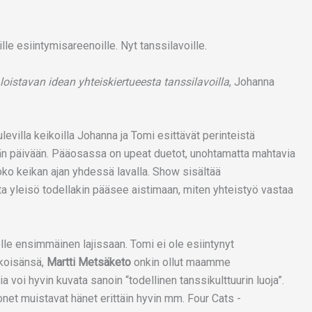
le esiintymisareenoille. Nyt tanssilavoille.
loistavan idean yhteiskiertueesta tanssilavoilla
, Johanna
levilla keikoilla Johanna ja Tomi esittävät perinteistä
ähän päivään. Pääosassa on upeat duetot, unohtamatta mahtavia
oko keikan ajan yhdessä lavalla. Show sisältää
ta yleisö todellakin pääsee aistimaan, miten yhteistyö vastaa
e ensimmäinen lajissaan. Tomi ei ole esiintynyt
kkoisänsä,
Martti Metsäketo
onkin ollut maamme
a voi hyvin kuvata sanoin “todellinen tanssikulttuurin luoja”.
net muistavat hänet erittäin hyvin mm. Four Cats -