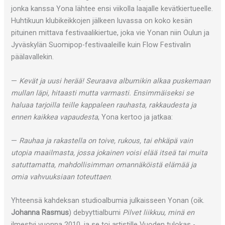
jonka kanssa Yona lähtee ensi viikolla laajalle kevätkiertueelle.
Huhtikuun klubikeikkojen jälkeen luvassa on koko kesän
pituinen mittava festivaalikiertue, joka vie Yonan niin Oulun ja
Jyväskylän Suomipop-festivaaleille kuin Flow Festivalin
päälavallekin.
—
Kevät ja uusi herää! Seuraava albumikin alkaa puskemaan
mullan läpi, hitaasti mutta varmasti. Ensimmäiseksi se
haluaa tarjoilla teille kappaleen rauhasta, rakkaudesta ja
ennen kaikkea vapaudesta
, Yona kertoo ja jatkaa:
—
Rauhaa ja rakastella on toive, rukous, tai ehkäpä vain
utopia maailmasta, jossa jokainen voisi elää itseä tai muita
satuttamatta, mahdollisimman omannäköistä elämää ja
omia vahvuuksiaan toteuttaen
.
Yhteensä kahdeksan studioalbumia julkaisseen Yonan (oik.
Johanna Rasmus
) debyyttialbumi
Pilvet liikkuu, minä en
ilmestyi vuonna 2010, ja se toi artistille Vuoden tulokas -