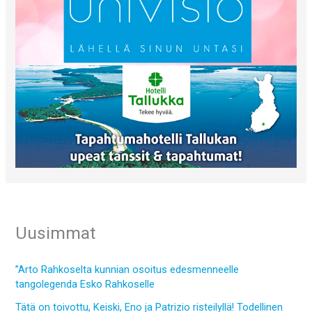
Uusimmat
”Arto Rahkoselta kunnian osoitus edesmenneelle
tangolegenda Esko Rahkoselle
Tätä on toivottu, Keiski, Eno ja Patrizio risteilyllä! Todellinen