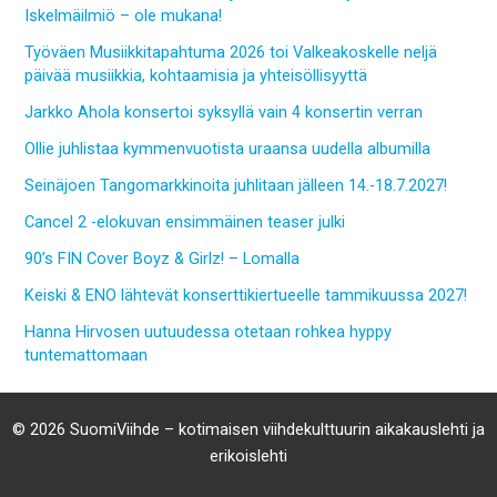
Iskelmäilmiö – ole mukana!
Työväen Musiikkitapahtuma 2026 toi Valkeakoskelle neljä
päivää musiikkia, kohtaamisia ja yhteisöllisyyttä
Jarkko Ahola konsertoi syksyllä vain 4 konsertin verran
Ollie juhlistaa kymmenvuotista uraansa uudella albumilla
Seinäjoen Tangomarkkinoita juhlitaan jälleen 14.-18.7.2027!
Cancel 2 -elokuvan ensimmäinen teaser julki
90’s FIN Cover Boyz & Girlz! – Lomalla
Keiski & ENO lähtevät konserttikiertueelle tammikuussa 2027!
Hanna Hirvosen uutuudessa otetaan rohkea hyppy
tuntemattomaan
© 2026 SuomiViihde – kotimaisen viihdekulttuurin aikakauslehti ja
erikoislehti