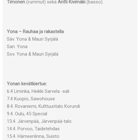
Timonen
(rummut) sekä
Antti Kivimäki
(basso).
Yona – Rauhaa ja rakastella
Säv. Yona & Mauri Syrjälä
San. Yona
Sov. Yona & Mauri Syrjälä
Yonan kevätkiertue:
6.4 Liminka, Heikki Sarvela -sali
7.4 Kuopio, Sawohouse
8.4. Rovaniemi, Kulttuuritalo Korundi
9.4. Oulu, 45 Special
13.4. Järvenpää, Järvenpää-talo
14.4. Porvoo, Taidetehdas
15.4. Hämeenlinna, Suisto