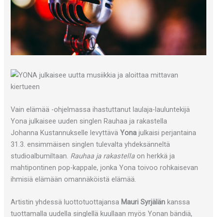
Vain elämää -ohjelmassa ihastuttanut laulaja-lauluntekijä
Yona julkaisee uuden singlen Rauhaa ja rakastella
Johanna Kustannukselle levyttävä
Yona
julkaisi perjantaina
31.3. ensimmäisen singlen tulevalta yhdeksänneltä
studioalbumiltaan.
Rauhaa ja rakastella
on herkkä ja
mahtipontinen pop-kappale, jonka Yona toivoo rohkaisevan
ihmisiä elämään omannäköistä elämää.
Artistin yhdessä luottotuottajansa
Mauri Syrjälän
kanssa
tuottamalla uudella singlellä kuullaan myös Yonan bändiä,