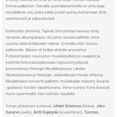
Emma-palkinnon. Harvalla suomalaisartistilla on yhtä laaja
musiikillinen ura, jonka kaikki puolet pystyy kantamaan yhtä
uskottavasti ja vakuuttavasti.
Kriitikoiden ylistämä, Tapiola Sinfoniettan kanssa tehty,
viimeisin albumijulkaisu
Uni johon herään
palkittiin viime
vuonna sekä Kriitikoiden valinta -Emmalla että Teosto-
palkinnolla. Albumi oli lisäksi ehdolla arvostetun
Pohjoismaiden neuvoston musiikkipalkinnon saajaksi ja
esitettiin kokonaisuudessaan loppuunmyydyissä
konserteissa Helsingin Musiikkitalossa, Lahden
Sibeliustalossa ja Helsingin Juhlaviikkojen Huvila-teltassa.
Musiikkitalon konsertti palkittiin musiikkialan Industry Awards
-gaalassa Vuoden tapahtumana. Viime vuonna Yona ihastutti
myös uusimmalla
Vain elämää
-kaudella.
Yonan yhtyeessä soittavat
Juhani Grönroos
(kitara),
Juho
Kanervo
(sello),
Antti Kujanpää
(koskettimet),
Tuomas