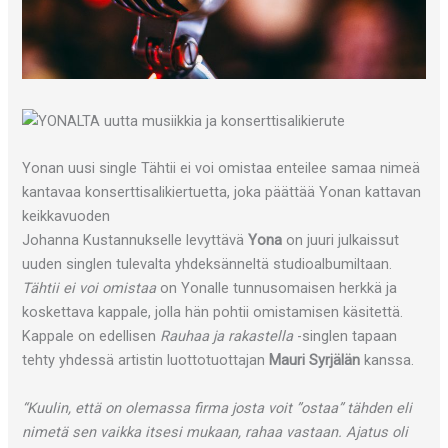
Yonan uusi single Tähtii ei voi omistaa enteilee samaa nimeä
kantavaa konserttisalikiertuetta, joka päättää Yonan kattavan
keikkavuoden
Johanna Kustannukselle levyttävä
Yona
on juuri julkaissut
uuden singlen tulevalta yhdeksänneltä studioalbumiltaan.
Tähtii ei voi omistaa
on Yonalle tunnusomaisen herkkä ja
koskettava kappale, jolla hän pohtii omistamisen käsitettä.
Kappale on edellisen
Rauhaa ja rakastella
-singlen tapaan
tehty yhdessä artistin luottotuottajan
Mauri Syrjälän
kanssa.
“Kuulin, että on olemassa firma josta voit ”ostaa” tähden eli
nimetä sen vaikka itsesi mukaan, rahaa vastaan. Ajatus oli