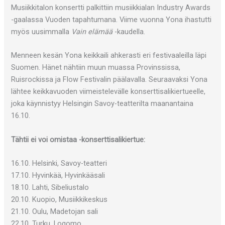
Musiikkitalon konsertti palkittiin musiikkialan Industry Awards
-gaalassa Vuoden tapahtumana. Viime vuonna Yona ihastutti
myös uusimmalla
Vain elämää
-kaudella.
Menneen kesän Yona keikkaili ahkerasti eri festivaaleilla läpi
Suomen. Hänet nähtiin muun muassa Provinssissa,
Ruisrockissa ja Flow Festivalin päälavalla. Seuraavaksi Yona
lähtee keikkavuoden viimeistelevälle konserttisalikiertueelle,
joka käynnistyy Helsingin Savoy-teatterilta maanantaina
16.10.
Tähtii ei voi omistaa -konserttisalikiertue:
16.10. Helsinki, Savoy-teatteri
17.10. Hyvinkää, Hyvinkääsali
18.10. Lahti, Sibeliustalo
20.10. Kuopio, Musiikkikeskus
21.10. Oulu, Madetojan sali
22.10. Turku, Logomo