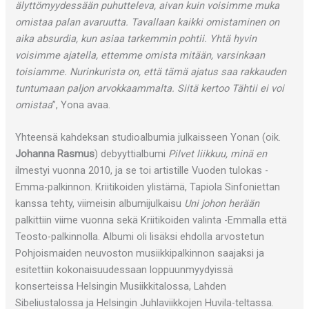
älyttömyydessään puhutteleva, aivan kuin voisimme muka
omistaa palan avaruutta. Tavallaan kaikki omistaminen on
aika absurdia, kun asiaa tarkemmin pohtii. Yhtä hyvin
voisimme ajatella, ettemme omista mitään, varsinkaan
toisiamme. Nurinkurista on, että tämä ajatus saa rakkauden
tuntumaan paljon arvokkaammalta. Siitä kertoo Tähtii ei voi
omistaa
”, Yona avaa.
Yhteensä kahdeksan studioalbumia julkaisseen Yonan (oik.
Johanna Rasmus
) debyyttialbumi
Pilvet liikkuu, minä en
ilmestyi vuonna 2010, ja se toi artistille Vuoden tulokas -
Emma-palkinnon. Kriitikoiden ylistämä, Tapiola Sinfoniettan
kanssa tehty, viimeisin albumijulkaisu
Uni johon herään
palkittiin viime vuonna sekä Kriitikoiden valinta -Emmalla että
Teosto-palkinnolla. Albumi oli lisäksi ehdolla arvostetun
Pohjoismaiden neuvoston musiikkipalkinnon saajaksi ja
esitettiin kokonaisuudessaan loppuunmyydyissä
konserteissa Helsingin Musiikkitalossa, Lahden
Sibeliustalossa ja Helsingin Juhlaviikkojen Huvila-teltassa.