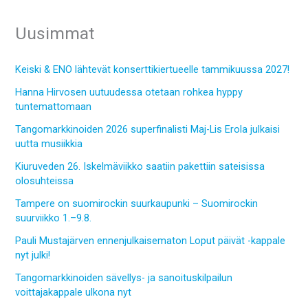
Uusimmat
Keiski & ENO lähtevät konserttikiertueelle tammikuussa 2027!
Hanna Hirvosen uutuudessa otetaan rohkea hyppy
tuntemattomaan
Tangomarkkinoiden 2026 superfinalisti Maj-Lis Erola julkaisi
uutta musiikkia
Kiuruveden 26. Iskelmäviikko saatiin pakettiin sateisissa
olosuhteissa
Tampere on suomirockin suurkaupunki – Suomirockin
suurviikko 1.–9.8.
Pauli Mustajärven ennenjulkaisematon Loput päivät -kappale
nyt julki!
Tangomarkkinoiden sävellys- ja sanoituskilpailun
voittajakappale ulkona nyt