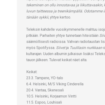
tekeminen on ollu innostavaa ja liikuttavaakin, 
luvun taitteessa ja treenikämpällä. Odotamm
tänään sykkii,
yhtye kertoo.
Teleksin kahdelle vuosikymmenelle mahtuu isoja 
pitkään. Parhaiten yhtye tunnetaan hiteistään
Sii
säännöllisesti radioissa. Vahvan radiotaustan l
myös Spotifyssa.
Siivet
ja
Tuulilasin nurkkaan
o
kultarajan. Uuden albumin julkaisun lisäksi Tel
tauon jälkeen. Tulevat keikat näet alta.
Keikat:
23.3. Tampere, YO-talo
6.4. Helsinki, M/S Viking Cinderella
20.4. Vantaa, Skenesali
10.5. Helsinki, Korjaamon Vintti
11.5. Espoo, Louhisali