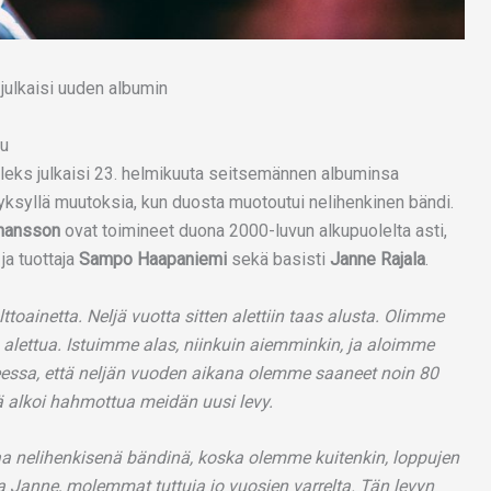
tu
leks julkaisi 23. helmikuuta seitsemännen albuminsa
yksyllä muutoksia, kun duosta muotoutui nelihenkinen bändi.
hansson
ovat toimineet duona 2000-luvun alkupuolelta asti,
ja tuottaja
Sampo Haapaniemi
sekä basisti
Janne Rajala
.
toainetta. Neljä vuotta sitten alettiin taas alusta. Olimme
 alettua. Istuimme alas, niinkuin aiemminkin, ja aloimme
heessa, että neljän vuoden aikana olemme saaneet noin 80
tä alkoi hahmottua meidän uusi levy.
aa nelihenkisenä bändinä, koska olemme kuitenkin, loppujen
 Janne, molemmat tuttuja jo vuosien varrelta. Tän levyn