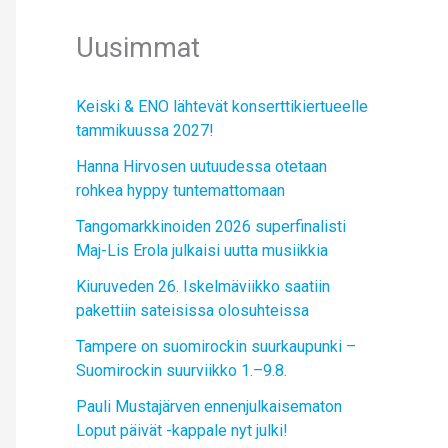
Uusimmat
Keiski & ENO lähtevät konserttikiertueelle
tammikuussa 2027!
Hanna Hirvosen uutuudessa otetaan
rohkea hyppy tuntemattomaan
Tangomarkkinoiden 2026 superfinalisti
Maj-Lis Erola julkaisi uutta musiikkia
Kiuruveden 26. Iskelmäviikko saatiin
pakettiin sateisissa olosuhteissa
Tampere on suomirockin suurkaupunki –
Suomirockin suurviikko 1.–9.8.
Pauli Mustajärven ennenjulkaisematon
Loput päivät -kappale nyt julki!