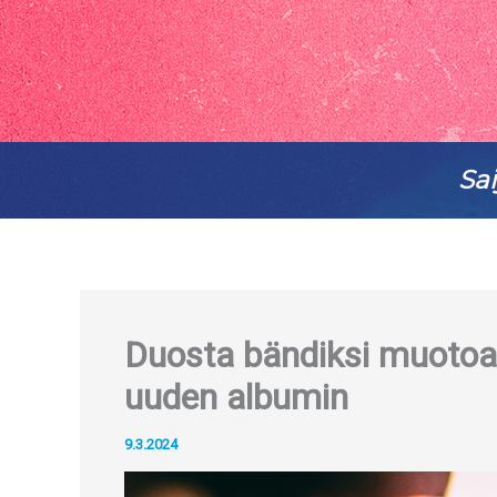
Sai
Duosta bändiksi muotoa
uuden albumin
9.3.2024