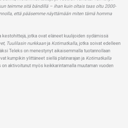
kun teimme sitä bändillä – ihan kuin oltais taas oltu 2000-
e innolla, että pääsemme näyttämään miten tämä homma
kestohittejä, jotka ovat eläneet kuulijoiden sydämissä
vet, Tuulilasin nurkkaan
ja
Kotimatkalla
, jotka soivat edelleen
isäksi Teleks on menestynyt aikaisemmalla tuotannollaan
vat kumpikin ylittäneet siellä platinarajan ja
Kotimatkalla
eks on aktivoitunut myös keikkarintamalla muutaman vuoden