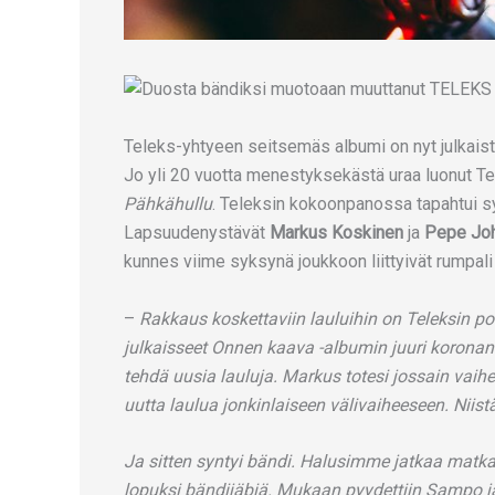
Teleks-yhtyeen seitsemäs albumi on nyt julkais
Jo yli 20 vuotta menestyksekästä uraa luonut Te
Pähkähullu
. Teleksin kokoonpanossa tapahtui s
Lapsuudenystävät
Markus Koskinen
ja
Pepe Jo
kunnes viime syksynä joukkoon liittyivät rumpali 
–
Rakkaus koskettaviin lauluihin on Teleksin polt
julkaisseet Onnen kaava -albumin juuri koronan
tehdä uusia lauluja. Markus totesi jossain vai
uutta laulua jonkinlaiseen välivaiheeseen. Niis
Ja sitten syntyi bändi. Halusimme jatkaa matk
lopuksi bändijäbiä. Mukaan pyydettiin Sampo ja