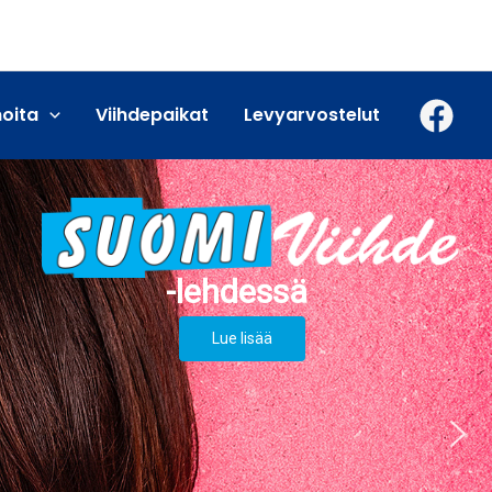
moita
Viihdepaikat
Levyarvostelut
Lue lisää