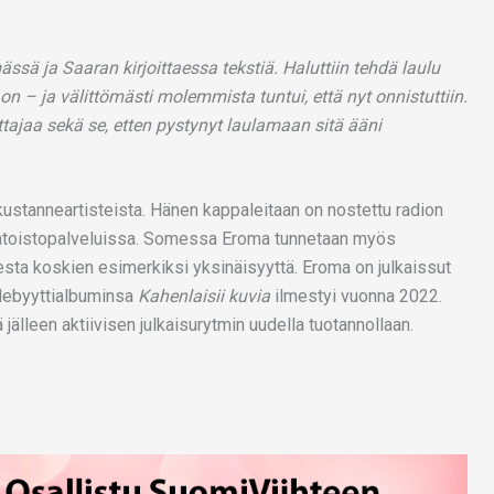
ssä ja Saaran kirjoittaessa tekstiä. Haluttiin tehdä laulu
n – ja välittömästi molemmista tuntui, että nyt onnistuttiin.
ittajaa sekä se, etten pystynyt laulamaan sitä ääni
anneartisteista. Hänen kappaleitaan on nostettu radion
suoratoistopalveluissa. Somessa Eroma tunnetaan myös
sta koskien esimerkiksi yksinäisyyttä. Eroma on julkaissut
 debyyttialbuminsa
Kahenlaisii kuvia
ilmestyi vuonna 2022.
älleen aktiivisen julkaisurytmin uudella tuotannollaan.