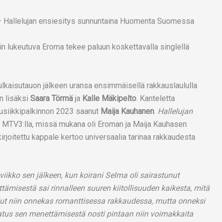
 lukeutuva Eroma tekee paluun koskettavalla singlellä
lkaisutauon jälkeen uransa ensimmäisellä rakkauslaululla
n lisäksi
Saara Törmä
ja
Kalle Mäkipelto
. Kanteletta
usiikkipalkinnon 2023 saanut
Maija Kauhanen
.
Hallelujan
 MTV3:lla, missä mukana oli Eroman ja Maija Kauhasen
irjoitettu kappale kertoo universaalia tarinaa rakkaudesta
iikko sen jälkeen, kun koirani Selma oli sairastunut
ämisestä sai rinnalleen suuren kiitollisuuden kaikesta, mitä
llut niin onnekas romanttisessa rakkaudessa, mutta onneksi
atus sen menettämisestä nosti pintaan niin voimakkaita