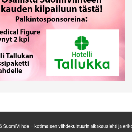
 SuomiViihde – kotimaisen viihdekulttuurin aikakauslehti ja eriko