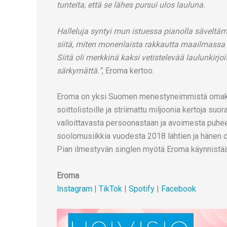
tunteita, että se lähes pursui ulos lauluna.
Halleluja syntyi mun istuessa pianolla säveltämä
siitä, miten monenlaista rakkautta maailmassa o
Siitä oli merkkinä kaksi vetistelevää laulunkirjo
särkymättä.”
, Eroma kertoo.
Eroma on yksi Suomen menestyneimmistä omakust
soittolistoille ja striimattu miljoonia kertoja 
valloittavasta persoonastaan ja avoimesta puhee
soolomusiikkia vuodesta 2018 lähtien ja hänen
Pian ilmestyvän singlen myötä Eroma käynnistää j
Eroma
Instagram
|
TikTok
|
Spotify
|
Facebook