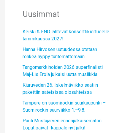
Uusimmat
Keiski & ENO lähtevät konserttikiertueelle
tammikuussa 2027!
Hanna Hirvosen uutuudessa otetaan
rohkea hyppy tuntemattomaan
Tangomarkkinoiden 2026 superfinalisti
Maj-Lis Erola julkaisi uutta musiikkia
Kiuruveden 26. Iskelmäviikko saatiin
pakettiin sateisissa olosuhteissa
Tampere on suomirockin suurkaupunki –
Suomirockin suurviikko 1.–9.8.
Pauli Mustajärven ennenjulkaisematon
Loput päivät -kappale nyt julki!