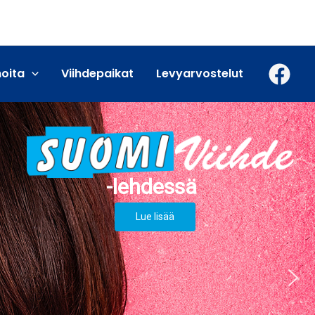
moita
Viihdepaikat
Levyarvostelut
Lue lisää