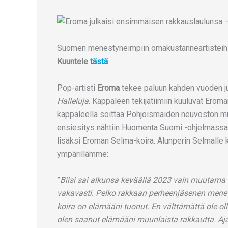
Suomen menestyneimpiin omakustanneartisteihin
Kuuntele
tästä
Pop-artisti
Eroma
tekee paluun kahden vuoden ju
Halleluja
. Kappaleen tekijätiimiin kuuluvat Eroma
kappaleella soittaa Pohjoismaiden neuvoston m
ensiesitys nähtiin Huomenta Suomi -ohjelmassa
lisäksi Eroman Selma-koira. Alunperin Selmalle k
ympärillämme:
”
Biisi sai alkunsa keväällä 2023 vain muutama v
vakavasti. Pelko rakkaan perheenjäsenen menett
koira on elämääni tuonut. En välttämättä ole o
olen saanut elämääni muunlaista rakkautta. Aj