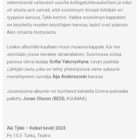
tekemisestä valtavasti uusilta kollegatuttavuuksiltani ja siksi
oli alusta asti selvää, että soololevyni biisejä tehdään eri
tyyppien kanssa
, Tykki kertoo. Vaikka soololevyn kappaleet
on kirjoitettu muiden kirjoittajien kanssa, laulut ovat pääosin
Akin omasta historiasta.
Lisäksi albumilla kuullaan muun muassa kappale
Kai me
selvitään
, jossa vierailee ukrainalainen, Suomessa sotaa
paossa oleva laulaja
Sofiia Yakovyshyna
. Levyn päättää
Lähtijän laulu
, joka on tehty yhteistyössä viime syksynä
menehtyneen runoilija
Aija Anderssonin
kanssa.
Junantuoma
-albumin on tuottanut kahdella Emma-patsaalla
palkittu
Jonas Olsson
(
BESS
, KUUMAA).
Aki Tykki – Keikat kevät 2024:
Pe 15.3. Turku, Teatro