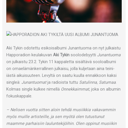
Aki Tykin odotettu esikoisalbumi Junantuoma on nyt julkaistu
Happoradion keulakuvan
Aki Tykin
soolodebyytti
Junantuoma
on julkaistu 23.2. Tykin 11 kappaletta sisältävä sooloalbumi
on omaelämänkerrallinen julkaisu, jolla kuljetaan aina teini-
iästä aikuisuuteen. Levyltä on saatu kuulla ennakkoon kaksi
singleä:
Junantuomat
ja radioista tuttu
Satulinna, Satumaa
.
Kolmas single kulkee nimellä
Onnekkaimmat
, joka on albumin
fokuskappale.
– Nelisen vuotta sitten aloin tehdä musiikkia vakavammin
myös muille artisteille, ja sen myötä olen tutustunut
maamme parhaisiin lauluntekijöihin. Olen oppinut musiikin