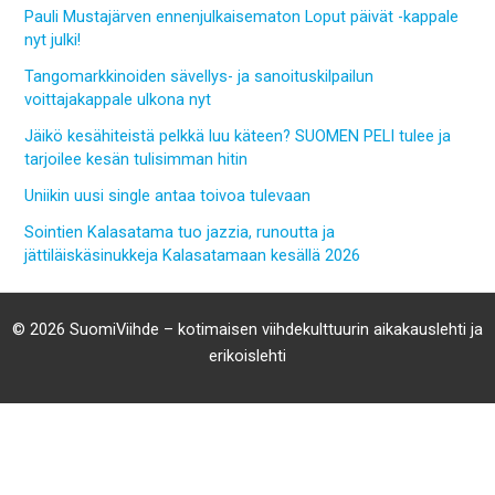
Pauli Mustajärven ennenjulkaisematon Loput päivät -kappale
nyt julki!
Tangomarkkinoiden sävellys- ja sanoituskilpailun
voittajakappale ulkona nyt
Jäikö kesähiteistä pelkkä luu käteen? SUOMEN PELI tulee ja
tarjoilee kesän tulisimman hitin
Uniikin uusi single antaa toivoa tulevaan
Sointien Kalasatama tuo jazzia, runoutta ja
jättiläiskäsinukkeja Kalasatamaan kesällä 2026
© 2026 SuomiViihde – kotimaisen viihdekulttuurin aikakauslehti ja
erikoislehti