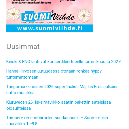
Uusimmat
Keiski & ENO lähtevät konserttikiertueelle tammikuussa 2027!
Hanna Hirvosen uutuudessa otetaan rohkea hyppy
tuntemattomaan
Tangomarkkinoiden 2026 superfinalisti Maj-Lis Erola julkaisi
uutta musiikkia
Kiuruveden 26. Iskelmäviikko saatiin pakettiin sateisissa
olosuhteissa
Tampere on suomirockin suurkaupunki – Suomirockin
suurviikko 1.–9.8.