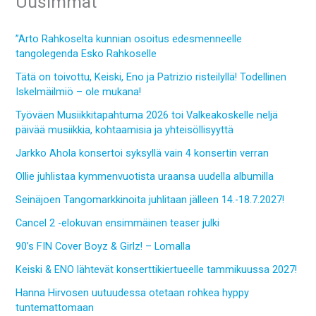
Uusimmat
”Arto Rahkoselta kunnian osoitus edesmenneelle
tangolegenda Esko Rahkoselle
Tätä on toivottu, Keiski, Eno ja Patrizio risteilyllä! Todellinen
Iskelmäilmiö – ole mukana!
Työväen Musiikkitapahtuma 2026 toi Valkeakoskelle neljä
päivää musiikkia, kohtaamisia ja yhteisöllisyyttä
Jarkko Ahola konsertoi syksyllä vain 4 konsertin verran
Ollie juhlistaa kymmenvuotista uraansa uudella albumilla
Seinäjoen Tangomarkkinoita juhlitaan jälleen 14.-18.7.2027!
Cancel 2 -elokuvan ensimmäinen teaser julki
90’s FIN Cover Boyz & Girlz! – Lomalla
Keiski & ENO lähtevät konserttikiertueelle tammikuussa 2027!
Hanna Hirvosen uutuudessa otetaan rohkea hyppy
tuntemattomaan