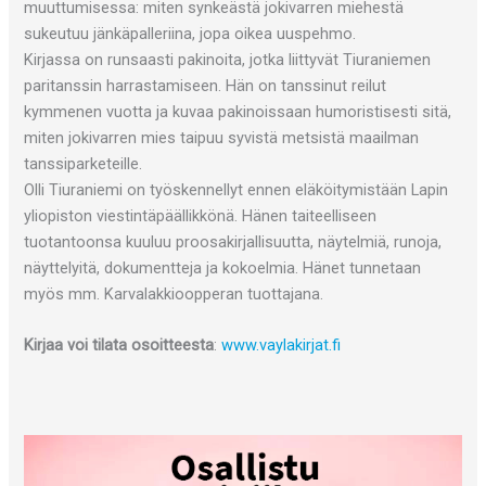
muuttumisessa: miten synkeästä jokivarren miehestä
sukeutuu jänkäpalleriina, jopa oikea uuspehmo.
Kirjassa on runsaasti pakinoita, jotka liittyvät Tiuraniemen
paritanssin harrastamiseen. Hän on tanssinut reilut
kymmenen vuotta ja kuvaa pakinoissaan humoristisesti sitä,
miten jokivarren mies taipuu syvistä metsistä maailman
tanssiparketeille.
Olli Tiuraniemi on työskennellyt ennen eläköitymistään Lapin
yliopiston viestintäpäällikkönä. Hänen taiteelliseen
tuotantoonsa kuuluu proosakirjallisuutta, näytelmiä, runoja,
näyttelyitä, dokumentteja ja kokoelmia. Hänet tunnetaan
myös mm. Karvalakkioopperan tuottajana.
Kirjaa voi tilata osoitteesta
:
www.vaylakirjat.fi