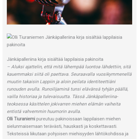
Jänkäpalleriina kirja sisältää lappilaisia pakinoita
– Aluksi ajattelin, että mitä lähempää luontoa lähdettiin, sitä
kauemmaksi siitä oli paettava. Seuraavalla vuosikymmenellä
muutin takaisin Lappiin ja aloin peilata identiteettiäni
runouden avulla. Runoilijaminä tunsi elävänsä tyhjän päällä,
vailla historiaa ja tulevaisuutta. Tässä Jänkäpalleriina-
teoksessa käsittelen jokivarren miehen elämän vaiheita
entistä vahvemmin huumorin avulla.
Olli Tiuraniemi
pureutuu pakinoissaan lappilaisen miehen
sielunmaisemaan terävästi, hauskasti ja koskettavasti.
Teksteissä liikutaan pohjoisen miehisyyden lähtökohdissa ja