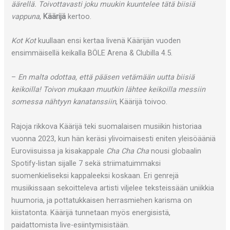
äärellä. Toivottavasti joku muukin kuuntelee tätä biisiä
vappuna
,
Käärijä
kertoo.
Kot Kot
kuullaan ensi kertaa livenä Käärijän vuoden
ensimmäisellä keikalla BÖLE Arena & Clubilla 4.5.
–
En malta odottaa, että pääsen vetämään uutta biisiä
keikoilla! Toivon mukaan muutkin lähtee keikoilla messiin
somessa nähtyyn kanatanssiin
, Käärijä toivoo.
Rajoja rikkova Käärijä teki suomalaisen musiikin historiaa
vuonna 2023, kun hän keräsi ylivoimaisesti eniten yleisöääniä
Euroviisuissa ja kisakappale
Cha Cha Cha
nousi globaalin
Spotify-listan sijalle 7 sekä striimatuimmaksi
suomenkieliseksi kappaleeksi koskaan. Eri genrejä
musiikissaan sekoitteleva artisti viljelee teksteissään uniikkia
huumoria, ja pottatukkaisen herrasmiehen karisma on
kiistatonta. Käärijä tunnetaan myös energisistä,
paidattomista live-esiintymisistään.