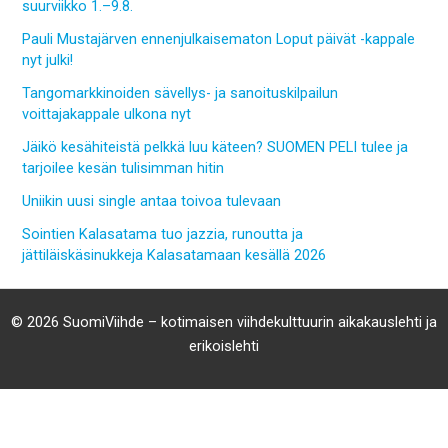
suurviikko 1.–9.8.
Pauli Mustajärven ennenjulkaisematon Loput päivät -kappale
nyt julki!
Tangomarkkinoiden sävellys- ja sanoituskilpailun
voittajakappale ulkona nyt
Jäikö kesähiteistä pelkkä luu käteen? SUOMEN PELI tulee ja
tarjoilee kesän tulisimman hitin
Uniikin uusi single antaa toivoa tulevaan
Sointien Kalasatama tuo jazzia, runoutta ja
jättiläiskäsinukkeja Kalasatamaan kesällä 2026
© 2026 SuomiViihde – kotimaisen viihdekulttuurin aikakauslehti ja
erikoislehti