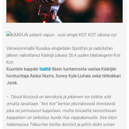
Viimeisimmällä Ruoska-singlellään Spotifyn ja radiolistan
jälleen valloittanut Käärijä julkaisi 26.4 uuden bilebängerin Kot
Kot.
Kuuntele kappale
täältä
! Biisin tuotannosta vastaa Käärijän
hovituottaja Aleksi Nurmi, Sonny Kylä-Liuhala sekä hittinikkari
Jurek.
–
Tässä biisissä on kerroksia ja jokainen voi tulkita sitä
omalla tavallaan. ”Kot Kot” kertoo yksinäisestä ihmisestä
joka on jumiutunut kuppilaan, mutta toisaalta tanssittavan
kappaleen on tarkoitus tuoda iloa vappukansalle. Itse käyn
hakemassa Tikkurilan torilta donitsit ja juhlin äidin siman