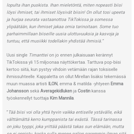
lopulta ihan puskista. Ihan mieletöntä, miten nopeasti biisi
löysi ihmiset, tai ihmiset löysivät biisin! On ollut tosi upeeta
ja hurjaa seurata vastaanottoa TikTokissa ja somessa
ylipäätään, kun ihmiset jakaa omia tarinoitaan. Some tuo
parhaimmillaan biiseille uusia ulottuvuuksia ja kasvoja ja
tuntuu, että musiikki todellakin yhdistää ihmisiä.”
Uusi single
Timanttei
on jo ennen julkaisuaan kerännyt
TikTokissa yli 15 miljoonaa näyttökertaa. Tarttuva pop-biisi
kertoo siitä, kun pystyy vihdoin vetämään rajan toksiselle
ihmissuhteelle. Kappaletta on ollut Mirellan lisäksi tekemässä
muun muassa artisti
ILON
, emma & matilda -yhtyeen
Emma
Johansson
sekä
Averagekidluken
ja
Costin
kanssa
työskennellyt tuottaja
Kim Mannila
.
”
Tää biisi voi olla yhtä hyvin vaikka entiselle ystävälle, eikä
välttämättä kerro kumppanista tai exästä. Tässä tarinassa
on joku tyyppi, joka yrittää päästä takas sun elämään, mutta
se ei onnistu, koska sulla menee paljon paremmin ilman sitä.