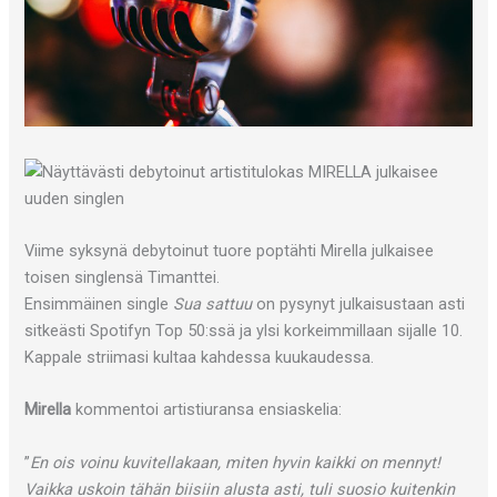
Viime syksynä debytoinut tuore poptähti Mirella julkaisee
toisen singlensä Timanttei.
Ensimmäinen single
Sua sattuu
on pysynyt julkaisustaan asti
sitkeästi Spotifyn Top 50:ssä ja ylsi korkeimmillaan sijalle 10.
Kappale striimasi kultaa kahdessa kuukaudessa.
Mirella
kommentoi artistiuransa ensiaskelia:
”
En ois voinu kuvitellakaan, miten hyvin kaikki on mennyt!
Vaikka uskoin tähän biisiin alusta asti, tuli suosio kuitenkin