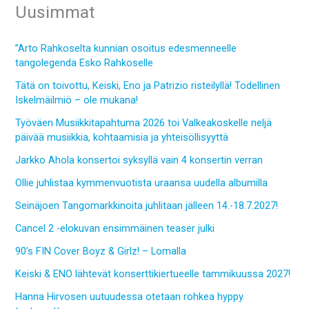
Uusimmat
”Arto Rahkoselta kunnian osoitus edesmenneelle
tangolegenda Esko Rahkoselle
Tätä on toivottu, Keiski, Eno ja Patrizio risteilyllä! Todellinen
Iskelmäilmiö – ole mukana!
Työväen Musiikkitapahtuma 2026 toi Valkeakoskelle neljä
päivää musiikkia, kohtaamisia ja yhteisöllisyyttä
Jarkko Ahola konsertoi syksyllä vain 4 konsertin verran
Ollie juhlistaa kymmenvuotista uraansa uudella albumilla
Seinäjoen Tangomarkkinoita juhlitaan jälleen 14.-18.7.2027!
Cancel 2 -elokuvan ensimmäinen teaser julki
90’s FIN Cover Boyz & Girlz! – Lomalla
Keiski & ENO lähtevät konserttikiertueelle tammikuussa 2027!
Hanna Hirvosen uutuudessa otetaan rohkea hyppy