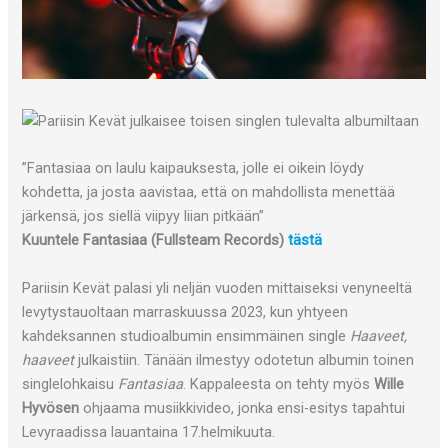
”Fantasiaa on laulu kaipauksesta, jolle ei oikein löydy
kohdetta, ja josta aavistaa, että on mahdollista menettää
järkensä, jos siellä viipyy liian pitkään”
Kuuntele Fantasiaa (Fullsteam Records)
tästä
Pariisin Kevät palasi yli neljän vuoden mittaiseksi venyneeltä
levytystauoltaan marraskuussa 2023, kun yhtyeen
kahdeksannen studioalbumin ensimmäinen single
Haaveet,
haaveet
julkaistiin. Tänään ilmestyy odotetun albumin toinen
singlelohkaisu
Fantasiaa
. Kappaleesta on tehty myös
Wille
Hyvösen
ohjaama musiikkivideo, jonka ensi-esitys tapahtui
Levyraadissa lauantaina 17.helmikuuta.