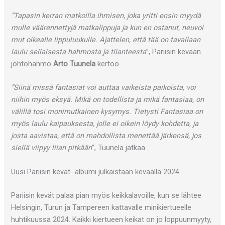
”Tapasin kerran matkoilla ihmisen, joka yritti ensin myydä
mulle väärennettyjä matkalippuja ja kun en ostanut, neuvoi
mut oikealle lippuluukulle. Ajattelen, että tää on tavallaan
laulu sellaisesta hahmosta ja tilanteesta
”, Pariisin kevään
johtohahmo
Arto Tuunela
kertoo.
”Siinä missä fantasiat voi auttaa vaikeista paikoista, voi
niihin myös eksyä. Mikä on todellista ja mikä fantasiaa, on
välillä tosi monimutkainen kysymys. Tietysti Fantasiaa on
myös laulu kaipauksesta, jolle ei oikein löydy kohdetta, ja
josta aavistaa, että on mahdollista menettää järkensä, jos
siellä viipyy liian pitkään
”, Tuunela jatkaa.
Uusi Pariisin kevät -albumi julkaistaan keväällä 2024.
Pariisin kevät palaa pian myös keikkalavoille, kun se lähtee
Helsingin, Turun ja Tampereen kattavalle minikiertueelle
huhtikuussa 2024. Kaikki kiertueen keikat on jo loppuunmyyty,