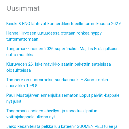
Uusimmat
Keiski & ENO lähtevät konserttikiertueelle tammikuussa 2027!
Hanna Hirvosen uutuudessa otetaan rohkea hyppy
tuntemattomaan
Tangomarkkinoiden 2026 superfinalisti Maj-Lis Erola julkaisi
uutta musiikkia
Kiuruveden 26. Iskelmäviikko saatiin pakettiin sateisissa
olosuhteissa
Tampere on suomirockin suurkaupunki – Suomirockin
suurviikko 1.–9.8.
Pauli Mustajärven ennenjulkaisematon Loput päivät -kappale
nyt julki!
Tangomarkkinoiden sävellys- ja sanoituskilpailun
voittajakappale ulkona nyt
Jäikö kesähiteistä pelkkä luu käteen? SUOMEN PELI tulee ja