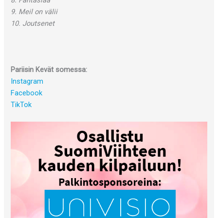
8. Fantasiaa
9. Meil on välii
10. Joutsenet
Pariisin Kevät somessa:
Instagram
Facebook
TikTok