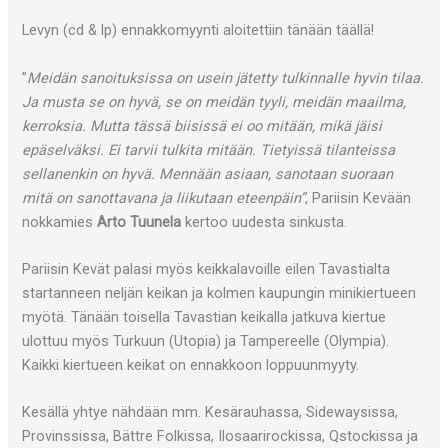
Levyn (cd & lp) ennakkomyynti aloitettiin tänään täällä!
”
Meidän sanoituksissa on usein jätetty tulkinnalle hyvin tilaa.
Ja musta se on hyvä, se on meidän tyyli, meidän maailma,
kerroksia. Mutta tässä biisissä ei oo mitään, mikä jäisi
epäselväksi. Ei tarvii tulkita mitään. Tietyissä tilanteissa
sellanenkin on hyvä. Mennään asiaan, sanotaan suoraan
mitä on sanottavana ja liikutaan eteenpäin”
, Pariisin Kevään
nokkamies
Arto Tuunela
kertoo uudesta sinkusta.
Pariisin Kevät palasi myös keikkalavoille eilen Tavastialta
startanneen neljän keikan ja kolmen kaupungin minikiertueen
myötä. Tänään toisella Tavastian keikalla jatkuva kiertue
ulottuu myös Turkuun (Utopia) ja Tampereelle (Olympia).
Kaikki kiertueen keikat on ennakkoon loppuunmyyty.
Kesällä yhtye nähdään mm. Kesärauhassa, Sidewaysissa,
Provinssissa, Bättre Folkissa, Ilosaarirockissa, Qstockissa ja