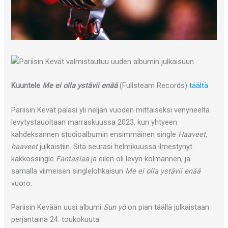
Kuuntele
Me ei olla ystävii enää
(Fullsteam Records)
täältä
Pariisin Kevät palasi yli neljän vuoden mittaiseksi venyneeltä
levytystauoltaan marraskuussa 2023, kun yhtyeen
kahdeksannen studioalbumin ensimmäinen single
Haaveet,
haaveet
julkaistiin. Sitä seurasi helmikuussa ilmestynyt
kakkossingle
Fantasiaa
ja eilen oli levyn kolmannen, ja
samalla viimeisen singlelohkaisun
Me ei olla ystävii enää
vuoro.
Pariisin Kevään uusi albumi
Sun yö
on pian täällä julkaistaan
perjantaina 24. toukokuuta.