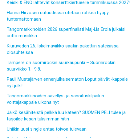
Keiski & ENO lähtevät konserttikiertueelle tammikuussa 2027!
Hanna Hirvosen uutuudessa otetaan rohkea hyppy
tuntemattomaan
Tangomarkkinoiden 2026 superfinalisti Maj-Lis Erola julkaisi
uutta musiikkia
Kiuruveden 26. Iskelmäviikko saatiin pakettiin sateisissa
olosuhteissa
Tampere on suomirockin suurkaupunki – Suomirockin
suurviikko 1.–9.8.
Pauli Mustajärven ennenjulkaisematon Loput päivät -kappale
nyt julki!
Tangomarkkinoiden sävellys- ja sanoituskilpailun
voittajakappale ulkona nyt
Jäikö kesähiteistä pelkkä luu käteen? SUOMEN PELI tulee ja
tarjoilee kesän tulisimman hitin
Uniikin uusi single antaa toivoa tulevaan