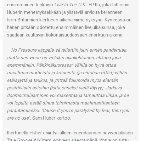
ensimmäinen lohkaisu
Live In The U.K
. -EP:ltä, joka taltioitiin
Huberin menestyksekkään ja ylistäviä arvioita keränneen
Ison-Britannian kiertueen aikana viime syksynä. Kyseessä on
hänen pitkään odotettu ensimmäinen livejulkaisunsa, joka
saadaan kuultaviin kokonaisuudessaan ensi kuun aikana.
–
No Pressure kappale sävellettiin juuri ennen pandemiaa,
mutta sen viesti on vieläkin ajankohtainen, ehkäpä jopa
enemmänkin. Pähkinäkuoressa: Välillä on hyvä ottaa
maailman murheista ja kriiseistä (ja niitähän rittää) vähän
etäisyyttä ja taukoa, ja yrittää fokusoida myös elämän
positiivisiin asioihin (joita onneksi vielä löytyy). Jatkuva
doomscrollaaminen voi masentaa ja lamauttaa liikaa, ja se
voi lopulta estää sinua toimimasta maailmantilanteen
parantamiseksi. ’Cause if you’re paralyzed by fear, then you
are no use
”, Sam Huber kertoo.
Kiertueella Huber esiintyi jälleen legendaarisen newyorkilaisen
True Groove All-Stars -yhtyeen säestämänä. Yhtye on tuttu