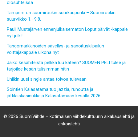
olosuhteissa
Tampere on suomirockin suurkaupunki – Suomirockin
suurviikko 1.–9.8.
Pauli Mustajärven ennenjulkaisematon Loput päivät -kappale
nyt julki!
Tangomarkkinoiden sävellys- ja sanoituskilpailun
voittajakappale ulkona nyt
Jäikö kesähiteistä pelkkä luu käteen? SUOMEN PELI tulee ja
tarjoilee kesän tulisimman hitin
Uniikin uusi single antaa toivoa tulevaan
Sointien Kalasatama tuo jazzia, runoutta ja
jättiläiskäsinukkeja Kalasatamaan kesällä 2026
© 2026 SuomiViihde – kotimaisen viihdekulttuurin aikakauslehti ja
erikoislehti