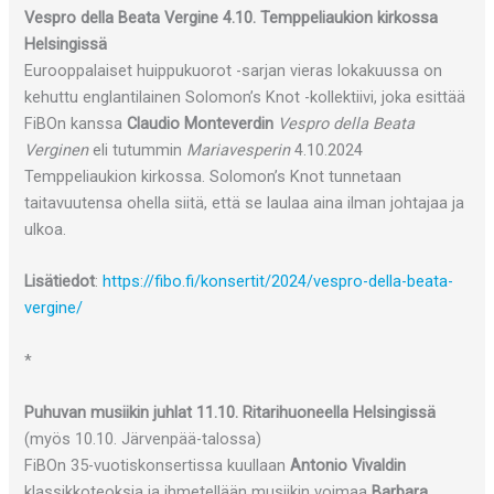
Vespro della Beata Vergine 4.10. Temppeliaukion kirkossa
Helsingissä
Eurooppalaiset huippukuorot -sarjan vieras lokakuussa on
kehuttu englantilainen Solomon’s Knot -kollektiivi, joka esittää
FiBOn kanssa
Claudio Monteverdin
Vespro della Beata
Verginen
eli tutummin
Mariavesperin
4.10.2024
Temppeliaukion kirkossa. Solomon’s Knot tunnetaan
taitavuutensa ohella siitä, että se laulaa aina ilman johtajaa ja
ulkoa.
Lisätiedot
:
https://fibo.fi/konsertit/2024/vespro-della-beata-
vergine/
*
Puhuvan musiikin juhlat 11.10. Ritarihuoneella Helsingissä
(myös 10.10. Järvenpää-talossa)
FiBOn 35-vuotiskonsertissa kuullaan
Antonio Vivaldin
klassikkoteoksia ja ihmetellään musiikin voimaa
Barbara