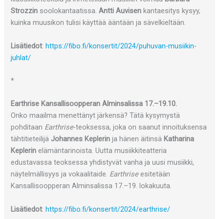
Strozzin
soolokantaatissa.
Antti Auvisen
kantaesitys kysyy,
kuinka muusikon tulisi käyttää ääntään ja sävelkieltään.
Lisätiedot
:
https://fibo.fi/konsertit/2024/puhuvan-musiikin-
juhlat/
*
Earthrise Kansallisoopperan Alminsalissa 17.–19.10.
Onko maailma menettänyt järkensä? Tätä kysymystä
pohditaan
Earthrise
-teoksessa, joka on saanut innoituksensa
tähtitieteilijä
Johannes Keplerin
ja hänen äitinsä
Katharina
Keplerin
elämäntarinoista. Uutta musiikkiteatteria
edustavassa teoksessa yhdistyvät vanha ja uusi musiikki,
näytelmällisyys ja vokaalitaide.
Earthrise
esitetään
Kansallisoopperan Alminsalissa 17.–19. lokakuuta.
Lisätiedot
:
https://fibo.fi/konsertit/2024/earthrise/