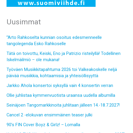
Uusimmat
”Arto Rahkoselta kunnian osoitus edesmenneelle
tangolegenda Esko Rahkoselle
Tätä on toivottu, Keiski, Eno ja Patrizio risteilyllä! Todellinen
Iskelmäilmiö – ole mukana!
Työväen Musiikkitapahtuma 2026 toi Valkeakoskelle neljä
päivää musiikkia, kohtaamisia ja yhteisöllisyyttä
Jarkko Ahola konsertoi syksyllä vain 4 konsertin verran
Ollie juhlistaa kymmenvuotista uraansa uudella albumilla
Seinäjoen Tangomarkkinoita juhlitaan jälleen 14.-18.7.2027!
Cancel 2 -elokuvan ensimmäinen teaser julki
90’s FIN Cover Boyz & Girlz! – Lomalla