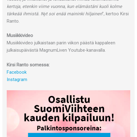
kertoja, etenkin viime vuonna, kun elämästäni kuoli kolme
tärkeää ihmistä. Nyt soi enää maininki hiljainen
”, kertoo Kirsi
Ranto.
Musiikkivideo
Musiikkivideo julkaistaan parin viikon päästä kappaleen
julkaisupäivästä MagnumLiven Youtube-kanavalla.
Kirsi Ranto somessa:
Facebook
Instagram