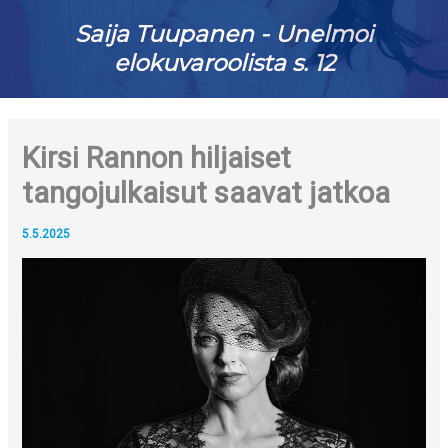
Saija Tuupanen - Unelmoi
elokuvaroolista s. 12
Kirsi Rannon hiljaiset
tangojulkaisut saavat jatkoa
5.5.2025