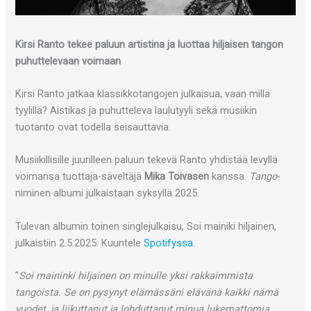
Kirsi Ranto tekee paluun artistina ja luottaa hiljaisen tangon
puhuttelevaan voimaan
Kirsi Ranto jatkaa klassikkotangojen julkaisua, vaan millä
tyylillä? Aistikas ja puhutteleva laulutyyli sekä musiikin
tuotanto ovat todella seisauttavia.
Musiikillisille juurilleen paluun tekevä Ranto yhdistää levyllä
voimansa tuottaja-säveltäjä
Mika Toivasen
kanssa.
Tango
-
niminen albumi julkaistaan syksyllä 2025.
Tulevan albumin toinen singlejulkaisu, Soi mainiki hiljainen,
julkaistiin 2.5.2025. Kuuntele
Spotifyssa
.
”
Soi maininki hiljainen on minulle yksi rakkaimmista
tangoista. Se on pysynyt elämässäni elävänä kaikki nämä
vuodet, ja liikuttanut ja lohduttanut minua lukemattomia