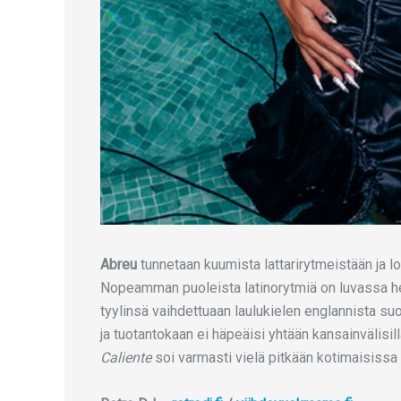
Abreu
tunnetaan kuumista lattarirytmeistään ja 
Nopeamman puoleista latinorytmiä on luvassa he
tyylinsä vaihdettuaan laulukielen englannista s
ja tuotantokaan ei häpeäisi yhtään kansainvälisil
Caliente
soi varmasti vielä pitkään kotimaisiss