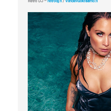
Retro DJ –
retrodj.fi
/
viihdevuokraamo.fi