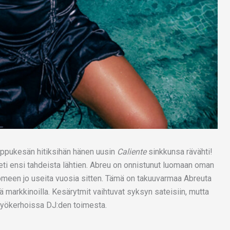
loppukesän hitiksihän hänen uusin
Caliente
sinkkunsa rävähti!
ti ensi tahdeista lähtien. Abreu on onnistunut luomaan oman
uomeen jo useita vuosia sitten. Tämä on takuuvarmaa Abreuta
lä markkinoilla. Kesärytmit vaihtuvat syksyn sateisiin, mutta
a yökerhoissa DJ:den toimesta.