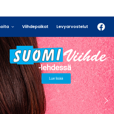
moita
Viihdepaikat
Levyarvostelut
Lue lisää