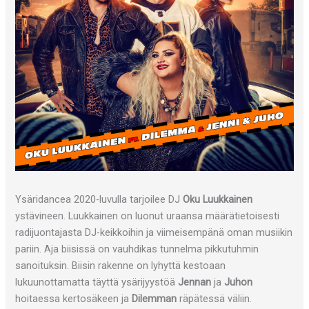
Ysäridancea 2020-luvulla tarjoilee DJ
Oku Luukkainen
ystävineen. Luukkainen on luonut uraansa määrätietoisesti
radijuontajasta DJ-keikkoihin ja viimeisempänä oman musiikin
pariin. Aja biisissä on vauhdikas tunnelma pikkutuhmin
sanoituksin. Biisin rakenne on lyhyttä kestoaan
lukuunottamatta täyttä ysärijyystöä
Jennan
ja
Juhon
hoitaessa kertosäkeen ja
Dilemman
räpätessä väliin.