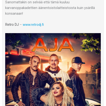
Sanomattakin on selvää että tämä kuuluu
karvanoppakadettien äänentoistolaitteistoista kuin ysärillä
konsanaan!
Retro DJ
–
www.retrodj.fi