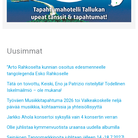
Uusimmat
”Arto Rahkoselta kunnian osoitus edesmenneelle
tangolegenda Esko Rahkoselle
Tätä on toivottu, Keiski, Eno ja Patrizio risteilyllä! Todellinen
Iskelmäilmiö – ole mukana!
Työväen Musiikkitapahtuma 2026 toi Valkeakoskelle neljä
päivää musiikkia, kohtaamisia ja yhteisöllisyyttä
Jarkko Ahola konsertoi syksyllä vain 4 konsertin verran
Ollie juhlistaa kymmenvuotista uraansa uudella albumilla
Seinäjoen Tangomarkkinoita juhlitaan jälleen 14.-18.7.2027!