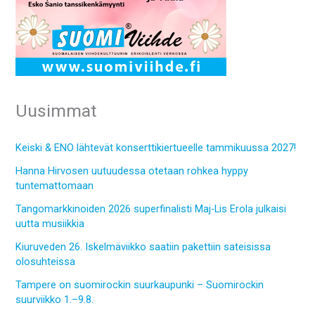
Uusimmat
Keiski & ENO lähtevät konserttikiertueelle tammikuussa 2027!
Hanna Hirvosen uutuudessa otetaan rohkea hyppy
tuntemattomaan
Tangomarkkinoiden 2026 superfinalisti Maj-Lis Erola julkaisi
uutta musiikkia
Kiuruveden 26. Iskelmäviikko saatiin pakettiin sateisissa
olosuhteissa
Tampere on suomirockin suurkaupunki – Suomirockin
suurviikko 1.–9.8.