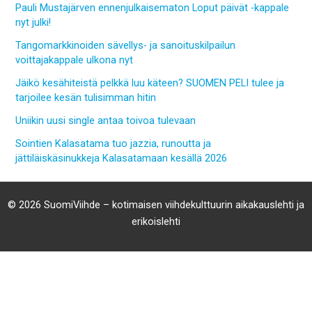
Pauli Mustajärven ennenjulkaisematon Loput päivät -kappale
nyt julki!
Tangomarkkinoiden sävellys- ja sanoituskilpailun
voittajakappale ulkona nyt
Jäikö kesähiteistä pelkkä luu käteen? SUOMEN PELI tulee ja
tarjoilee kesän tulisimman hitin
Uniikin uusi single antaa toivoa tulevaan
Sointien Kalasatama tuo jazzia, runoutta ja
jättiläiskäsinukkeja Kalasatamaan kesällä 2026
© 2026 SuomiViihde – kotimaisen viihdekulttuurin aikakauslehti ja
erikoislehti