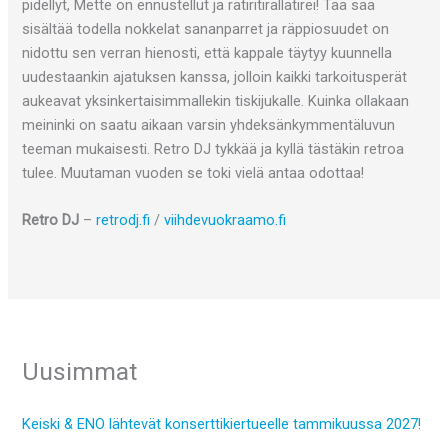
pidellyt, Mette on ennustellut ja ratiritirallatirei! Tää sää
sisältää todella nokkelat sananparret ja räppiosuudet on
nidottu sen verran hienosti, että kappale täytyy kuunnella
uudestaankin ajatuksen kanssa, jolloin kaikki tarkoitusperät
aukeavat yksinkertaisimmallekin tiskijukalle. Kuinka ollakaan
meininki on saatu aikaan varsin yhdeksänkymmentäluvun
teeman mukaisesti. Retro DJ tykkää ja kyllä tästäkin retroa
tulee. Muutaman vuoden se toki vielä antaa odottaa!
Retro DJ
–
retrodj.fi
/
viihdevuokraamo.fi
Uusimmat
Keiski & ENO lähtevät konserttikiertueelle tammikuussa 2027!