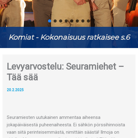
Komiat - Kokonaisuus ratkaisee s.6
Levyarvostelu: Seuramiehet –
Tää sää
20.2.2025
Seuramiesten uutukainen ammentaa aiheensa
jokapäiväisestä puheenaiheesta. Ei sähkön pörssihinnoista
vaan siitä perinteisemmästä, nimittäin säästä! Ilmoja on