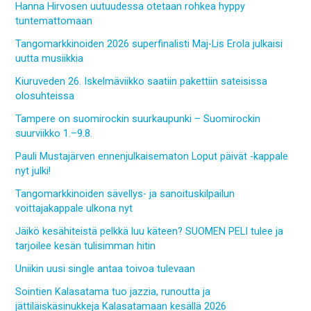
Hanna Hirvosen uutuudessa otetaan rohkea hyppy
tuntemattomaan
Tangomarkkinoiden 2026 superfinalisti Maj-Lis Erola julkaisi
uutta musiikkia
Kiuruveden 26. Iskelmäviikko saatiin pakettiin sateisissa
olosuhteissa
Tampere on suomirockin suurkaupunki – Suomirockin
suurviikko 1.–9.8.
Pauli Mustajärven ennenjulkaisematon Loput päivät -kappale
nyt julki!
Tangomarkkinoiden sävellys- ja sanoituskilpailun
voittajakappale ulkona nyt
Jäikö kesähiteistä pelkkä luu käteen? SUOMEN PELI tulee ja
tarjoilee kesän tulisimman hitin
Uniikin uusi single antaa toivoa tulevaan
Sointien Kalasatama tuo jazzia, runoutta ja
jättiläiskäsinukkeja Kalasatamaan kesällä 2026