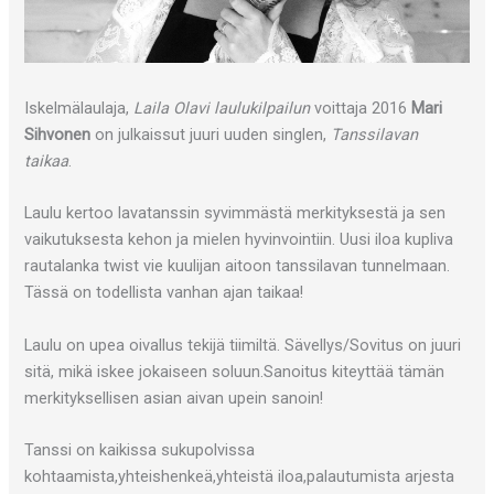
Iskelmälaulaja,
Laila Olavi laulukilpailun
voittaja 2016
Mari
Sihvonen
on julkaissut juuri uuden singlen,
Tanssilavan
taikaa
.
Laulu kertoo lavatanssin syvimmästä merkityksestä ja sen
vaikutuksesta kehon ja mielen hyvinvointiin. Uusi iloa kupliva
rautalanka twist vie kuulijan aitoon tanssilavan tunnelmaan.
Tässä on todellista vanhan ajan taikaa!
Laulu on upea oivallus tekijä tiimiltä. Sävellys/Sovitus on juuri
sitä, mikä iskee jokaiseen soluun.Sanoitus kiteyttää tämän
merkityksellisen asian aivan upein sanoin!
Tanssi on kaikissa sukupolvissa
kohtaamista,yhteishenkeä,yhteistä iloa,palautumista arjesta