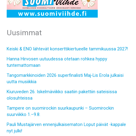
Uusimmat
Keiski & ENO lähtevät konserttikiertueelle tammikuussa 2027!
Hanna Hirvosen uutuudessa otetaan rohkea hyppy
tuntemattomaan
Tangomarkkinoiden 2026 superfinalisti Maj-Lis Erola julkaisi
uutta musiikkia
Kiuruveden 26. Iskelmäviikko saatiin pakettiin sateisissa
olosuhteissa
Tampere on suomirockin suurkaupunki – Suomirockin
suurviikko 1.–9.8.
Pauli Mustajärven ennenjulkaisematon Loput päivät -kappale
nyt julki!